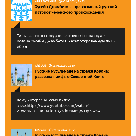
АЗЕР ГАСАНЛИ
02.09.2024, 19:12
Хусейн Джамбетов - православный русский
патриот чеченского происхождения
Типы как ентот предатель чеченского народа и
ислама Хусейн Джамбетов, несет откровенную чушь,
ибо я...
ARSLAN
11.06.2024, 02:50
Русские мусульмане на страже Корана:
pазвеивая мифы о Священной Книге
Кому интересно, само видео
здесьhttps://www.youtube.com/watch?
v=wAhN_UEuojU&lc=Ugz6-h0nMPQWTip7AZ94...
KRR AKK
09.06.2024, 18:56
Русские мусульмане на страже Корана: