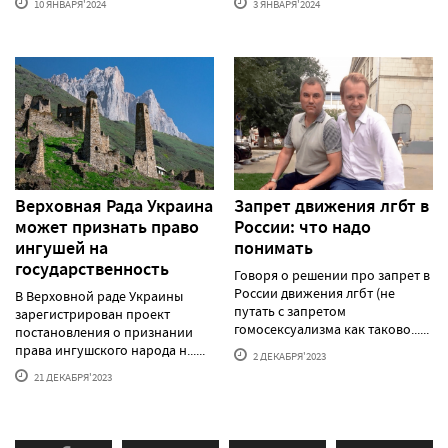
10 ЯНВАРЯ'2024
3 ЯНВАРЯ'2024
Верховная Рада Украина
Запрет движения лгбт в
может признать право
России: что надо
ингушей на
понимать
государственность
Говоря о решении про запрет в
России движения лгбт (не
В Верховной раде Украины
путать с запретом
зарегистрирован проект
гомосексуализма как таково......
постановления о признании
права ингушского народа н......
2 ДЕКАБРЯ'2023
21 ДЕКАБРЯ'2023