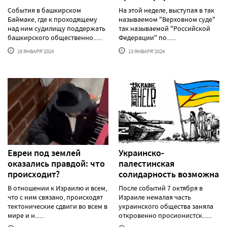
События в башкирском
На этой неделе, выступая в так
Баймаке, где к проходящему
называемом "Верховном суде"
над ним судилищу поддержать
так называемой "Российской
башкирского общественно......
Федерации" по......
16 ЯНВАРЯ'2024
13 ЯНВАРЯ'2024
Евреи под землей
Украинско-
оказались правдой: что
палестинская
происходит?
солидарность возможна
В отношении к Израилю и всем,
После событий 7 октября в
что с ним связано, происходят
Израиле немалая часть
тектонические сдвиги во всем в
украинского общества заняла
мире и н......
откровенно просионистск......