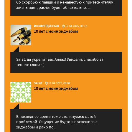
Со скорбью к павшим и ненавестью к притеснителям,
жизнь идет, расчет будет обязательно. ...
ИКРАМУТДИН ХАН
17.04.2025, 00:27
10 лет с моим хиджабом
Salat, да укрепит вас Аллаx! Увидели, спасибо за
теплые слова :-)...
SALAT
11.04.2025, 09:02
10 лет с моим хиджабом
В последнее время тоже столкнулась с этой
проблемой. Ощущение будто я поспешила с
хиджабом и рано по...