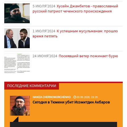
5 ИЮЛЯ'2024
Хусейн Джамбетов - православный
русский патриот чеченского происхождения
1 ИЮЛЯ'2024
К успешным мусульманам: прошло
время петлять
24 ИЮНЯ'2024
Посеявший ветер пожинает бурю
ПОСЛЕДНИЕ КОММЕНТАРИИ
HAMZA CHERNOMORCHENKO
03.06.2026, 23:29
Сегодня в Тюмени убит Исомитдин Акбаров