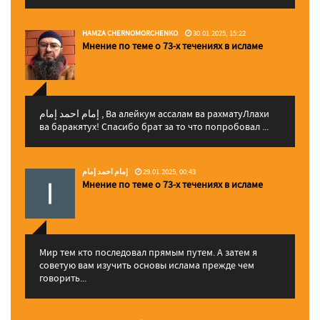
HAMZA CHERNOMORCHENKO
30.01.2025, 15:22
Мнение по теме о 73-х течениях в исламе
إمام احمد إمام , Ва алейкум ассалам ва рахматуЛлахи
ва баракятух! Спасибо брат за то что попробовал ...
إمام احمد إمام
29.01.2025, 00:43
Мнение по теме о 73-х течениях в исламе
Мир тем кто последовал прямым путем. А затем я
советую вам изучить основы ислама прежде чем
говорить...