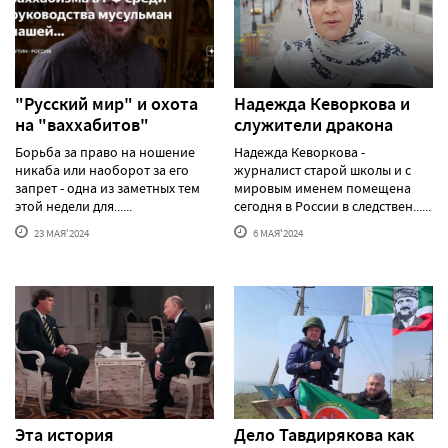
"Русский мир" и охота
Надежда Кеворкова и
на "ваххабитов"
служители дракона
Борьба за право на ношение
Надежда Кеворкова -
никаба или наоборот за его
журналист старой школы и с
запрет - одна из заметных тем
мировым именем помещена
этой недели для......
сегодня в России в следствен......
23 МАЯ'2024
6 МАЯ'2024
Эта история
Дело Тавдирякова как