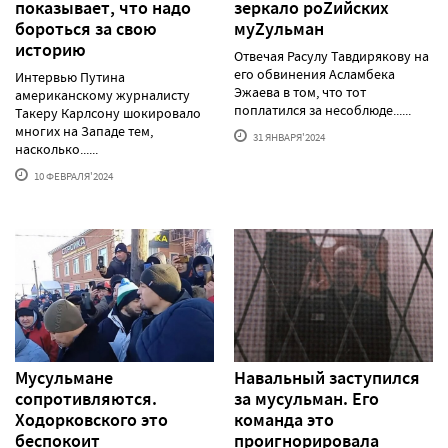
показывает, что надо
зеркало роZийских
бороться за свою
муZульман
историю
Отвечая Расулу Тавдирякову на
его обвинения Асламбека
Интервью Путина
Эжаева в том, что тот
американскому журналисту
поплатился за несоблюде......
Такеру Карлсону шокировало
многих на Западе тем,
31 ЯНВАРЯ'2024
насколько......
10 ФЕВРАЛЯ'2024
Мусульмане
Навальный заступился
сопротивляются.
за мусульман. Его
Ходорковского это
команда это
беспокоит
проигнорировала