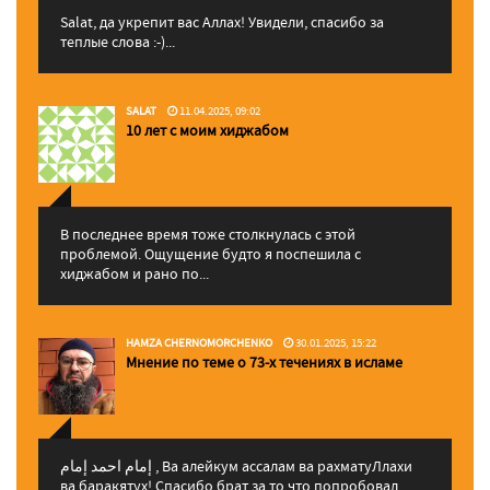
Salat, да укрепит вас Аллаx! Увидели, спасибо за
теплые слова :-)...
SALAT
11.04.2025, 09:02
10 лет с моим хиджабом
В последнее время тоже столкнулась с этой
проблемой. Ощущение будто я поспешила с
хиджабом и рано по...
HAMZA CHERNOMORCHENKO
30.01.2025, 15:22
Мнение по теме о 73-х течениях в исламе
إمام احمد إمام , Ва алейкум ассалам ва рахматуЛлахи
ва баракятух! Спасибо брат за то что попробовал ...