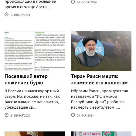
происходящих в последнее
28 ИЮНЯ'2024
время в столице Австр......
12 ИЮЛЯ'2024
Посеявший ветер
Тиран Раиси мертв:
пожинает бурю
знамение его коллегам
В России начался курортный
Ибрагим Раиси, президент так
сезон. Но, похоже, не так, как
называемой "Исламской
рассчитывало ее начальство,
Республики Иран", разбился
убеждавшее св......
насмерть с вертолетом......
24 ИЮНЯ'2024
20 МАЯ'2024