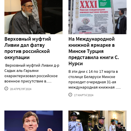
Верховный муфтий
На Международной
Ливии дал фатву
книжной ярмарке в
против российской
Минске Турция
оккупации
представила книги С.
Нурси
Верховный муфтий Ливии д-р
Садык аль-Гарьяни
В эти дни с 14 по 17 марта в
охарактеризовал российское
столице Беларуси Минске
военное присутствие в......
проходит очередная 31-ая
международная книжная ......
28 АПРЕЛЯ'2024
17 МАРТА'2024