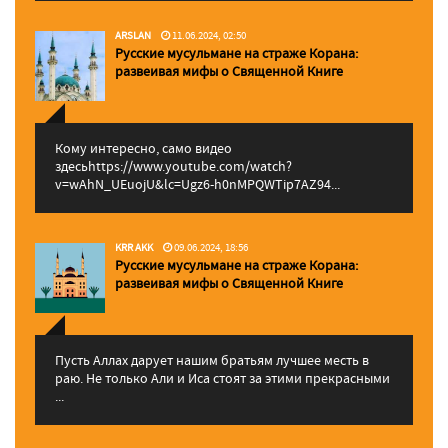
ARSLAN
11.06.2024, 02:50
Русские мусульмане на страже Корана:
pазвеивая мифы о Священной Книге
Кому интересно, само видео
здесьhttps://www.youtube.com/watch?
v=wAhN_UEuojU&lc=Ugz6-h0nMPQWTip7AZ94...
KRR AKK
09.06.2024, 18:56
Русские мусульмане на страже Корана:
pазвеивая мифы о Священной Книге
Пусть Аллах дарует нашим братьям лучшее месть в
раю. Не только Али и Иса стоят за этими прекрасными
...