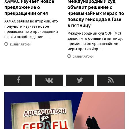
ХАМАС изучает новое
Международный суд
предложение о
объявит решение о
прекращении огня
чрезвычайных мерах по
поводу геноцида в Газе
ХАМАС заявил во вторник, что
в пятницу
получил и изучает новое
предложение о прекращении
Международный суд ООН (МС)
огня и освобождении ......
заявил, что объявит в пятницу,
примет ли он чрезвычайные
31 ЯНВАРЯ'2024
меры против Изр......
25 ЯНВАРЯ'2024