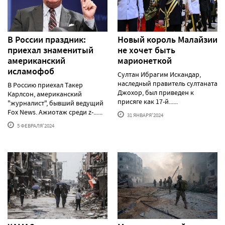
В России праздник:
Новый король Малайзии
приехал знаменитый
не хочет быть
американский
марионеткой
исламофоб
Султан Ибрагим Искандар,
наследный правитель султаната
В Россию приехал Такер
Джохор, был приведен к
Карлсон, американский
присяге как 17-й......
"журналист", бывший ведущий
Fox News. Ажиотаж среди z-......
31 ЯНВАРЯ'2024
5 ФЕВРАЛЯ'2024