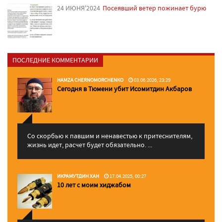
24 ИЮНЯ'2024
Посеявший ветер пожинает бурю
ПОСЛЕДНИЕ КОММЕНТАРИИ
HAMZA CHERNOMORCHENKO
03.06.2026, 23:29
Сегодня в Тюмени убит Исомитдин Акбаров
Со скорбью к павшим и ненавестью к притеснителям,
жизнь идет, расчет будет обязательно. ...
ИКРАМУТДИН ХАН
17.04.2025, 00:27
10 лет с моим хиджабом