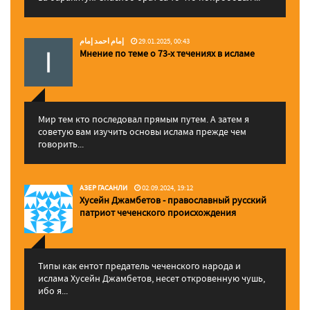
إمام احمد إمام
29.01.2025, 00:43
Мнение по теме о 73-х течениях в исламе
Мир тем кто последовал прямым путем. А затем я
советую вам изучить основы ислама прежде чем
говорить...
АЗЕР ГАСАНЛИ
02.09.2024, 19:12
Хусейн Джамбетов - православный русский
патриот чеченского происхождения
Типы как ентот предатель чеченского народа и
ислама Хусейн Джамбетов, несет откровенную чушь,
ибо я...