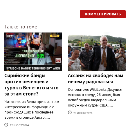
КОММЕНТИРОВАТЬ
Также по теме
Сирийские банды
Ассанж на свободе: нам
против чеченцев и
нечему радоваться
турок в Вене: кто и что
Основатель WikiLeaks Джулиан
за этим стоит?
Ассанж в среду, 26 июня, был
освобожден Федеральным
Читатель из Вены прислал нам
окружным судом США......
интересную информацию о
происходящих в последнее
28 ИЮНЯ'2024
время в столице Австр......
12 ИЮЛЯ'2024