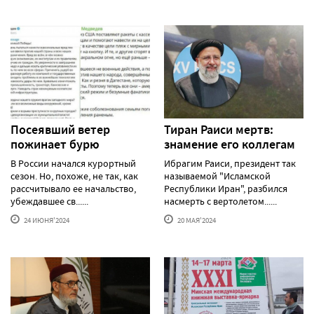
Посеявший ветер
Тиран Раиси мертв:
пожинает бурю
знамение его коллегам
В России начался курортный
Ибрагим Раиси, президент так
сезон. Но, похоже, не так, как
называемой "Исламской
рассчитывало ее начальство,
Республики Иран", разбился
убеждавшее св......
насмерть с вертолетом......
24 ИЮНЯ'2024
20 МАЯ'2024