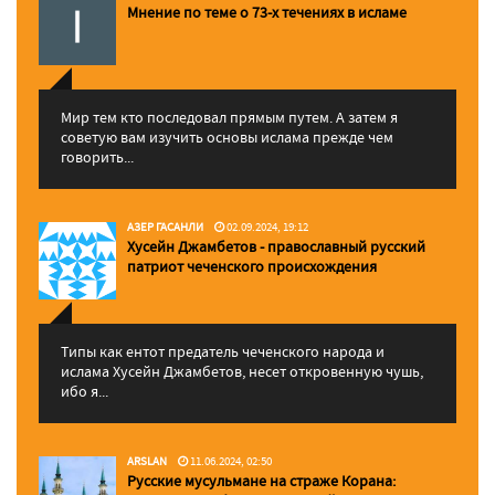
Мнение по теме о 73-х течениях в исламе
Мир тем кто последовал прямым путем. А затем я
советую вам изучить основы ислама прежде чем
говорить...
АЗЕР ГАСАНЛИ
02.09.2024, 19:12
Хусейн Джамбетов - православный русский
патриот чеченского происхождения
Типы как ентот предатель чеченского народа и
ислама Хусейн Джамбетов, несет откровенную чушь,
ибо я...
ARSLAN
11.06.2024, 02:50
Русские мусульмане на страже Корана: