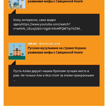
pазвеивая мифы о Священной Книге
Кому интересно, само видео
здесьhttps://www.youtube.com/watch?
v=wAhN_UEuojU&lc=Ugz6-h0nMPQWTip7AZ94...
KRR AKK
09.06.2024, 18:56
Русские мусульмане на страже Корана:
pазвеивая мифы о Священной Книге
Пусть Аллах дарует нашим братьям лучшее месть в
раю. Не только Али и Иса стоят за этими прекрасными
...