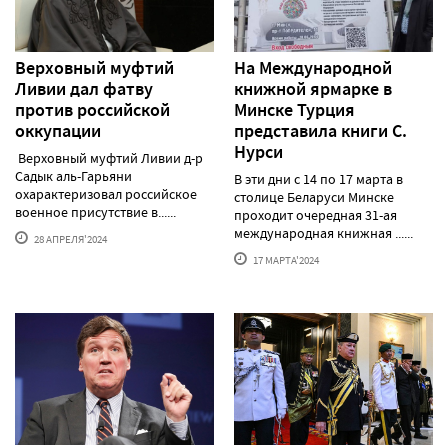
Верховный муфтий
На Международной
Ливии дал фатву
книжной ярмарке в
против российской
Минске Турция
оккупации
представила книги С.
Нурси
Верховный муфтий Ливии д-р
Садык аль-Гарьяни
В эти дни с 14 по 17 марта в
охарактеризовал российское
столице Беларуси Минске
военное присутствие в......
проходит очередная 31-ая
международная книжная ......
28 АПРЕЛЯ'2024
17 МАРТА'2024