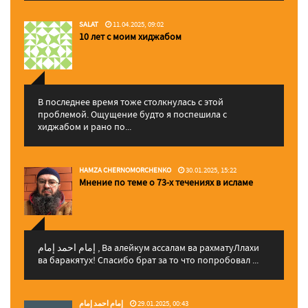
SALAT
11.04.2025, 09:02
10 лет с моим хиджабом
В последнее время тоже столкнулась с этой
проблемой. Ощущение будто я поспешила с
хиджабом и рано по...
HAMZA CHERNOMORCHENKO
30.01.2025, 15:22
Мнение по теме о 73-х течениях в исламе
إمام احمد إمام , Ва алейкум ассалам ва рахматуЛлахи
ва баракятух! Спасибо брат за то что попробовал ...
إمام احمد إمام
29.01.2025, 00:43