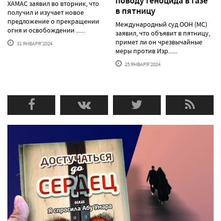
поводу геноцида в Газе
ХАМАС заявил во вторник, что
в пятницу
получил и изучает новое
предложение о прекращении
Международный суд ООН (МС)
огня и освобождении ......
заявил, что объявит в пятницу,
примет ли он чрезвычайные
31 ЯНВАРЯ'2024
меры против Изр......
25 ЯНВАРЯ'2024