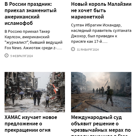
В России праздник:
Новый король Малайзии
приехал знаменитый
не хочет быть
американский
марионеткой
исламофоб
Султан Ибрагим Искандар,
наследный правитель султаната
В Россию приехал Такер
Джохор, был приведен к
Карлсон, американский
присяге как 17-й......
"журналист", бывший ведущий
Fox News. Ажиотаж среди z-......
31 ЯНВАРЯ'2024
5 ФЕВРАЛЯ'2024
ХАМАС изучает новое
Международный суд
предложение о
объявит решение о
прекращении огня
чрезвычайных мерах по