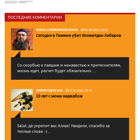
ПОСЛЕДНИЕ КОММЕНТАРИИ
HAMZA CHERNOMORCHENKO
03.06.2026, 23:29
Сегодня в Тюмени убит Исомитдин Акбаров
Со скорбью к павшим и ненавестью к притеснителям,
жизнь идет, расчет будет обязательно. ...
ИКРАМУТДИН ХАН
17.04.2025, 00:27
10 лет с моим хиджабом
Salat, да укрепит вас Аллаx! Увидели, спасибо за
теплые слова :-)...