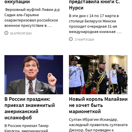
оккупации
представила книги С.
Нурси
Верховный муфтий Ливии д-р
Садык аль-Гарьяни
В эти дни с 14 по 17 марта в
охарактеризовал российское
столице Беларуси Минске
военное присутствие в......
проходит очередная 31-ая
международная книжная ......
28 АПРЕЛЯ'2024
17 МАРТА'2024
В России праздник:
Новый король Малайзии
приехал знаменитый
не хочет быть
американский
марионеткой
исламофоб
Султан Ибрагим Искандар,
наследный правитель султаната
В Россию приехал Такер
Джохор, был приведен к
Карлсон, американский