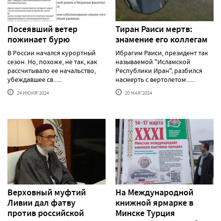
Посеявший ветер
Тиран Раиси мертв:
пожинает бурю
знамение его коллегам
В России начался курортный
Ибрагим Раиси, президент так
сезон. Но, похоже, не так, как
называемой "Исламской
рассчитывало ее начальство,
Республики Иран", разбился
убеждавшее св......
насмерть с вертолетом......
24 ИЮНЯ'2024
20 МАЯ'2024
Верховный муфтий
На Международной
Ливии дал фатву
книжной ярмарке в
против российской
Минске Турция