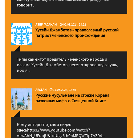
говорить...
АЗЕР ГАСАНЛИ
02.09.2024, 19:12
Хусейн Джамбетов - православный русский
патриот чеченского происхождения
Типы как ентот предатель чеченского народа и
ислама Хусейн Джамбетов, несет откровенную чушь,
ибо я...
ARSLAN
11.06.2024, 02:50
Русские мусульмане на страже Корана:
pазвеивая мифы о Священной Книге
Кому интересно, само видео
здесьhttps://www.youtube.com/watch?
v=wAhN_UEuojU&lc=Ugz6-h0nMPQWTip7AZ94...