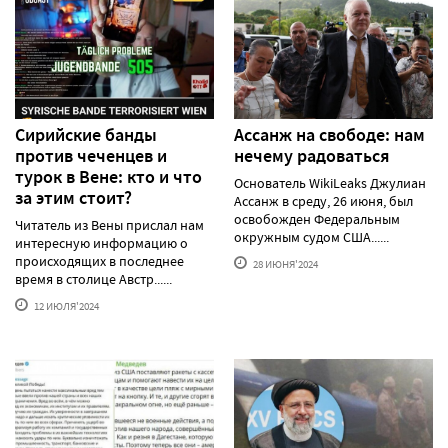
Сирийские банды
Ассанж на свободе: нам
против чеченцев и
нечему радоваться
турок в Вене: кто и что
Основатель WikiLeaks Джулиан
за этим стоит?
Ассанж в среду, 26 июня, был
освобожден Федеральным
Читатель из Вены прислал нам
окружным судом США......
интересную информацию о
происходящих в последнее
28 ИЮНЯ'2024
время в столице Австр......
12 ИЮЛЯ'2024