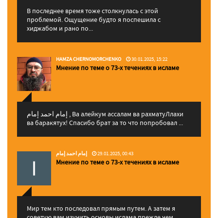
В последнее время тоже столкнулась с этой
проблемой. Ощущение будто я поспешила с
хиджабом и рано по...
HAMZA CHERNOMORCHENKO
30.01.2025, 15:22
Мнение по теме о 73-х течениях в исламе
إمام احمد إمام , Ва алейкум ассалам ва рахматуЛлахи
ва баракятух! Спасибо брат за то что попробовал ...
إمام احمد إمام
29.01.2025, 00:43
Мнение по теме о 73-х течениях в исламе
Мир тем кто последовал прямым путем. А затем я
советую вам изучить основы ислама прежде чем