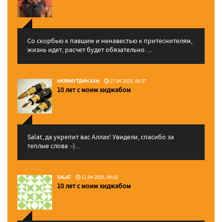
Со скорбью к павшим и ненавестью к притеснителям,
жизнь идет, расчет будет обязательно. ...
ИКРАМУТДИН ХАН
17.04.2025, 00:27
10 лет с моим хиджабом
Salat, да укрепит вас Аллаx! Увидели, спасибо за
теплые слова :-)...
SALAT
11.04.2025, 09:02
10 лет с моим хиджабом