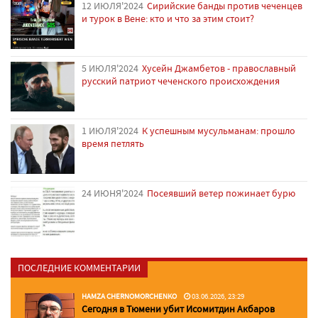
12 ИЮЛЯ'2024
Сирийские банды против чеченцев
и турок в Вене: кто и что за этим стоит?
5 ИЮЛЯ'2024
Хусейн Джамбетов - православный
русский патриот чеченского происхождения
1 ИЮЛЯ'2024
К успешным мусульманам: прошло
время петлять
24 ИЮНЯ'2024
Посеявший ветер пожинает бурю
ПОСЛЕДНИЕ КОММЕНТАРИИ
HAMZA CHERNOMORCHENKO
03.06.2026, 23:29
Сегодня в Тюмени убит Исомитдин Акбаров