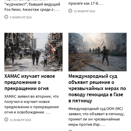
присяге как 17-й......
"журналист", бывший ведущий
Fox News. Ажиотаж среди z-......
31 ЯНВАРЯ'2024
5 ФЕВРАЛЯ'2024
ХАМАС изучает новое
Международный суд
предложение о
объявит решение о
прекращении огня
чрезвычайных мерах по
поводу геноцида в Газе
ХАМАС заявил во вторник, что
в пятницу
получил и изучает новое
предложение о прекращении
Международный суд ООН (МС)
огня и освобождении ......
заявил, что объявит в пятницу,
примет ли он чрезвычайные
31 ЯНВАРЯ'2024
меры против Изр......