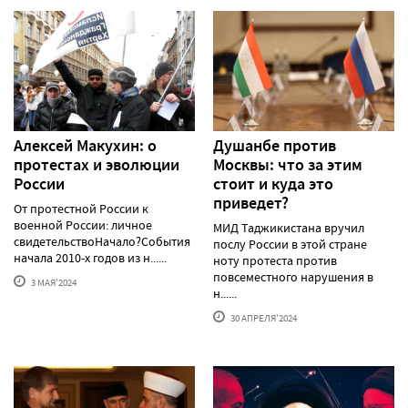
Алексей Макуxин: о
Душанбе против
протестаx и эволюции
Москвы: что за этим
России
стоит и куда это
приведет?
От протестной России к
военной России: личное
МИД Таджикистана вручил
свидетельствоНачало?События
послу России в этой стране
начала 2010-х годов из н......
ноту протеста против
повсеместного нарушения в
3 МАЯ'2024
н......
30 АПРЕЛЯ'2024