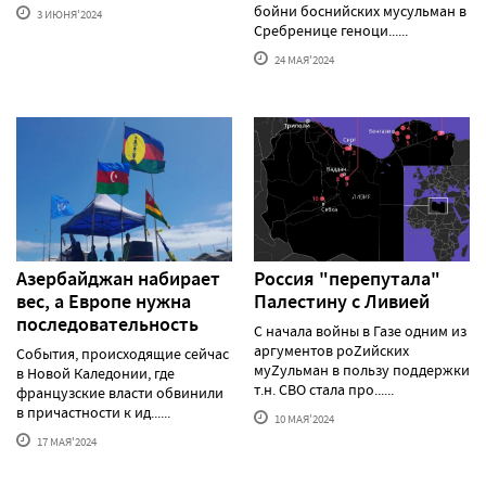
бойни боснийских мусульман в
3 ИЮНЯ'2024
Сребренице геноци......
24 МАЯ'2024
Азербайджан набирает
Россия "перепутала"
вес, а Европе нужна
Палестину с Ливией
последовательность
С начала войны в Газе одним из
аргументов роZийских
События, происходящие сейчас
муZульман в пользу поддержки
в Новой Каледонии, где
т.н. СВО стала про......
французские власти обвинили
в причастности к ид......
10 МАЯ'2024
17 МАЯ'2024