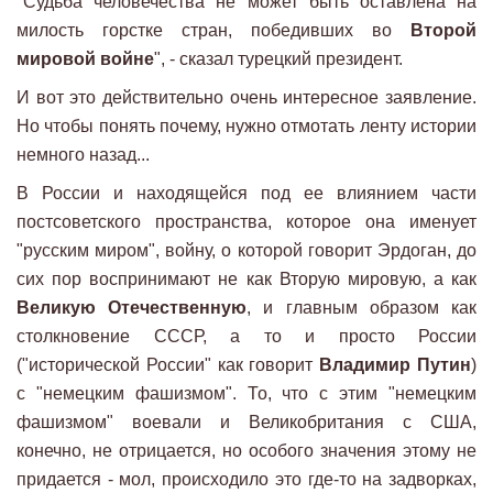
"Судьба человечества не может быть оставлена на
милость горстке стран, победивших во
Второй
мировой войне
", - сказал турецкий президент.
И вот это действительно очень интересное заявление.
Но чтобы понять почему, нужно отмотать ленту истории
немного назад...
В России и находящейся под ее влиянием части
постсоветского пространства, которое она именует
"русским миром", войну, о которой говорит Эрдоган, до
сих пор воспринимают не как Вторую мировую, а как
Великую Отечественную
, и главным образом как
столкновение СССР, а то и просто России
("исторической России" как говорит
Владимир Путин
)
с "немецким фашизмом". То, что с этим "немецким
фашизмом" воевали и Великобритания с США,
конечно, не отрицается, но особого значения этому не
придается - мол, происходило это где-то на задворках,