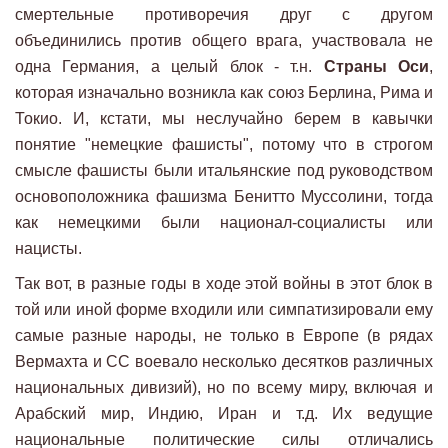
смертельные противоречия друг с другом
объединились против общего врага, участвовала не
одна Германия, а целый блок - т.н.
Страны Оси
,
которая изначально возникла как союз Берлина, Рима и
Токио. И, кстати, мы неслучайно берем в кавычки
понятие "немецкие фашисты", потому что в строгом
смысле фашисты были итальянские под руководством
основоположника фашизма Бенитто Муссолини, тогда
как немецкими были национал-социалисты или
нацисты.
Так вот, в разные годы в ходе этой войны в этот блок в
той или иной форме входили или симпатизировали ему
самые разные народы, не только в Европе (в рядах
Вермахта и СС воевало несколько десятков различных
национальных дивизий), но по всему миру, включая и
Арабский мир, Индию, Иран и т.д. Их ведущие
национальные политические силы отличались