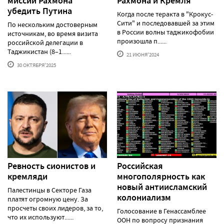
миссии Рахмона
Рахмона и Кремля
убедить Путина
Когда после теракта в "Крокус-
Сити" и последовавшей за этим
По нескольким достоверным
в России волны таджикофобии
источникам, во время визита
произошла п......
российской делегации в
Таджикистан (8–1......
21 ИЮНЯ'2024
30 ОКТЯБРЯ'2025
Ревность сионистов и
Российская
кремляди
многополярность как
новый антиисламский
Палестинцы в Секторе Газа
колониализм
платят огромную цену. За
просчеты своих лидеров, за то,
Голосование в Генассамблее
что их используют......
ООН по вопросу признания