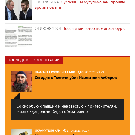
1 ИЮЛЯ'2024
К успешным мусульманам: прошло
время петлять
24 ИЮНЯ'2024
Посеявший ветер пожинает бурю
ПОСЛЕДНИЕ КОММЕНТАРИИ
HAMZA CHERNOMORCHENKO
03.06.2026, 23:29
Сегодня в Тюмени убит Исомитдин Акбаров
Со скорбью к павшим и ненавестью к притеснителям,
жизнь идет, расчет будет обязательно. ...
ИКРАМУТДИН ХАН
17.04.2025, 00:27