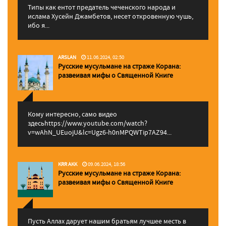
Типы как ентот предатель чеченского народа и
ислама Хусейн Джамбетов, несет откровенную чушь,
ибо я...
ARSLAN
11.06.2024, 02:50
Русские мусульмане на страже Корана:
pазвеивая мифы о Священной Книге
Кому интересно, само видео
здесьhttps://www.youtube.com/watch?
v=wAhN_UEuojU&lc=Ugz6-h0nMPQWTip7AZ94...
KRR AKK
09.06.2024, 18:56
Русские мусульмане на страже Корана:
pазвеивая мифы о Священной Книге
Пусть Аллах дарует нашим братьям лучшее месть в