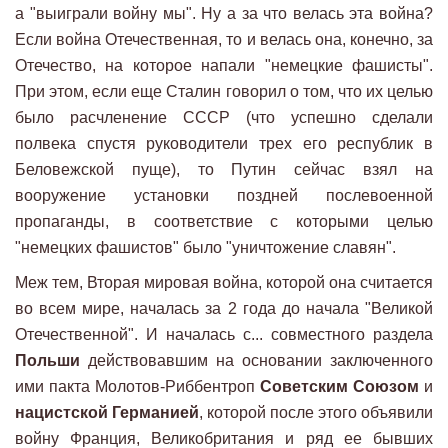
а "выиграли войну мы". Ну а за что велась эта война?
Если война Отечественная, то и велась она, конечно, за
Отечество, на которое напали "немецкие фашисты".
При этом, если еще Сталин говорил о том, что их целью
было расчленение СССР (что успешно сделали
полвека спустя руководители трех его республик в
Беловежской пуще), то Путин сейчас взял на
вооружение установки поздней послевоенной
пропаганды, в соответствие с которыми целью
"немецких фашистов" было "уничтожение славян".
Меж тем, Вторая мировая война, которой она считается
во всем мире, началась за 2 года до начала "Великой
Отечественной". И началась с... совместного раздела
Польши
действовавшим на основании заключенного
ими пакта Молотов-Риббентроп
Советским Союзом
и
нацистской Германией
, которой после этого объявили
войну Франция, Великобритания и ряд ее бывших