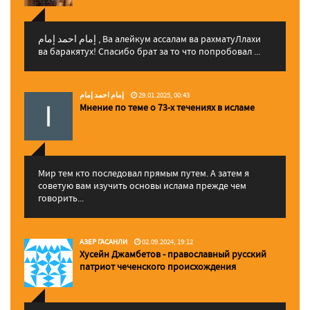
إمام احمد إمام , Ва алейкум ассалам ва рахматуЛлахи
ва баракятух! Спасибо брат за то что попробовал ...
إمام احمد إمام
29.01.2025, 00:43
Мнение по теме о 73-х течениях в исламе
Мир тем кто последовал прямым путем. А затем я
советую вам изучить основы ислама прежде чем
говорить...
АЗЕР ГАСАНЛИ
02.09.2024, 19:12
Хусейн Джамбетов - православный русский
патриот чеченского происхождения