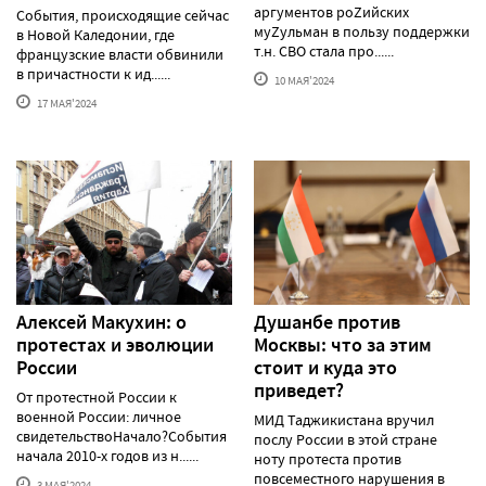
аргументов роZийских
События, происходящие сейчас
муZульман в пользу поддержки
в Новой Каледонии, где
т.н. СВО стала про......
французские власти обвинили
в причастности к ид......
10 МАЯ'2024
17 МАЯ'2024
Алексей Макуxин: о
Душанбе против
протестаx и эволюции
Москвы: что за этим
России
стоит и куда это
приведет?
От протестной России к
военной России: личное
МИД Таджикистана вручил
свидетельствоНачало?События
послу России в этой стране
начала 2010-х годов из н......
ноту протеста против
повсеместного нарушения в
3 МАЯ'2024