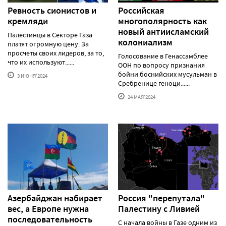
Ревность сионистов и
Российская
кремляди
многополярность как
новый антиисламский
Палестинцы в Секторе Газа
колониализм
платят огромную цену. За
просчеты своих лидеров, за то,
Голосование в Генассамблее
что их используют......
ООН по вопросу признания
бойни боснийских мусульман в
3 ИЮНЯ'2024
Сребренице геноци......
24 МАЯ'2024
Азербайджан набирает
Россия "перепутала"
вес, а Европе нужна
Палестину с Ливией
последовательность
С начала войны в Газе одним из