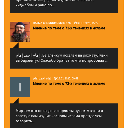
хиджабом и рано по...
HAMZA CHERNOMORCHENKO
30.01.2025, 15:22
Мнение по теме о 73-х течениях в исламе
إمام احمد إمام , Ва алейкум ассалам ва рахматуЛлахи
ва баракятух! Спасибо брат за то что попробовал ...
إمام احمد إمام
29.01.2025, 00:43
Мнение по теме о 73-х течениях в исламе
Мир тем кто последовал прямым путем. А затем я
советую вам изучить основы ислама прежде чем
говорить...