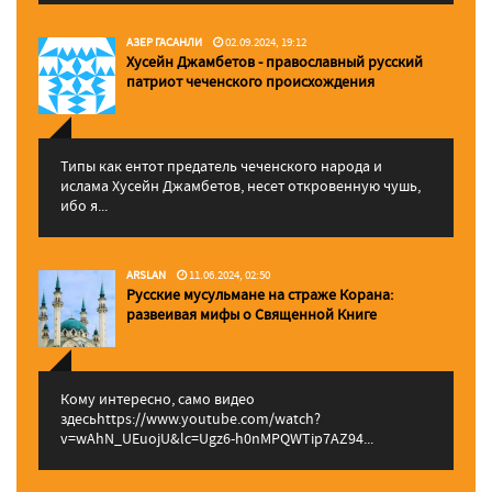
АЗЕР ГАСАНЛИ
02.09.2024, 19:12
Хусейн Джамбетов - православный русский
патриот чеченского происхождения
Типы как ентот предатель чеченского народа и
ислама Хусейн Джамбетов, несет откровенную чушь,
ибо я...
ARSLAN
11.06.2024, 02:50
Русские мусульмане на страже Корана:
pазвеивая мифы о Священной Книге
Кому интересно, само видео
здесьhttps://www.youtube.com/watch?
v=wAhN_UEuojU&lc=Ugz6-h0nMPQWTip7AZ94...