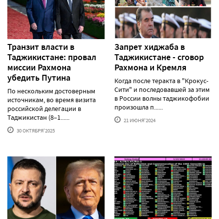
Транзит власти в
Запрет хиджаба в
Таджикистане: провал
Таджикистане - сговор
миссии Рахмона
Рахмона и Кремля
убедить Путина
Когда после теракта в "Крокус-
Сити" и последовавшей за этим
По нескольким достоверным
в России волны таджикофобии
источникам, во время визита
произошла п......
российской делегации в
Таджикистан (8–1......
21 ИЮНЯ'2024
30 ОКТЯБРЯ'2025