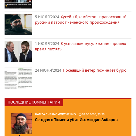
5 ИЮЛЯ'2024
Хусейн Джамбетов - православный
русский патриот чеченского происхождения
1 ИЮЛЯ'2024
К успешным мусульманам: прошло
время петлять
24 ИЮНЯ'2024
Посеявший ветер пожинает бурю
ПОСЛЕДНИЕ КОММЕНТАРИИ
HAMZA CHERNOMORCHENKO
03.06.2026, 23:29
Сегодня в Тюмени убит Исомитдин Акбаров