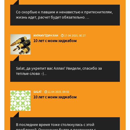
Со скорбью к павшим и ненавестью к притеснителям,
жизнь идет, расчет будет обязательно. ...
ИКРАМУТДИН ХАН
17.04.2025, 00:27
10 лет с моим хиджабом
Salat, да укрепит вас Аллаx! Увидели, спасибо за
теплые слова :-)...
SALAT
11.04.2025, 09:02
10 лет с моим хиджабом
В последнее время тоже столкнулась с этой
проблемой. Ощущение будто я поспешила с