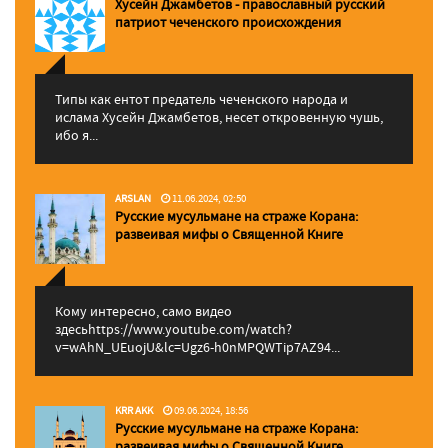
Хусейн Джамбетов - православный русский
патриот чеченского происхождения
Типы как ентот предатель чеченского народа и
ислама Хусейн Джамбетов, несет откровенную чушь,
ибо я...
ARSLAN
11.06.2024, 02:50
Русские мусульмане на страже Корана:
pазвеивая мифы о Священной Книге
Кому интересно, само видео
здесьhttps://www.youtube.com/watch?
v=wAhN_UEuojU&lc=Ugz6-h0nMPQWTip7AZ94...
KRR AKK
09.06.2024, 18:56
Русские мусульмане на страже Корана:
pазвеивая мифы о Священной Книге