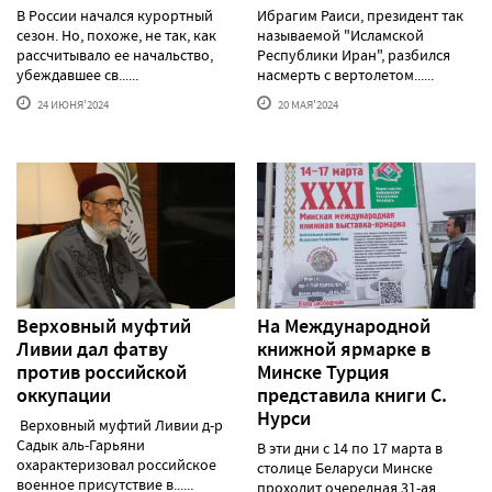
В России начался курортный
Ибрагим Раиси, президент так
сезон. Но, похоже, не так, как
называемой "Исламской
рассчитывало ее начальство,
Республики Иран", разбился
убеждавшее св......
насмерть с вертолетом......
24 ИЮНЯ'2024
20 МАЯ'2024
Верховный муфтий
На Международной
Ливии дал фатву
книжной ярмарке в
против российской
Минске Турция
оккупации
представила книги С.
Нурси
Верховный муфтий Ливии д-р
Садык аль-Гарьяни
В эти дни с 14 по 17 марта в
охарактеризовал российское
столице Беларуси Минске
военное присутствие в......
проходит очередная 31-ая