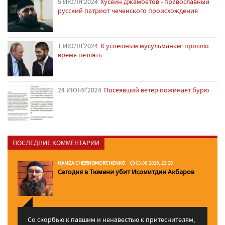
5 ИЮЛЯ'2024
Хусейн Джамбетов - православный
русский патриот чеченского происхождения
1 ИЮЛЯ'2024
К успешным мусульманам: прошло
время петлять
24 ИЮНЯ'2024
Посеявший ветер пожинает бурю
ПОСЛЕДНИЕ КОММЕНТАРИИ
HAMZA CHERNOMORCHENKO
03.06.2026, 23:29
Сегодня в Тюмени убит Исомитдин Акбаров
Со скорбью к павшим и ненавестью к притеснителям,