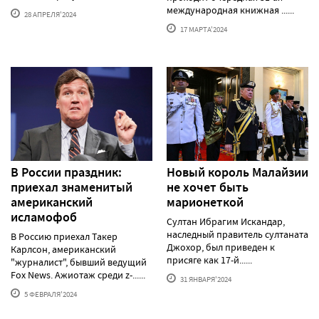
международная книжная ......
28 АПРЕЛЯ'2024
17 МАРТА'2024
В России праздник:
Новый король Малайзии
приехал знаменитый
не хочет быть
американский
марионеткой
исламофоб
Султан Ибрагим Искандар,
наследный правитель султаната
В Россию приехал Такер
Джохор, был приведен к
Карлсон, американский
присяге как 17-й......
"журналист", бывший ведущий
Fox News. Ажиотаж среди z-......
31 ЯНВАРЯ'2024
5 ФЕВРАЛЯ'2024