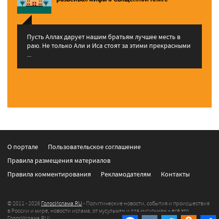
Пусть Аллах дарует нашим братьям лучшее месть в
раю. Не только Али и Иса стоят за этими прекрасными
...
О портале
Пользовательское соглашение
Правила размещения материалов
Правила комментирования
Рекламодателям
Контакты
© 2011 - 2026
ГолосИслама.RU
- Политические новости, события и происшествия
в России и мире, новости ислама, от мусульман и для мусульман – всё это
ГолосИслама.RU!