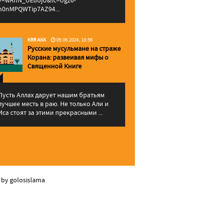
v=wAhN_UEuojU&lc=Ugz6-
h0nMPQWTip7AZ94...
KRR AKK
09.06.2024, 18:56
Русские мусульмане на страже
Корана: pазвеивая мифы о
Священной Книге
Пусть Аллах дарует нашим братьям
лучшее месть в раю. Не только Али и
Иса стоят за этими прекрасными ...
 by golosislama