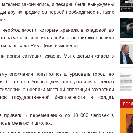
чательно закончились, и пекарни были вынуждены
яды других предметов первой необходимости, таких
нет.
 необходимости, которые хранила в кладовой до
ко на четыре или пять дней», - говорит жительница
сты называют Рима (имя изменено).
анитарная ситуация ужасна. Мы с детьми живем в
му ополчения попытались штурмовать город, но
й. С тех пор боевые действия усилились, режим
ртиллерии, а боевики местной оппозиции захватили
тов государственной безопасности и солдат,
ПОСЛ
 привели к перемещению до 18 000 человек в
сь в мечетях и школах.