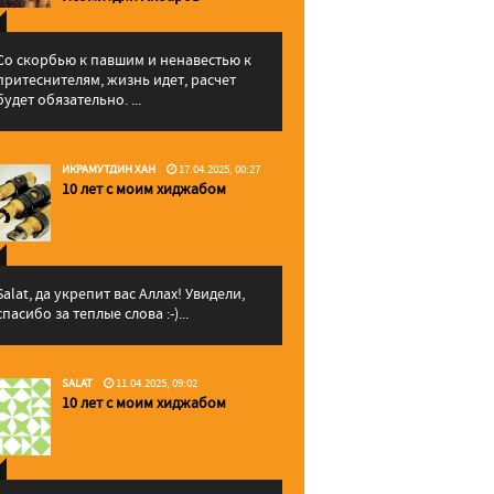
Со скорбью к павшим и ненавестью к
притеснителям, жизнь идет, расчет
будет обязательно. ...
ИКРАМУТДИН ХАН
17.04.2025, 00:27
10 лет с моим хиджабом
Salat, да укрепит вас Аллаx! Увидели,
спасибо за теплые слова :-)...
SALAT
11.04.2025, 09:02
10 лет с моим хиджабом