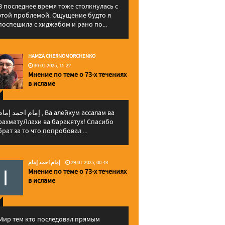
В последнее время тоже столкнулась с
этой проблемой. Ощущение будто я
поспешила с хиджабом и рано по...
HAMZA CHERNOMORCHENKO
30.01.2025, 15:22
Мнение по теме о 73-х течениях
в исламе
إمام احمد إما , Ва алейкум ассалам ва
рахматуЛлахи ва баракятух! Спасибо
брат за то что попробовал ...
إمام احمد إمام
29.01.2025, 00:43
Мнение по теме о 73-х течениях
в исламе
Мир тем кто последовал прямым