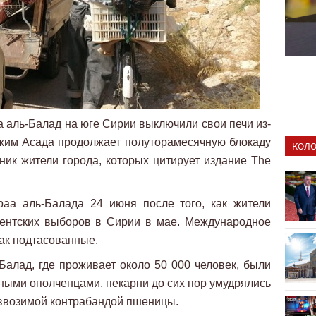
 аль-Балад на юге Сирии выключили свои печи из-
ежим Асада продолжает полуторамесячную блокаду
КОЛО
ник жители города, которых цитирует издание The
аа аль-Балада 24 июня после того, как жители
дентских выборов в Сирии в мае. Международное
ак подтасованные.
Балад, где проживает около 50 000 человек, были
ными ополченцами, пекарни до сих пор умудрялись
 ввозимой контрабандой пшеницы.