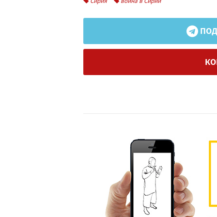
Сирия
война в Сирии
ПОД
КО