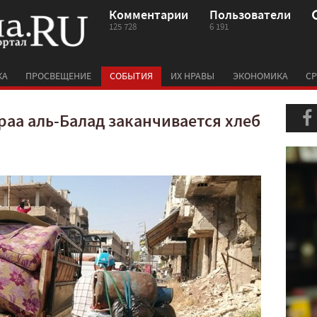
Комментарии
Пользователи
125 728
6 191
КА
ПРОСВЕЩЕНИЕ
СОБЫТИЯ
ИХ НРАВЫ
ЭКОНОМИКА
СР
аа аль-Балад заканчивается хлеб