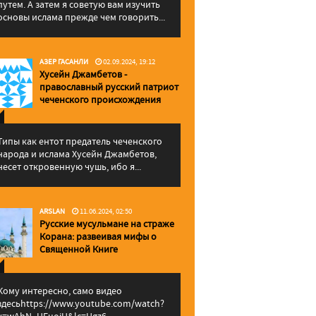
путем. А затем я советую вам изучить
основы ислама прежде чем говорить...
АЗЕР ГАСАНЛИ
02.09.2024, 19:12
Хусейн Джамбетов -
православный русский патриот
чеченского происхождения
Типы как ентот предатель чеченского
народа и ислама Хусейн Джамбетов,
несет откровенную чушь, ибо я...
ARSLAN
11.06.2024, 02:50
Русские мусульмане на страже
Корана: pазвеивая мифы о
Священной Книге
Кому интересно, само видео
здесьhttps://www.youtube.com/watch?