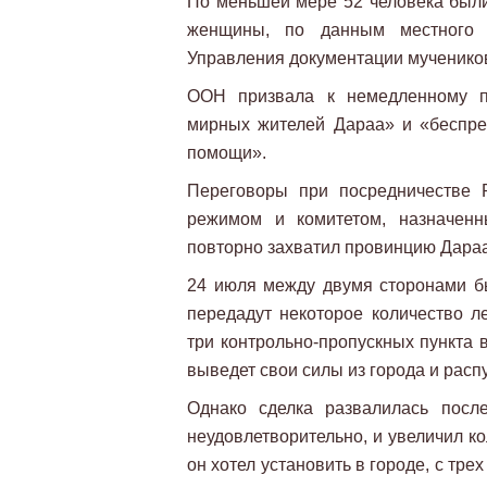
По меньшей мере 52 человека были 
женщины, по данным местного 
Управления документации мученико
ООН призвала к немедленному пр
мирных жителей Дараа» и «беспре
помощи».
Переговоры при посредничестве 
режимом и комитетом, назначенн
повторно захватил провинцию Дараа 
24 июля между двумя сторонами б
передадут некоторое количество л
три контрольно-пропускных пункта в
выведет свои силы из города и расп
Однако сделка развалилась посл
неудовлетворительно, и увеличил к
он хотел установить в городе, с тре