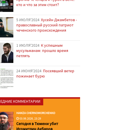
кто и что за этим стоит?
5 ИЮЛЯ'2024
Хусейн Джамбетов -
православный русский патриот
чеченского происхождения
1 ИЮЛЯ'2024
К успешным
мусульманам: прошло время
петлять
24 ИЮНЯ'2024
Посеявший ветер
пожинает бурю
ЕДНИЕ КОММЕНТАРИИ
HAMZA CHERNOMORCHENKO
03.06.2026, 23:29
Сегодня в Тюмени убит
Исомитдин Акбаров