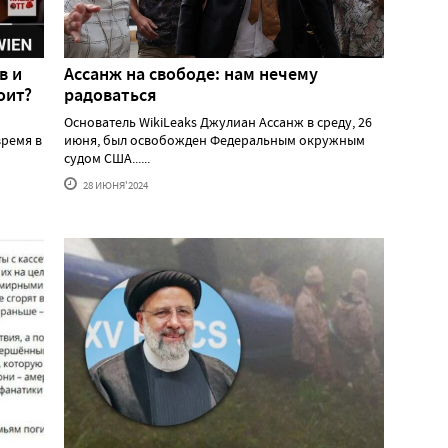
в и
Ассанж на свободе: нам нечему
оит?
радоваться
Основатель WikiLeaks Джулиан Ассанж в среду, 26
ремя в
июня, был освобожден Федеральным окружным
судом США......
28 ИЮНЯ'2024