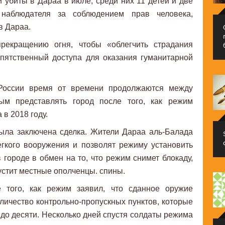
убиты в Дараа в июле, среди них 11 детей и две
наблюдателя за соблюдением прав человека,
в Дараа.
екращению огня, чтобы «облегчить страдания
пятственный доступа для оказания гуманитарной
России время от времени продолжаются между
ым представлять город после того, как режим
в 2018 году.
ыла заключена сделка. Жители Дараа аль-Балада
егкого вооружения и позволят режиму установить
 городе в обмен на то, что режим снимет блокаду,
устит местные ополченцы. спины.
е того, как режим заявил, что сданное оружие
оличество контрольно-пропускных пунктов, которые
х до десяти. Несколько дней спустя солдаты режима