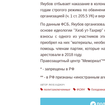
Якубов отбывает наказание в колон
годам строгого режима по обвинени
организацией (ч. 1 ст. 205.5 УК) и верб
По данным ФСБ, Якубов организовал
основе идеологии "Хизб ут-Тахрир"
взносы с одного из участников эт
приобрел на них "материалы, необх
помощь членам партии, которые на
арестовали в 2018 году.
Правозащитный центр "Мемориал"**
* - запрещены в РФ
** - в РФ признаны «иностранным а
АВТОР: ЯКУБ ХАДЖИЧ
политзаключенные
ФСИН
Голодовка
ПОД