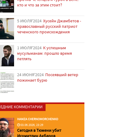
кто и что за этим стоит?
5 ИЮЛЯ'2024
Хусейн Джамбетов -
православный русский патриот
чеченского происхождения
1 ИЮЛЯ'2024
К успешным
мусульманам: прошло время
петлять
24 ИЮНЯ'2024
Посеявший ветер
пожинает бурю
ЕДНИЕ КОММЕНТАРИИ
HAMZA CHERNOMORCHENKO
03.06.2026, 23:29
Сегодня в Тюмени убит
Исомитдин Акбаров