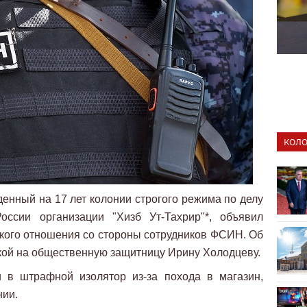
КОЛО
енный на 17 лет колонии строгого режима по делу
оссии организации "Хизб Ут-Тахрир"*, объявил
токого отношения со стороны сотрудников ФСИН. Об
кой на общественную защитницу Ирину Холодцеву.
 в штрафной изолятор из-за похода в магазин,
нии.