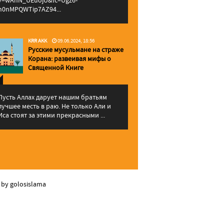
v=wAhN_UEuojU&lc=Ugz6-
h0nMPQWTip7AZ94...
KRR AKK
09.06.2024, 18:56
Русские мусульмане на страже
Корана: pазвеивая мифы о
Священной Книге
Пусть Аллах дарует нашим братьям
лучшее месть в раю. Не только Али и
Иса стоят за этими прекрасными ...
 by golosislama