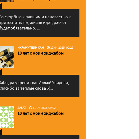
Со скорбью к павшим и ненавестью к
притеснителям, жизнь идет, расчет
будет обязательно. ...
ИКРАМУТДИН ХАН
17.04.2025, 00:27
10 лет с моим хиджабом
Salat, да укрепит вас Аллаx! Увидели,
спасибо за теплые слова :-)...
SALAT
11.04.2025, 09:02
10 лет с моим хиджабом