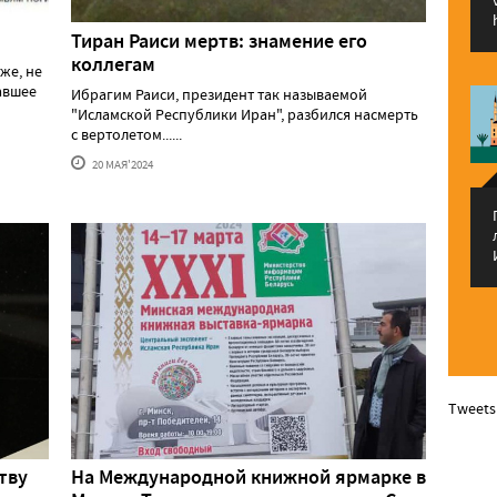
Тиран Раиси мертв: знамение его
коллегам
же, не
давшее
Ибрагим Раиси, президент так называемой
"Исламской Республики Иран", разбился насмерть
с вертолетом......
20 МАЯ'2024
Tweets
тву
На Международной книжной ярмарке в