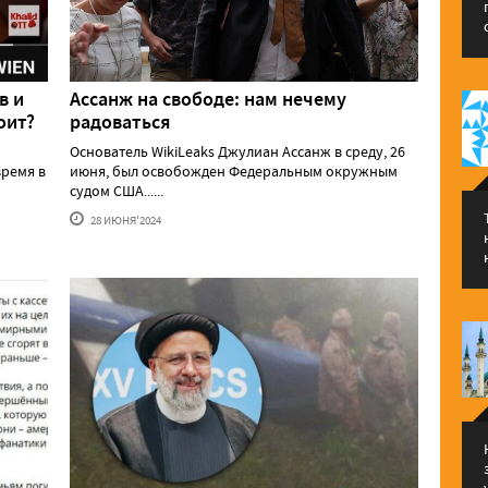
в и
Ассанж на свободе: нам нечему
оит?
радоваться
Основатель WikiLeaks Джулиан Ассанж в среду, 26
ремя в
июня, был освобожден Федеральным окружным
судом США......
28 ИЮНЯ'2024