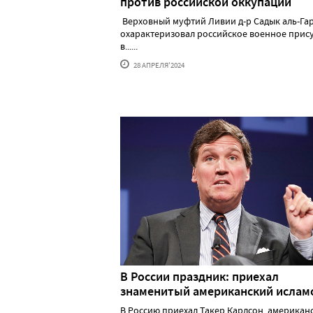
против российской оккупации
Верховный муфтий Ливии д-р Садык аль-Га
охарактеризовал российское военное прис
в......
28 АПРЕЛЯ'2024
В России праздник: приехал
знаменитый американский исла
В Россию приехал Такер Карлсон, американ