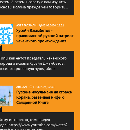
путем. А затем я советую вам изучить
основы ислама прежде чем говорить...
АЗЕР ГАСАНЛИ
02.09.2024, 19:12
Хусейн Джамбетов -
православный русский патриот
чеченского происхождения
Типы как ентот предатель чеченского
народа и ислама Хусейн Джамбетов,
несет откровенную чушь, ибо я...
ARSLAN
11.06.2024, 02:50
Русские мусульмане на страже
Корана: pазвеивая мифы о
Священной Книге
Кому интересно, само видео
здесьhttps://www.youtube.com/watch?