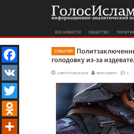
ВСЕ НОВОСТИ
ОБЩЕСТВО
ПОЛИТИ
Политзаключенны
СОБЫТИЯ
голодовку из-за издевате
Facebook
 2 АВГУСТА'2021 В 16:00
ЯКУБ ХАДЖИЧ
 0
VK
Twitter
Odnoklassniki