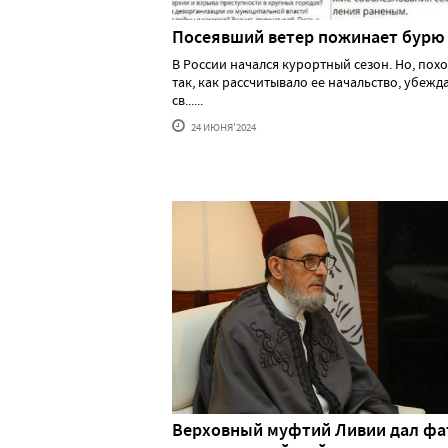
Посеявший ветер пожинает бурю
В России начался курортный сезон. Но, похо
так, как рассчитывало ее начальство, убеж
св......
24 ИЮНЯ'2024
Верховный муфтий Ливии дал фа