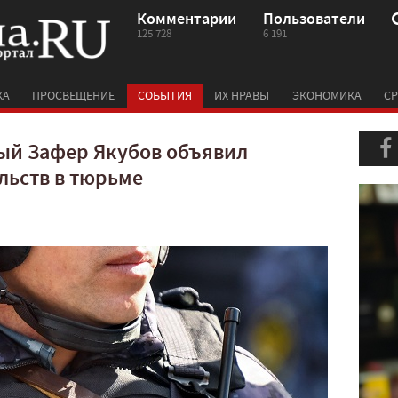
Комментарии
Пользователи
125 728
6 191
КА
ПРОСВЕЩЕНИЕ
СОБЫТИЯ
ИХ НРАВЫ
ЭКОНОМИКА
СР
й Зафер Якубов объявил
льств в тюрьме