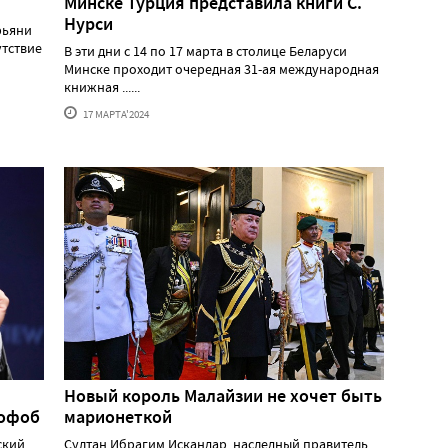
Минске Турция представила книги С.
Нурси
рьяни
утствие
В эти дни с 14 по 17 марта в столице Беларуси
Минске проходит очередная 31-ая международная
книжная ......
17 МАРТА'2024
Новый король Малайзии не хочет быть
мофоб
марионеткой
ский
Султан Ибрагим Искандар, наследный правитель