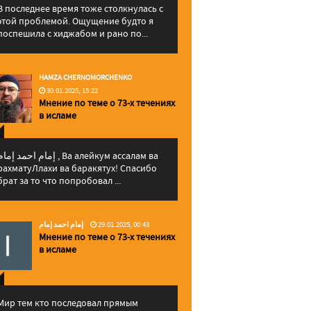
В последнее время тоже столкнулась с
этой проблемой. Ощущение будто я
поспешила с хиджабом и рано по...
HAMZA CHERNOMORCHENKO
30.01.2025, 15:22
Мнение по теме о 73-х течениях
в исламе
إمام احمد إما , Ва алейкум ассалам ва
рахматуЛлахи ва баракятух! Спасибо
брат за то что попробовал ...
إمام احمد إمام
29.01.2025, 00:43
Мнение по теме о 73-х течениях
в исламе
Мир тем кто последовал прямым