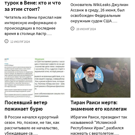
турок в Вене: кто и что
Основатель WikiLeaks Джулиан
за этим стоит?
Ассанж в среду, 26 июня, был
освобожден Федеральным
Читатель из Вены прислал нам
окружным судом США......
интересную информацию о
происходящих в последнее
28 ИЮНЯ'2024
время в столице Австр......
12 ИЮЛЯ'2024
Посеявший ветер
Тиран Раиси мертв:
пожинает бурю
знамение его коллегам
В России начался курортный
Ибрагим Раиси, президент так
сезон. Но, похоже, не так, как
называемой "Исламской
рассчитывало ее начальство,
Республики Иран", разбился
убеждавшее св......
насмерть с вертолетом......