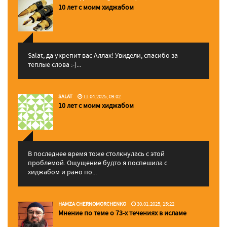
10 лет с моим хиджабом
Salat, да укрепит вас Аллаx! Увидели, спасибо за
теплые слова :-)...
SALAT
11.04.2025, 09:02
10 лет с моим хиджабом
В последнее время тоже столкнулась с этой
проблемой. Ощущение будто я поспешила с
хиджабом и рано по...
HAMZA CHERNOMORCHENKO
30.01.2025, 15:22
Мнение по теме о 73-х течениях в исламе