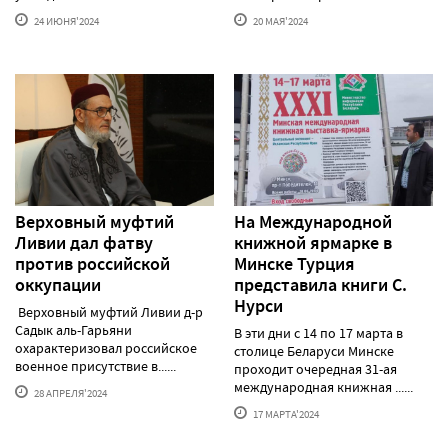
24 ИЮНЯ'2024
20 МАЯ'2024
Верховный муфтий
На Международной
Ливии дал фатву
книжной ярмарке в
против российской
Минске Турция
оккупации
представила книги С.
Нурси
Верховный муфтий Ливии д-р
Садык аль-Гарьяни
В эти дни с 14 по 17 марта в
охарактеризовал российское
столице Беларуси Минске
военное присутствие в......
проходит очередная 31-ая
международная книжная ......
28 АПРЕЛЯ'2024
17 МАРТА'2024