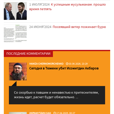
1 ИЮЛЯ'2024
К успешным мусульманам: прошло
время петлять
24 ИЮНЯ'2024
Посеявший ветер пожинает бурю
ПОСЛЕДНИЕ КОММЕНТАРИИ
HAMZA CHERNOMORCHENKO
03.06.2026, 23:29
Сегодня в Тюмени убит Исомитдин Акбаров
Со скорбью к павшим и ненавестью к притеснителям,
жизнь идет, расчет будет обязательно. ...
ИКРАМУТДИН ХАН
17.04.2025, 00:27