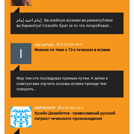
إمام احمد إمام , Ва алейкум ассалам ва рахматуЛлахи
ва баракятух! Спасибо брат за то что попробовал ...
إمام احمد إمام
29.01.2025, 00:43
Мнение по теме о 73-х течениях в исламе
Мир тем кто последовал прямым путем. А затем я
советую вам изучить основы ислама прежде чем
говорить...
АЗЕР ГАСАНЛИ
02.09.2024, 19:12
Хусейн Джамбетов - православный русский
патриот чеченского происхождения