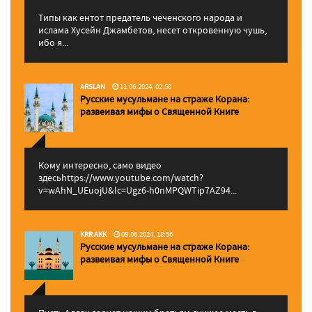
Типы как ентот предатель чеченского народа и
ислама Хусейн Джамбетов, несет откровенную чушь,
ибо я...
ARSLAN
11.06.2024, 02:50
Русские мусульмане на страже Корана:
pазвеивая мифы о Священной Книге
Кому интересно, само видео
здесьhttps://www.youtube.com/watch?
v=wAhN_UEuojU&lc=Ugz6-h0nMPQWTip7AZ94...
KRR AKK
09.06.2024, 18:56
Русские мусульмане на страже Корана:
pазвеивая мифы о Священной Книге