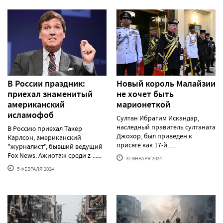
В России праздник:
Новый король Малайзии
приехал знаменитый
не хочет быть
американский
марионеткой
исламофоб
Султан Ибрагим Искандар,
наследный правитель султаната
В Россию приехал Такер
Джохор, был приведен к
Карлсон, американский
присяге как 17-й......
"журналист", бывший ведущий
Fox News. Ажиотаж среди z-......
31 ЯНВАРЯ'2024
5 ФЕВРАЛЯ'2024