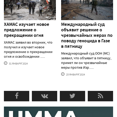
ХАМАС изучает новое
Международный суд
предложение о
объявит решение о
прекращении огня
чрезвычайных мерах по
поводу геноцида в Газе
ХАМАС заявил во вторник, что
в пятницу
получил и изучает новое
предложение о прекращении
Международный суд ООН (МС)
огня и освобождении ......
заявил, что объявит в пятницу,
примет ли он чрезвычайные
31 ЯНВАРЯ'2024
меры против Изр......
25 ЯНВАРЯ'2024