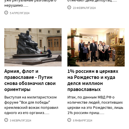
нерушимо......
23 ФЕВРАЛЯ'2024
5 АПРЕЛЯ'2024
Армия, флот и
1% россиян в церквях
православие - Путин
на Рождество и куда
снова обозначил свои
делся миллион
ориентиры
православных
Выступая на милитаристском
Итак, по данным МВД РФ о
форуме "Все для победы"
количестве людей, посетивших
кремлевский вожак поправил
церкви на это Рождество, лишь
одного из его организ......
1% россиян приш......
3 ФЕВРАЛЯ'2024
8 ЯНВАРЯ'2024