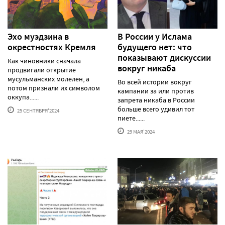
Эхо муэдзина в
В России у Ислама
окрестностях Кремля
будущего нет: что
показывают дискуссии
Как чиновники сначала
вокруг никаба
продвигали открытие
мусульманских молелен, а
Во всей истории вокруг
потом признали их символом
кампании за или против
оккупа......
запрета никаба в России
больше всего удивил тот
25 СЕНТЯБРЯ'2024
пиете......
29 МАЯ'2024