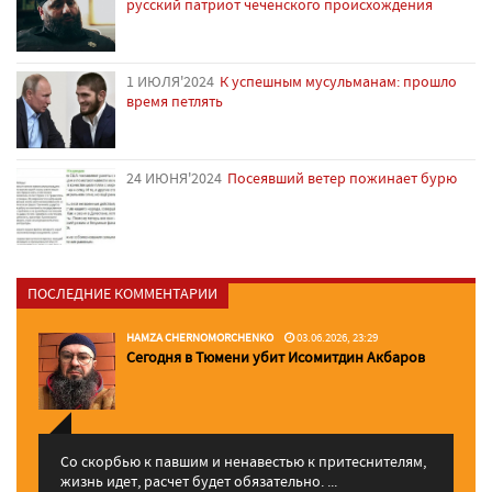
русский патриот чеченского происхождения
1 ИЮЛЯ'2024
К успешным мусульманам: прошло
время петлять
24 ИЮНЯ'2024
Посеявший ветер пожинает бурю
ПОСЛЕДНИЕ КОММЕНТАРИИ
HAMZA CHERNOMORCHENKO
03.06.2026, 23:29
Сегодня в Тюмени убит Исомитдин Акбаров
Со скорбью к павшим и ненавестью к притеснителям,
жизнь идет, расчет будет обязательно. ...