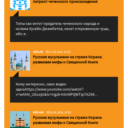
патриот чеченского происхождения
Типы как ентот предатель чеченского народа и
ислама Хусейн Джамбетов, несет откровенную чушь,
ибо я...
ARSLAN
11.06.2024, 02:50
Русские мусульмане на страже Корана:
pазвеивая мифы о Священной Книге
Кому интересно, само видео
здесьhttps://www.youtube.com/watch?
v=wAhN_UEuojU&lc=Ugz6-h0nMPQWTip7AZ94...
KRR AKK
09.06.2024, 18:56
Русские мусульмане на страже Корана:
pазвеивая мифы о Священной Книге