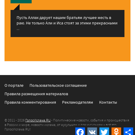
Пусть Аллах дарует нашим братьям лучшее месть в
раю. Не только Али и Иса стоят за этими прекрасными
...
О портале
Пользовательское соглашение
Правила размещения материалов
Правила комментирования
Рекламодателям
Контакты
© 2011 - 2026
ГолосИслама.RU
- Политические новости, события и происшествия
в России и мире, новости ислама, от мусульман и для мусульман – всё это
Facebook
VK
Twitter
Odnokla
ГолосИслама.RU!