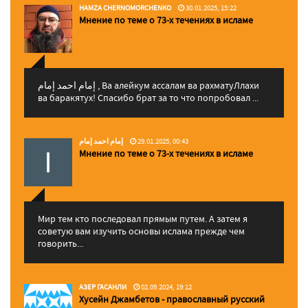
HAMZA CHERNOMORCHENKO
30.01.2025, 15:22
Мнение по теме о 73-х течениях в исламе
إمام احمد إمام , Ва алейкум ассалам ва рахматуЛлахи
ва баракятух! Спасибо брат за то что попробовал ...
إمام احمد إمام
29.01.2025, 00:43
Мнение по теме о 73-х течениях в исламе
Мир тем кто последовал прямым путем. А затем я
советую вам изучить основы ислама прежде чем
говорить...
АЗЕР ГАСАНЛИ
02.09.2024, 19:12
Хусейн Джамбетов - православный русский