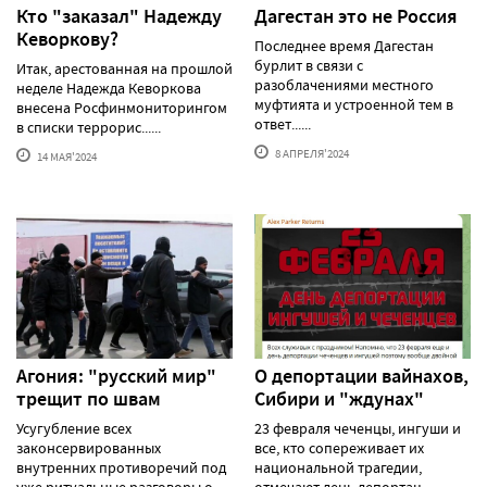
Кто "заказал" Надежду
Дагестан это не Россия
Кеворкову?
Последнее время Дагестан
бурлит в связи с
Итак, арестованная на прошлой
разоблачениями местного
неделе Надежда Кеворкова
муфтията и устроенной тем в
внесена Росфинмониторингом
ответ......
в списки террорис......
8 АПРЕЛЯ'2024
14 МАЯ'2024
Агония: "русский мир"
О депортации вайнахов,
трещит по швам
Сибири и "ждунах"
Усугубление всех
23 февраля чеченцы, ингуши и
законсервированных
все, кто сопереживает их
внутренних противоречий под
национальной трагедии,
уже ритуальные разговоры о
отмечают день депортац......