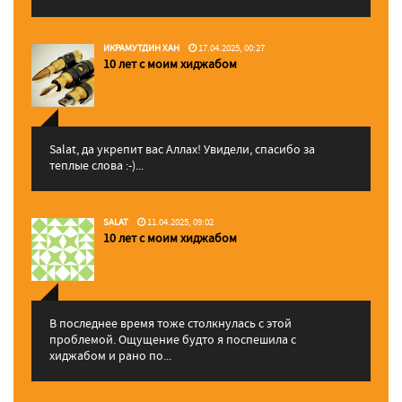
ИКРАМУТДИН ХАН
17.04.2025, 00:27
10 лет с моим хиджабом
Salat, да укрепит вас Аллаx! Увидели, спасибо за
теплые слова :-)...
SALAT
11.04.2025, 09:02
10 лет с моим хиджабом
В последнее время тоже столкнулась с этой
проблемой. Ощущение будто я поспешила с
хиджабом и рано по...