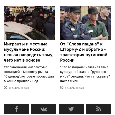
Мигранты и местные
От "Слова пацана" к
мусульмане России:
Шторму-Z и обратно -
нельзя навредить тому,
траектория путинской
чего нет в основе
России
Столкновения мигрантов с
"Слово пацана" - главная тема
полицией в Москве у рынка
культурной жизни "русского
"Садовод", которые произошли
мира" сегодня. Что тут сказать?
в конце прошлой нед......
Какая жизн......
19 ДЕКАБРЯ'2023
5 ДЕКАБРЯ'2023