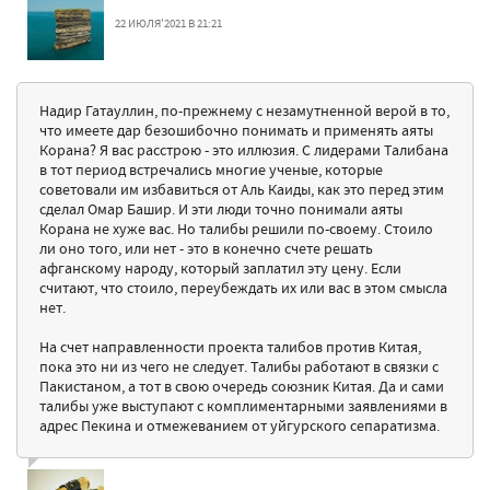
22 ИЮЛЯ'2021 В 21:21
Надир Гатауллин, по-прежнему с незамутненной верой в то,
что имеете дар безошибочно понимать и применять аяты
Корана? Я вас расстрою - это иллюзия. С лидерами Талибана
в тот период встречались многие ученые, которые
советовали им избавиться от Аль Каиды, как это перед этим
сделал Омар Башир. И эти люди точно понимали аяты
Корана не хуже вас. Но талибы решили по-своему. Стоило
ли оно того, или нет - это в конечно счете решать
афганскому народу, который заплатил эту цену. Если
считают, что стоило, переубеждать их или вас в этом смысла
нет.
На счет направленности проекта талибов против Китая,
пока это ни из чего не следует. Талибы работают в связки с
Пакистаном, а тот в свою очередь союзник Китая. Да и сами
талибы уже выступают с комплиментарными заявлениями в
адрес Пекина и отмежеванием от уйгурского сепаратизма.