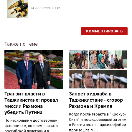
24 ИЮЛЯ'2021 В 11:42
КОММЕНТИРОВАТЬ
Также по теме
Транзит власти в
Запрет хиджаба в
Таджикистане: провал
Таджикистане - сговор
миссии Рахмона
Рахмона и Кремля
убедить Путина
Когда после теракта в "Крокус-
Сити" и последовавшей за этим
По нескольким достоверным
в России волны таджикофобии
источникам, во время визита
произошла п......
российской делегации в