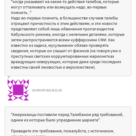
"когда указывают на какие-то действия талибов, которые
могут отталкивать или возмущать надо, во-первых
помнить..."
Надо во-первых помнить, в большинстве случаев талибы
отрицают причастность к этим действиям, и эти новости
представляют собой лишь обвинения пропагандистов
Кабульского режима, иногда с нелепыми деталями, которые
затем распространяются всеми куффарскими СМИ. Как
известно из хадиса, мусульманин обязан проверять
сведения, которые он слышит от фасиков (не говоря уже о
преступных светских коррумпированных марионетках
враждующих неверующих, которые даже среди последних
известны своей лживостью и вероломством).
16 ИЮЛЯ'2021 В 22:28
"Американцы поставили перед Талибаном ряд требований,
одним из которых было упразднение шариата".
Приведите эти требования, пожалуйста, с источником,