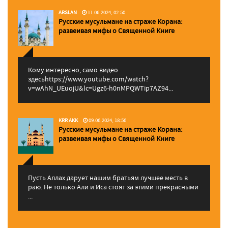
ARSLAN
11.06.2024, 02:50
Русские мусульмане на страже Корана:
pазвеивая мифы о Священной Книге
Кому интересно, само видео
здесьhttps://www.youtube.com/watch?
v=wAhN_UEuojU&lc=Ugz6-h0nMPQWTip7AZ94...
KRR AKK
09.06.2024, 18:56
Русские мусульмане на страже Корана:
pазвеивая мифы о Священной Книге
Пусть Аллах дарует нашим братьям лучшее месть в
раю. Не только Али и Иса стоят за этими прекрасными
...