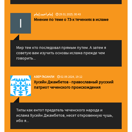
إمام احمد إمام
29.01.2025, 00:43
Мнение по теме о 73-х течениях в исламе
Мир тем кто последовал прямым путем. А затем я
советую вам изучить основы ислама прежде чем
говорить...
АЗЕР ГАСАНЛИ
02.09.2024, 19:12
Хусейн Джамбетов - православный русский
патриот чеченского происхождения
Типы как ентот предатель чеченского народа и
ислама Хусейн Джамбетов, несет откровенную чушь,
ибо я...