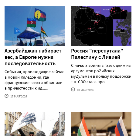
Азербайджан набирает
Россия "перепутала"
вес, а Европе нужна
Палестину с Ливией
последовательность
С начала войны в Газе одним из
аргументов роZийских
События, происходящие сейчас
муZульман в пользу поддержки
в Новой Каледонии, где
т.н. СВО стала про......
французские власти обвинили
в причастности к ид......
10 МАЯ'2024
17 МАЯ'2024