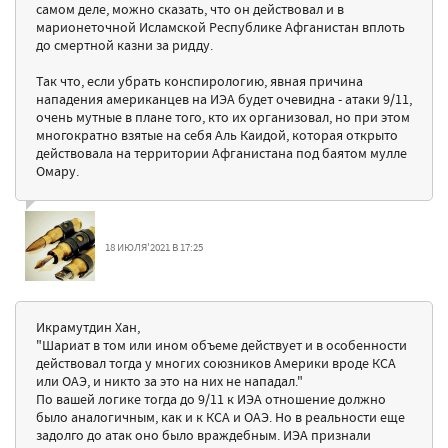
самом деле, можно сказать, что он действовал и в
марионеточной Исламской Республике Афганистан вплоть
до смертной казни за ридду.
Так что, если убрать конспирологию, явная причина
нападения американцев на ИЭА будет очевидна - атаки 9/11,
очень мутные в плане того, кто их организовал, но при этом
многократно взятые на себя Аль Каидой, которая открыто
действовала на территории Афганистана под баятом мулле
Омару.
18 ИЮЛЯ'2021 В 17:25
Икрамутдин Хан,
"Шариат в том или ином объеме действует и в особенности
действовал тогда у многих союзников Америки вроде КСА
или ОАЭ, и никто за это на них не нападал."
По вашей логике тогда до 9/11 к ИЭА отношение должно
было аналогичным, как и к КСА и ОАЭ. Но в реальности еще
задолго до атак оно было враждебным. ИЭА признали