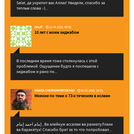
Salat, да укрепит вас Аллаx! Увидели, спасибо за
теплые слова :-)...
SALAT
11.04.2025, 09:02
10 лет с моим хиджабом
В последнее время тоже столкнулась с этой
проблемой. Ощущение будто я поспешила с
хиджабом и рано по...
HAMZA CHERNOMORCHENKO
30.01.2025, 15:22
Мнение по теме о 73-х течениях в исламе
إمام احمد إمام , Ва алейкум ассалам ва рахматуЛлахи
ва баракятух! Спасибо брат за то что попробовал ...