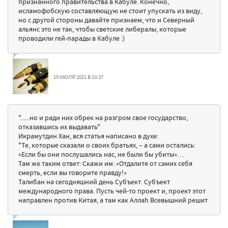
признанного правительства в Кабуле. Конечно,
исламофобскую составляющую не стоит упускать из виду,
но с другой стороны давайте признаем, что и Северный
альянс это не так, чтобы светские либералы, которые
проводили гей-парады в Кабуле :)
19 ИЮЛЯ'2021 В 10:37
"......но и ради них обрек на разгром свое государство,
отказавшись их выдавать"
Икрамутдин Хан, вся статья написано в духе:
"Те, которые сказали о своих братьях, – а сами остались:
«Если бы они послушались нас, не были бы убиты»…
Там же таким ответ: Скажи им: «Отдалите от самих себя
смерть, если вы говорите правду!»
Талибан на сегодняшний день Субъект. Субъект
международного права. Пусть чей-то проект и, проект этот
направлен против Китая, а там как Аллаһ Всевышний решит