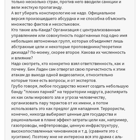
только несколько стран, против него вводили санкции и
вели жесткую пропаганду.
А вот убирать конспирологию не надо. Официальное
версия произошедшего абсурдна и не способна объяснить
множество фактов и несостыковок.
Кто такие аль-Каида? Организация с централизованным
управлением или совокупность подогнанных под одно имя
небольших автономных групп, которых объединяет лишь
абстракные цели и некоторые проповедники/теоретики
джихада? По-моему, скорее второе. Какова их численность
и влияние?
Надо смотреть, кто конкретно взял ответственность, как и
почему. Бин Ладен сам отвергал свою причастность к этим
атакам до выхода одной видеозаписи, относительно
которые тоже есть вопросы, и от экспертов.
Грубо говоря, любое государство может создать небольшую
банду "плохих парней" на территории недруга, распиярить
их как силы мирового зла и угроза человечеству,
организовать пару терактов от их имени, а потом
использовать это как предлог для нападения. Террористы,
конечно, никогда выбирают ценные для государства и
рациональные в плане эффект-затраты цели как, например,
газопроводы, нефтепроводы, ценную инфраструктуру,
высокопоставленных чиновников и т.д. (сравните это с
хуситами). Поэтому мне не интересна вся это драма с аль-