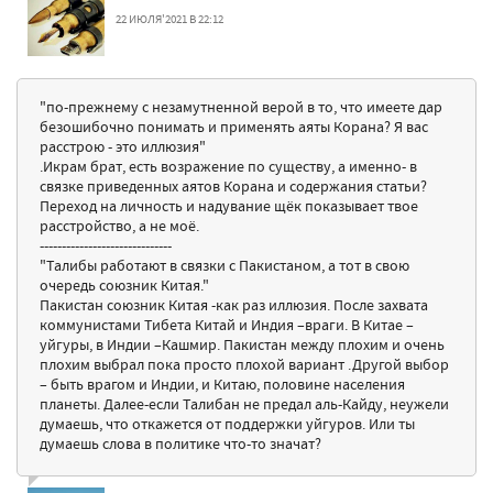
22 ИЮЛЯ'2021 В 22:12
"по-прежнему с незамутненной верой в то, что имеете дар
безошибочно понимать и применять аяты Корана? Я вас
расстрою - это иллюзия"
.Икрам брат, есть возражение по существу, а именно- в
связке приведенных аятов Корана и содержания статьи?
Переход на личность и надувание щёк показывает твое
расстройство, а не моё.
------------------------------
"Талибы работают в связки с Пакистаном, а тот в свою
очередь союзник Китая."
Пакистан союзник Китая -как раз иллюзия. После захвата
коммунистами Тибета Китай и Индия –враги. В Китае –
уйгуры, в Индии –Кашмир. Пакистан между плохим и очень
плохим выбрал пока просто плохой вариант .Другой выбор
– быть врагом и Индии, и Китаю, половине населения
планеты. Далее-если Талибан не предал аль-Кайду, неужели
думаешь, что откажется от поддержки уйгуров. Или ты
думаешь слова в политике что-то значат?