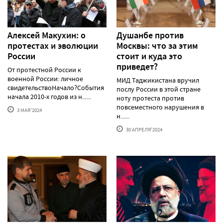
Алексей Макуxин: о
Душанбе против
протестаx и эволюции
Москвы: что за этим
России
стоит и куда это
приведет?
От протестной России к
военной России: личное
МИД Таджикистана вручил
свидетельствоНачало?События
послу России в этой стране
начала 2010-х годов из н......
ноту протеста против
повсеместного нарушения в
3 МАЯ'2024
н......
30 АПРЕЛЯ'2024