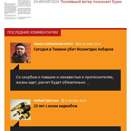
24 ИЮНЯ'2024
Посеявший ветер пожинает бурю
ПОСЛЕДНИЕ КОММЕНТАРИИ
HAMZA CHERNOMORCHENKO
03.06.2026, 23:29
Сегодня в Тюмени убит Исомитдин Акбаров
Со скорбью к павшим и ненавестью к притеснителям,
жизнь идет, расчет будет обязательно. ...
ИКРАМУТДИН ХАН
17.04.2025, 00:27
10 лет с моим хиджабом