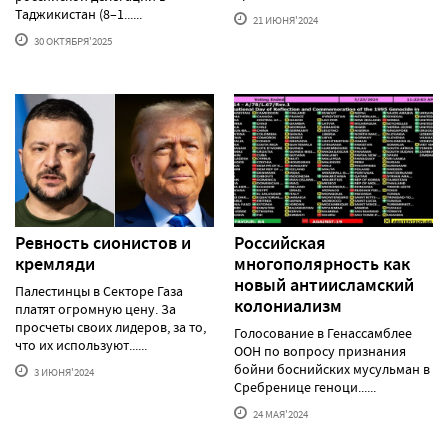
Таджикистан (8–1......
21 ИЮНЯ'2024
30 ОКТЯБРЯ'2025
Ревность сионистов и
Российская
кремляди
многополярность как
новый антиисламский
Палестинцы в Секторе Газа
колониализм
платят огромную цену. За
просчеты своих лидеров, за то,
Голосование в Генассамблее
что их используют......
ООН по вопросу признания
бойни боснийских мусульман в
3 ИЮНЯ'2024
Сребренице геноци......
24 МАЯ'2024