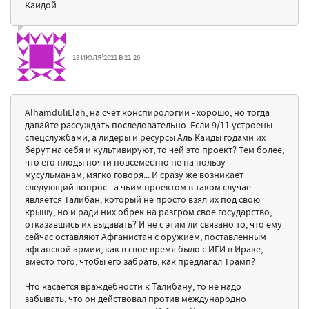
Каидой.
18 ИЮЛЯ'2021 В 21:26
AlhamduliLlah, на счет конспирологии - хорошо, но тогда
давайте рассуждать последовательно. Если 9/11 устроены
спецслужбами, а лидеры и ресурсы Аль Каиды годами их
берут на себя и культивируют, то чей это проект? Тем более,
что его плоды почти повсеместно не на пользу
мусульманам, мягко говоря... И сразу же возникает
следующий вопрос - а чьим проектом в таком случае
является Талибан, который не просто взял их под свою
крышу, но и ради них обрек на разгром свое государство,
отказавшись их выдавать? И не с этим ли связано то, что ему
сейчас оставляют Афганистан с оружием, поставленным
афганской армии, как в свое время было с ИГИ в Ираке,
вместо того, чтобы его забрать, как предлагал Трамп?
Что касается враждебности к Талибану, то не надо
забывать, что он действовал против международно