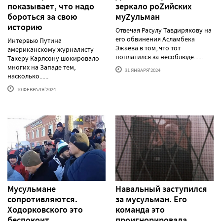
показывает, что надо
зеркало роZийских
бороться за свою
муZульман
историю
Отвечая Расулу Тавдирякову на
его обвинения Асламбека
Интервью Путина
Эжаева в том, что тот
американскому журналисту
поплатился за несоблюде......
Такеру Карлсону шокировало
многих на Западе тем,
31 ЯНВАРЯ'2024
насколько......
10 ФЕВРАЛЯ'2024
Мусульмане
Навальный заступился
сопротивляются.
за мусульман. Его
Ходорковского это
команда это
беспокоит
проигнорировала