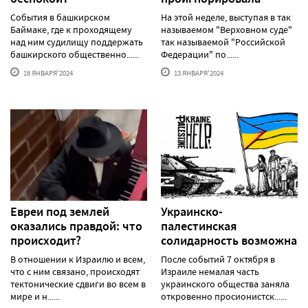
События в башкирском
На этой неделе, выступая в так
Баймаке, где к проходящему
называемом "Верховном суде"
над ним судилищу поддержать
так называемой "Российской
башкирского общественно......
Федерации" по......
16 ЯНВАРЯ'2024
13 ЯНВАРЯ'2024
Евреи под землей
Украинско-
оказались правдой: что
палестинская
происходит?
солидарность возможна
В отношении к Израилю и всем,
После событий 7 октября в
что с ним связано, происходят
Израиле немалая часть
тектонические сдвиги во всем в
украинского общества заняла
мире и н......
откровенно просионистск......