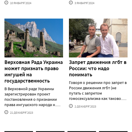
10 ЯНВАРЯ'2024
3 ЯНВАРЯ'2024
Верховная Рада Украина
Запрет движения лгбт в
может признать право
России: что надо
ингушей на
понимать
государственность
Говоря о решении про запрет в
России движения лгбт (не
В Верховной раде Украины
путать с запретом
зарегистрирован проект
гомосексуализма как таково......
постановления о признании
права ингушского народа н......
2 ДЕКАБРЯ'2023
21 ДЕКАБРЯ'2023