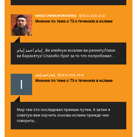
HAMZA CHERNOMORCHENKO
30.01.2025, 15:22
Мнение по теме о 73-х течениях в исламе
إمام احمد إمام , Ва алейкум ассалам ва рахматуЛлахи
ва баракятух! Спасибо брат за то что попробовал ...
إمام احمد إمام
29.01.2025, 00:43
Мнение по теме о 73-х течениях в исламе
Мир тем кто последовал прямым путем. А затем я
советую вам изучить основы ислама прежде чем
говорить...