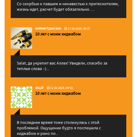
Со скорбью к павшим и ненавестью к притеснителям,
жизнь идет, расчет будет обязательно. ...
ИКРАМУТДИН ХАН
17.04.2025, 00:27
10 лет с моим хиджабом
Salat, да укрепит вас Аллаx! Увидели, спасибо за
теплые слова :-)...
SALAT
11.04.2025, 09:02
10 лет с моим хиджабом
В последнее время тоже столкнулась с этой
проблемой. Ощущение будто я поспешила с
хиджабом и рано по...