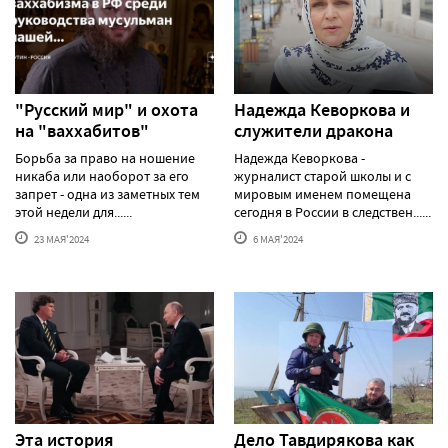
"Русский мир" и охота
Надежда Кеворкова и
на "ваххабитов"
служители дракона
Борьба за право на ношение
Надежда Кеворкова -
никаба или наоборот за его
журналист старой школы и с
запрет - одна из заметных тем
мировым именем помещена
этой недели для......
сегодня в России в следствен......
23 МАЯ'2024
6 МАЯ'2024
Эта история
Дело Тавдирякова как