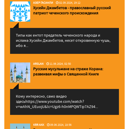
АЗЕР ГАСАНЛИ
02.09.2024, 19:12
Хусейн Джамбетов - православный русский
патриот чеченского происхождения
Типы как ентот предатель чеченского народа и
ислама Хусейн Джамбетов, несет откровенную чушь,
ибо я...
ARSLAN
11.06.2024, 02:50
Русские мусульмане на страже Корана:
pазвеивая мифы о Священной Книге
Кому интересно, само видео
здесьhttps://www.youtube.com/watch?
v=wAhN_UEuojU&lc=Ugz6-h0nMPQWTip7AZ94...
KRR AKK
09.06.2024, 18:56