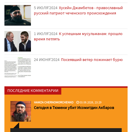
5 ИЮЛЯ'2024
Хусейн Джамбетов - православный
русский патриот чеченского происхождения
1 ИЮЛЯ'2024
К успешным мусульманам: прошло
время петлять
24 ИЮНЯ'2024
Посеявший ветер пожинает бурю
ПОСЛЕДНИЕ КОММЕНТАРИИ
HAMZA CHERNOMORCHENKO
03.06.2026, 23:29
Сегодня в Тюмени убит Исомитдин Акбаров