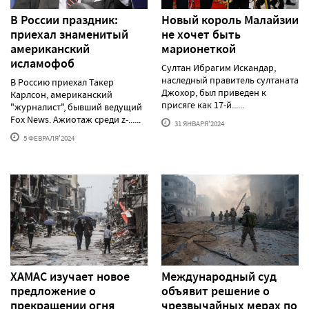
В России праздник:
Новый король Малайзии
приехал знаменитый
не хочет быть
американский
марионеткой
исламофоб
Султан Ибрагим Искандар,
наследный правитель султаната
В Россию приехал Такер
Джохор, был приведен к
Карлсон, американский
присяге как 17-й......
"журналист", бывший ведущий
Fox News. Ажиотаж среди z-......
31 ЯНВАРЯ'2024
5 ФЕВРАЛЯ'2024
ХАМАС изучает новое
Международный суд
предложение о
объявит решение о
прекращении огня
чрезвычайных мерах по