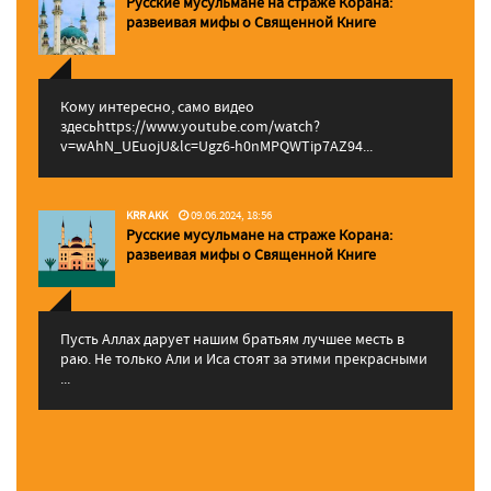
Русские мусульмане на страже Корана:
pазвеивая мифы о Священной Книге
Кому интересно, само видео
здесьhttps://www.youtube.com/watch?
v=wAhN_UEuojU&lc=Ugz6-h0nMPQWTip7AZ94...
KRR AKK
09.06.2024, 18:56
Русские мусульмане на страже Корана:
pазвеивая мифы о Священной Книге
Пусть Аллах дарует нашим братьям лучшее месть в
раю. Не только Али и Иса стоят за этими прекрасными
...