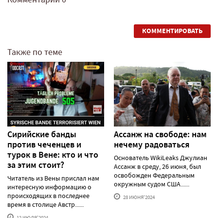
КОММЕНТИРОВАТЬ
Также по теме
Сирийские банды
Ассанж на свободе: нам
против чеченцев и
нечему радоваться
турок в Вене: кто и что
Основатель WikiLeaks Джулиан
за этим стоит?
Ассанж в среду, 26 июня, был
освобожден Федеральным
Читатель из Вены прислал нам
окружным судом США......
интересную информацию о
происходящих в последнее
28 ИЮНЯ'2024
время в столице Австр......
12 ИЮЛЯ'2024