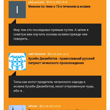
إمام احمد إمام
29.01.2025, 00:43
Мнение по теме о 73-х течениях в исламе
Мир тем кто последовал прямым путем. А затем я
советую вам изучить основы ислама прежде чем
говорить...
АЗЕР ГАСАНЛИ
02.09.2024, 19:12
Хусейн Джамбетов - православный русский
патриот чеченского происхождения
Типы как ентот предатель чеченского народа и
ислама Хусейн Джамбетов, несет откровенную чушь,
ибо я...
ARSLAN
11.06.2024, 02:50