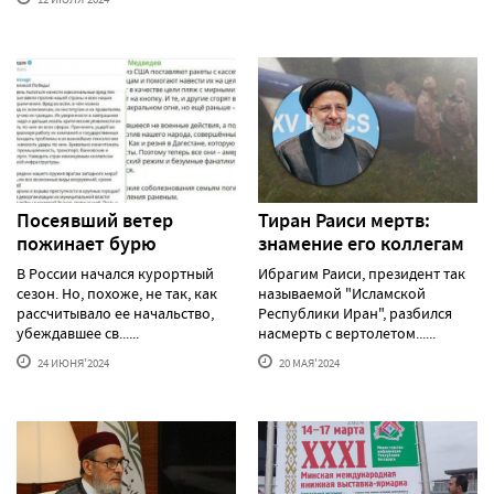
Посеявший ветер
Тиран Раиси мертв:
пожинает бурю
знамение его коллегам
В России начался курортный
Ибрагим Раиси, президент так
сезон. Но, похоже, не так, как
называемой "Исламской
рассчитывало ее начальство,
Республики Иран", разбился
убеждавшее св......
насмерть с вертолетом......
24 ИЮНЯ'2024
20 МАЯ'2024