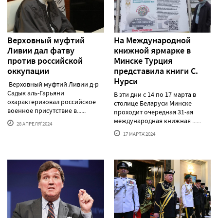
Верховный муфтий
На Международной
Ливии дал фатву
книжной ярмарке в
против российской
Минске Турция
оккупации
представила книги С.
Нурси
Верховный муфтий Ливии д-р
Садык аль-Гарьяни
В эти дни с 14 по 17 марта в
охарактеризовал российское
столице Беларуси Минске
военное присутствие в......
проходит очередная 31-ая
международная книжная ......
28 АПРЕЛЯ'2024
17 МАРТА'2024