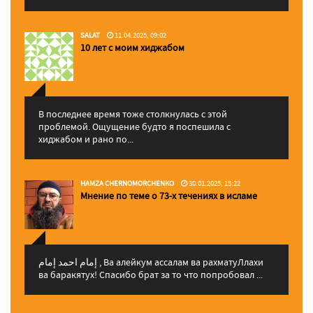
SALAT
11.04.2025, 09:02
10 лет с моим хиджабом
В последнее время тоже столкнулась с этой
проблемой. Ощущение будто я поспешила с
хиджабом и рано по...
HAMZA CHERNOMORCHENKO
30.01.2025, 15:22
Мнение по теме о 73-х течениях в исламе
إمام احمد إمام , Ва алейкум ассалам ва рахматуЛлахи
ва баракятух! Спасибо брат за то что попробовал ...