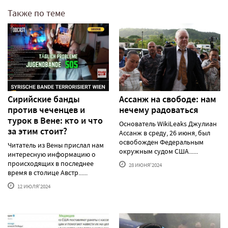
Также по теме
Сирийские банды
Ассанж на свободе: нам
против чеченцев и
нечему радоваться
турок в Вене: кто и что
Основатель WikiLeaks Джулиан
за этим стоит?
Ассанж в среду, 26 июня, был
освобожден Федеральным
Читатель из Вены прислал нам
окружным судом США......
интересную информацию о
происходящих в последнее
28 ИЮНЯ'2024
время в столице Австр......
12 ИЮЛЯ'2024