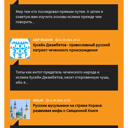
Мир тем кто последовал прямым путем. А затем я
советую вам изучить основы ислама прежде чем
говорить...
АЗЕР ГАСАНЛИ
02.09.2024, 19:12
Хусейн Джамбетов - православный русский
патриот чеченского происхождения
Типы как ентот предатель чеченского народа и
ислама Хусейн Джамбетов, несет откровенную чушь,
ибо я...
ARSLAN
11.06.2024, 02:50
Русские мусульмане на страже Корана:
pазвеивая мифы о Священной Книге