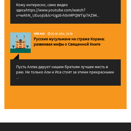
Кому интересно, само видео
здесьhttps://www.youtube.com/watch?
v=wAhN_UEuojU&lc=Ugz6-h0nMPQWTip7AZ94...
KRR AKK
09.06.2024, 18:56
Русские мусульмане на страже Корана:
pазвеивая мифы о Священной Книге
Пусть Аллах дарует нашим братьям лучшее месть в
раю. Не только Али и Иса стоят за этими прекрасными
...