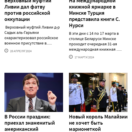
Верховный муфтий
На Международной
Ливии дал фатву
книжной ярмарке в
против российской
Минске Турция
оккупации
представила книги С.
Нурси
Верховный муфтий Ливии д-р
Садык аль-Гарьяни
В эти дни с 14 по 17 марта в
охарактеризовал российское
столице Беларуси Минске
военное присутствие в......
проходит очередная 31-ая
международная книжная ......
28 АПРЕЛЯ'2024
17 МАРТА'2024
В России праздник:
Новый король Малайзии
приехал знаменитый
не хочет быть
американский
марионеткой