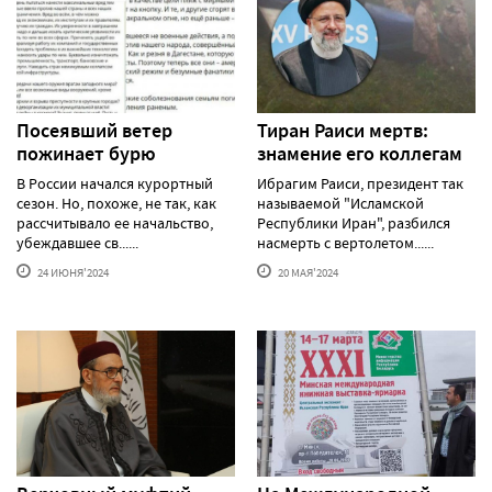
Посеявший ветер
Тиран Раиси мертв:
пожинает бурю
знамение его коллегам
В России начался курортный
Ибрагим Раиси, президент так
сезон. Но, похоже, не так, как
называемой "Исламской
рассчитывало ее начальство,
Республики Иран", разбился
убеждавшее св......
насмерть с вертолетом......
24 ИЮНЯ'2024
20 МАЯ'2024