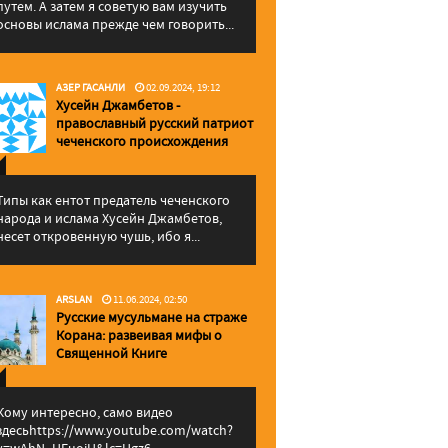
путем. А затем я советую вам изучить
основы ислама прежде чем говорить...
АЗЕР ГАСАНЛИ
02.09.2024, 19:12
Хусейн Джамбетов -
православный русский патриот
чеченского происхождения
Типы как ентот предатель чеченского
народа и ислама Хусейн Джамбетов,
несет откровенную чушь, ибо я...
ARSLAN
11.06.2024, 02:50
Русские мусульмане на страже
Корана: pазвеивая мифы о
Священной Книге
Кому интересно, само видео
здесьhttps://www.youtube.com/watch?