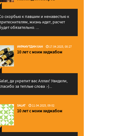
Со скорбью к павшим и ненавестью к
притеснителям, жизнь идет, расчет
будет обязательно. ...
ИКРАМУТДИН ХАН
17.04.2025, 00:27
10 лет с моим хиджабом
Salat, да укрепит вас Аллаx! Увидели,
спасибо за теплые слова :-)...
SALAT
11.04.2025, 09:02
10 лет с моим хиджабом