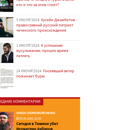
кто и что за этим стоит?
5 ИЮЛЯ'2024
Хусейн Джамбетов -
православный русский патриот
чеченского происхождения
1 ИЮЛЯ'2024
К успешным
мусульманам: прошло время
петлять
24 ИЮНЯ'2024
Посеявший ветер
пожинает бурю
ЕДНИЕ КОММЕНТАРИИ
HAMZA CHERNOMORCHENKO
03.06.2026, 23:29
Сегодня в Тюмени убит
Исомитдин Акбаров