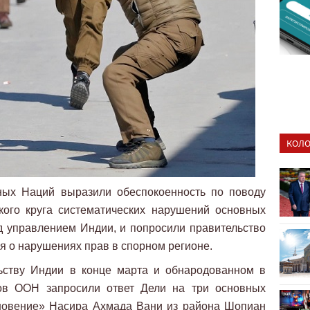
КОЛО
ных Наций выразили обеспокоенность по поводу
ого круга систематических нарушений основных
 управлением Индии, и попросили правительство
я о нарушениях прав в спорном регионе.
ьству Индии в конце марта и обнародованном в
тов ООН запросили ответ Дели на три основных
зновение» Насира Ахмада Вани из района Шопиан