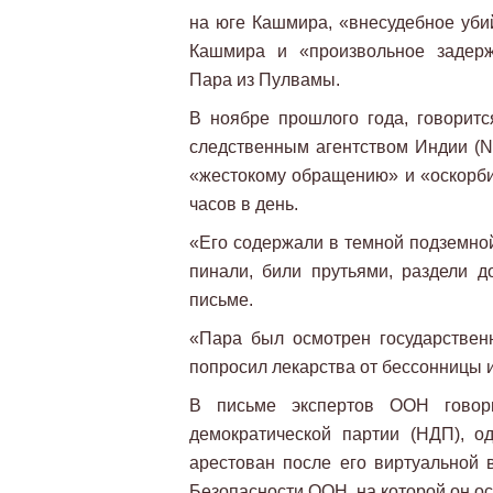
на юге Кашмира, «внесудебное уб
Кашмира и «произвольное задерж
Пара из Пулвамы.
В ноябре прошлого года, говорит
следственным агентством Индии (N
«жестокому обращению» и «оскорби
часов в день.
«Его содержали в темной подземной
пинали, били прутьями, раздели д
письме.
«Пара был осмотрен государстве
попросил лекарства от бессонницы и
В письме экспертов ООН говор
демократической партии (НДП), о
арестован после его виртуальной 
Безопасности ООН, на которой он о