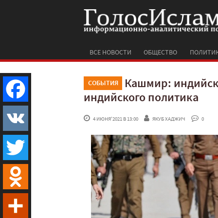
ВСЕ НОВОСТИ
ОБЩЕСТВО
ПОЛИТИ
Кашмир: индийск
СОБЫТИЯ
индийского политика
Facebook
 4 ИЮНЯ'2021 В 13:00
ЯКУБ ХАДЖИЧ
 0
VK
Twitter
Odnoklassniki