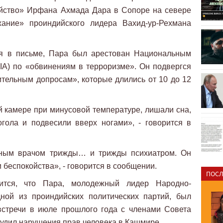
ийство» Ирфана Ахмада Дара в Сопоре на севере
ание» проиндийского лидера Вахид-ур-Рехмана
ся в письме, Пара был арестован Национальным
IA) по «обвинениям в терроризме». Он подвергся
тельным допросам», которые длились от 10 до 12
 камере при минусовой температуре, лишали сна,
огола и подвесили вверх ногами», - говорится в
нным врачом трижды… и трижды психиатром. Он
 беспокойства», - говорится в сообщении.
ПОСЛ
ится, что Пара, молодежный лидер Народно-
дной из проиндийских политических партий, был
встречи в июле прошлого года с членами Совета
судил нарушения прав человека в Кашмире.