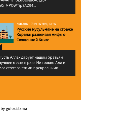
v=wAhN_UEuojU&lc=Ugz6-
h0nMPQWTip7AZ94...
KRR AKK
09.06.2024, 18:56
Русские мусульмане на страже
Корана: pазвеивая мифы о
Священной Книге
Пусть Аллах дарует нашим братьям
лучшее месть в раю. Не только Али и
Иса стоят за этими прекрасными ...
 by golosislama