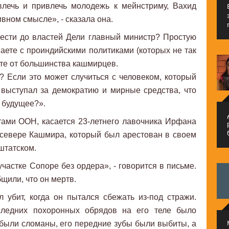
влечь и привлечь молодежь к мейнстриму, Вахид
ивном смысле», - сказала она.
нести до властей Дели главный министр? Простую
паете с проиндийскими политиками (которых не так
ете от большинства кашмирцев.
? Если это может случиться с человеком, который
выступал за демократию и мирные средства, что
х будущее?».
م
тами ООН, касается 23-летнего лавочника Ирфана
севере Кашмира, который был арестован в своем
штатском.
частке Сопоре без ордера», - говорится в письме.
щили, что он мертв.
 убит, когда он пытался сбежать из-под стражи.
ледних похоронных обрядов на его теле было
 были сломаны, его передние зубы были выбиты, а