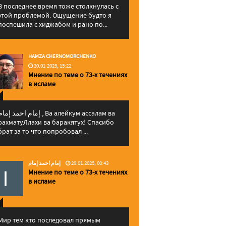
В последнее время тоже столкнулась с
этой проблемой. Ощущение будто я
поспешила с хиджабом и рано по...
HAMZA CHERNOMORCHENKO
30.01.2025, 15:22
Мнение по теме о 73-х течениях
в исламе
إمام احمد إما , Ва алейкум ассалам ва
рахматуЛлахи ва баракятух! Спасибо
брат за то что попробовал ...
إمام احمد إمام
29.01.2025, 00:43
Мнение по теме о 73-х течениях
в исламе
Мир тем кто последовал прямым