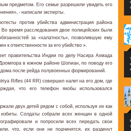
пым предметом. Его семье разрешили увидеть его
онения», - написали эксперты.
ротесты против убийства администрация района
. Во время расследования двое полицейских были
обязанностей за «халатность», позволившую ему
ен к ответственности за его убийство ».
вет правительства Индии по делу Насира Ахмада
 Доомпора в южном районе Шопиан, по поводу его
з дома после рейда полувоенных формирований.
riya Rifles (44 RR) совершил налет на его дом, где
рждая, что его телефон якобы использовался
жали двух детей рядом с собой, используя их как
 избиты. Солдаты собрали всех женщин в одной
тографировали и попросили всех передать свои
ли, что, если они не подчинятся, их разденут