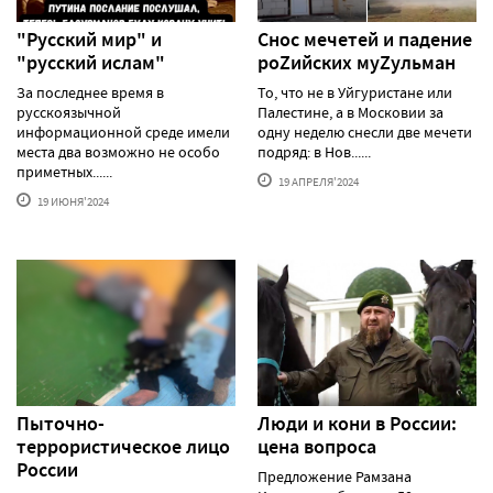
"Русский мир" и
Снос мечетей и падение
"русский ислам"
роZийских муZульман
За последнее время в
То, что не в Уйгуристане или
русскоязычной
Палестине, а в Московии за
информационной среде имели
одну неделю снесли две мечети
места два возможно не особо
подряд: в Нов......
приметных......
19 АПРЕЛЯ'2024
19 ИЮНЯ'2024
Пыточно-
Люди и кони в России:
террористическое лицо
цена вопроса
России
Предложение Рамзана