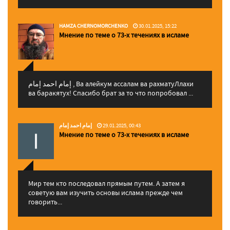
HAMZA CHERNOMORCHENKO
30.01.2025, 15:22
Мнение по теме о 73-х течениях в исламе
إمام احمد إمام , Ва алейкум ассалам ва рахматуЛлахи
ва баракятух! Спасибо брат за то что попробовал ...
إمام احمد إمام
29.01.2025, 00:43
Мнение по теме о 73-х течениях в исламе
Мир тем кто последовал прямым путем. А затем я
советую вам изучить основы ислама прежде чем
говорить...