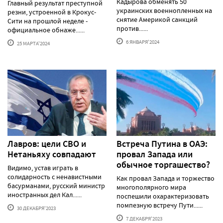
Кадырова обменять 50
Главный результат преступной
украинских военнопленных на
резни, устроенной в Крокус-
снятие Америкой санкций
Сити на прошлой неделе -
против......
официальное обнаже......
6 ЯНВАРЯ'2024
25 МАРТА'2024
Лавров: цели СВО и
Встреча Путина в ОАЭ:
Нетаньяху совпадают
провал Запада или
обычное торгашество?
Видимо, устав играть в
солидарность с ненавистными
Как провал Запада и торжество
басурманами, русский министр
многополярного мира
иностранных дел Кал......
поспешили охарактеризовать
помпезную встречу Пути......
30 ДЕКАБРЯ'2023
7 ДЕКАБРЯ'2023