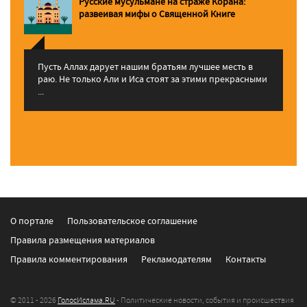
Русские мусульмане на страже Корана:
pазвеивая мифы о Священной Книге
Пусть Аллах дарует нашим братьям лучшее месть в
раю. Не только Али и Иса стоят за этими прекрасными
...
О портале
Пользовательское соглашение
Правила размещения материалов
Правила комментирования
Рекламодателям
Контакты
© 2011 - 2026
ГолосИслама.RU
- Политические новости, события и происшествия