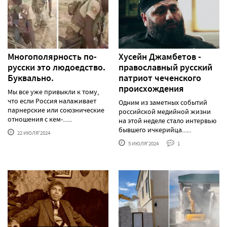
Многополярность по-
Хусейн Джамбетов -
русски это людоедство.
православный русский
Буквально.
патриот чеченского
происхождения
Мы все уже привыкли к тому,
что если Россия налаживает
Одним из заметных событий
парнерские или союзнические
российской медийной жизни
отношения с кем-......
на этой неделе стало интервью
бывшего ичкерийца......
22 ИЮЛЯ'2024
5 ИЮЛЯ'2024
1