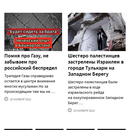
Помня про Газу, не
Шестеро палестинцев
забываем про
застрелены Израилем в
российский беспредел
городе Тулькарм на
Западном Берегу
Трагедия Газы справедливо
остается в центре внимания
Шестеро палестинцев были
многих мусульман.Но за
застрелены в ходе
происходящим там мы не......
израильского рейда
на оккупированном Западном
25 НОЯБРЯ'2023
Берег......
23 НОЯБРЯ'2023