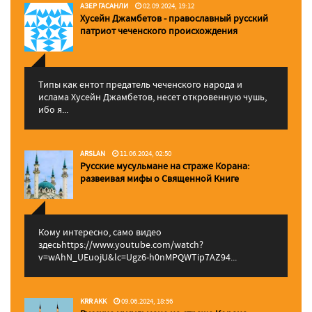
АЗЕР ГАСАНЛИ
02.09.2024, 19:12
Хусейн Джамбетов - православный русский
патриот чеченского происхождения
Типы как ентот предатель чеченского народа и
ислама Хусейн Джамбетов, несет откровенную чушь,
ибо я...
ARSLAN
11.06.2024, 02:50
Русские мусульмане на страже Корана:
pазвеивая мифы о Священной Книге
Кому интересно, само видео
здесьhttps://www.youtube.com/watch?
v=wAhN_UEuojU&lc=Ugz6-h0nMPQWTip7AZ94...
KRR AKK
09.06.2024, 18:56