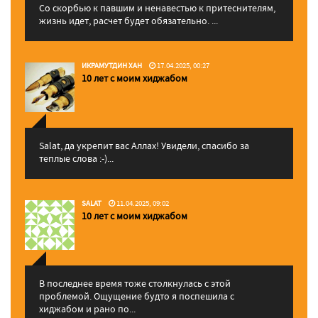
Со скорбью к павшим и ненавестью к притеснителям,
жизнь идет, расчет будет обязательно. ...
ИКРАМУТДИН ХАН
17.04.2025, 00:27
10 лет с моим хиджабом
Salat, да укрепит вас Аллаx! Увидели, спасибо за
теплые слова :-)...
SALAT
11.04.2025, 09:02
10 лет с моим хиджабом
В последнее время тоже столкнулась с этой
проблемой. Ощущение будто я поспешила с
хиджабом и рано по...