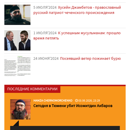
5 ИЮЛЯ'2024
Хусейн Джамбетов - православный
русский патриот чеченского происхождения
1 ИЮЛЯ'2024
К успешным мусульманам: прошло
время петлять
24 ИЮНЯ'2024
Посеявший ветер пожинает бурю
ПОСЛЕДНИЕ КОММЕНТАРИИ
HAMZA CHERNOMORCHENKO
03.06.2026, 23:29
Сегодня в Тюмени убит Исомитдин Акбаров