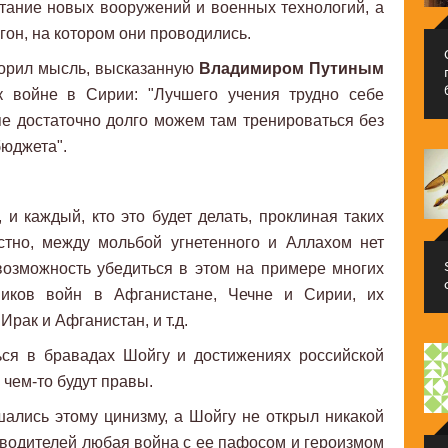
тание новых вооружений и военных технологий, а
гон, на котором они проводились.
торил мысль, высказанную
Владимиром Путиным
к войне в Сирии: "Лучшего учения трудно себе
е достаточно долго можем там тренироваться без
бюджета".
 и каждый, кто это будет делать, проклиная таких
естно, между мольбой угнетенного и Аллахом нет
возможность убедиться в этом на примере многих
тников войн в Афганистане, Чечне и Сирии, их
рак и Афганистан, и т.д.
ься в бравадах Шойгу и достижениях российской
чем-то будут правы.
ались этому цинизму, а Шойгу не открыл никакой
водителей любая война с ее пафосом и героизмом