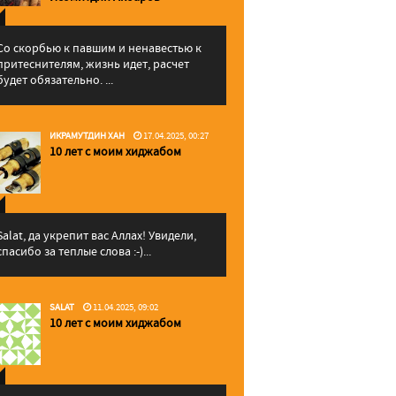
Со скорбью к павшим и ненавестью к
притеснителям, жизнь идет, расчет
будет обязательно. ...
ИКРАМУТДИН ХАН
17.04.2025, 00:27
10 лет с моим хиджабом
Salat, да укрепит вас Аллаx! Увидели,
спасибо за теплые слова :-)...
SALAT
11.04.2025, 09:02
10 лет с моим хиджабом