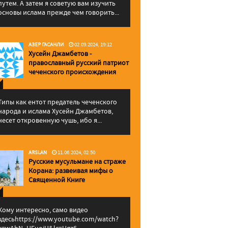
путем. А затем я советую вам изучить
основы ислама прежде чем говорить...
АЗЕР ГАСАНЛИ
02.09.2024, 19:12
Хусейн Джамбетов -
православный русский патриот
чеченского происхождения
Типы как ентот предатель чеченского
народа и ислама Хусейн Джамбетов,
несет откровенную чушь, ибо я...
ARSLAN
11.06.2024, 02:50
Русские мусульмане на страже
Корана: pазвеивая мифы о
Священной Книге
Кому интересно, само видео
здесьhttps://www.youtube.com/watch?