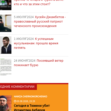
кто и что за этим стоит?
5 ИЮЛЯ'2024
Хусейн Джамбетов -
православный русский патриот
чеченского происхождения
1 ИЮЛЯ'2024
К успешным
мусульманам: прошло время
петлять
24 ИЮНЯ'2024
Посеявший ветер
пожинает бурю
ЕДНИЕ КОММЕНТАРИИ
HAMZA CHERNOMORCHENKO
03.06.2026, 23:29
Сегодня в Тюмени убит
Исомитдин Акбаров