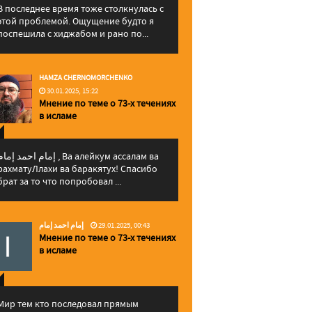
В последнее время тоже столкнулась с
этой проблемой. Ощущение будто я
поспешила с хиджабом и рано по...
HAMZA CHERNOMORCHENKO
30.01.2025, 15:22
Мнение по теме о 73-х течениях
в исламе
إمام احمد إما , Ва алейкум ассалам ва
рахматуЛлахи ва баракятух! Спасибо
брат за то что попробовал ...
إمام احمد إمام
29.01.2025, 00:43
Мнение по теме о 73-х течениях
в исламе
Мир тем кто последовал прямым