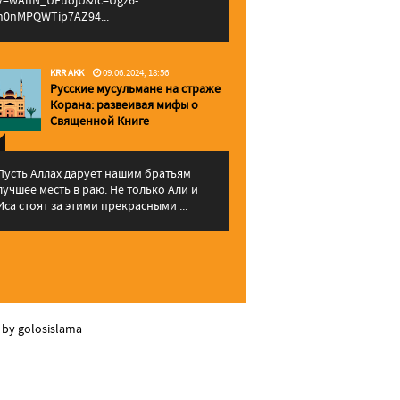
v=wAhN_UEuojU&lc=Ugz6-
h0nMPQWTip7AZ94...
KRR AKK
09.06.2024, 18:56
Русские мусульмане на страже
Корана: pазвеивая мифы о
Священной Книге
Пусть Аллах дарует нашим братьям
лучшее месть в раю. Не только Али и
Иса стоят за этими прекрасными ...
 by golosislama