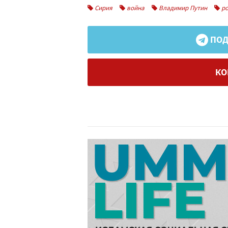
Сирия
война
Владимир Путин
ро
ПОД
КО