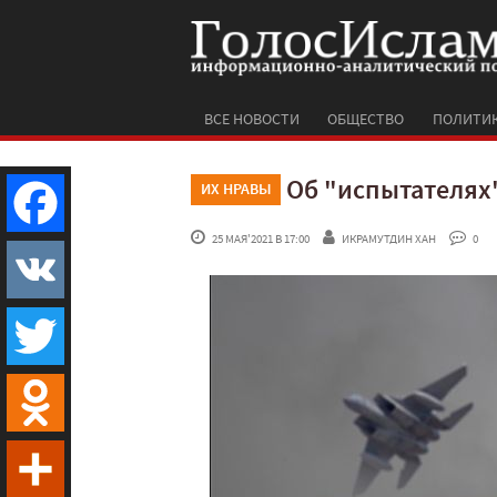
ВСЕ НОВОСТИ
ОБЩЕСТВО
ПОЛИТИ
Об "испытателях
ИХ НРАВЫ
 25 МАЯ'2021 В 17:00
ИКРАМУТДИН ХАН
 0
Facebook
VK
Twitter
Odnoklassniki