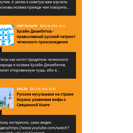
путем. А затем я советую вам изучить
основы ислама прежде чем говорить...
АЗЕР ГАСАНЛИ
02.09.2024, 19:12
Хусейн Джамбетов -
православный русский патриот
чеченского происхождения
Типы как ентот предатель чеченского
народа и ислама Хусейн Джамбетов,
несет откровенную чушь, ибо я...
ARSLAN
11.06.2024, 02:50
Русские мусульмане на страже
Корана: pазвеивая мифы о
Священной Книге
Кому интересно, само видео
здесьhttps://www.youtube.com/watch?