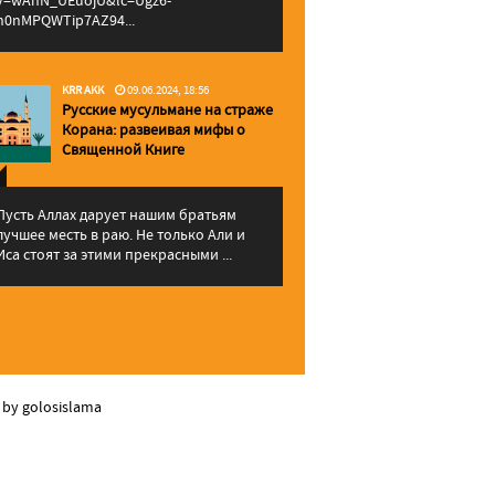
v=wAhN_UEuojU&lc=Ugz6-
h0nMPQWTip7AZ94...
KRR AKK
09.06.2024, 18:56
Русские мусульмане на страже
Корана: pазвеивая мифы о
Священной Книге
Пусть Аллах дарует нашим братьям
лучшее месть в раю. Не только Али и
Иса стоят за этими прекрасными ...
 by golosislama