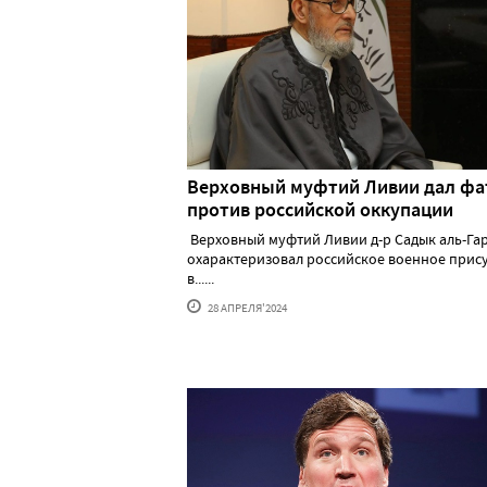
Верховный муфтий Ливии дал фа
против российской оккупации
Верховный муфтий Ливии д-р Садык аль-Га
охарактеризовал российское военное прис
в......
28 АПРЕЛЯ'2024