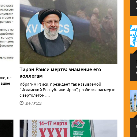
Тиран Раиси мертв: знамение его
коллегам
же, не
давшее
Ибрагим Раиси, президент так называемой
"Исламской Республики Иран", разбился насмерть
с вертолетом......
20 МАЯ'2024