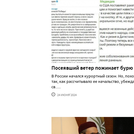
Посеявший ветер пожинает бурю
В России начался курортный сезон. Но, похо
так, как рассчитывало ее начальство, убеж
св......
24 ИЮНЯ'2024