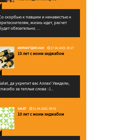
Со скорбью к павшим и ненавестью к
притеснителям, жизнь идет, расчет
будет обязательно. ...
ИКРАМУТДИН ХАН
17.04.2025, 00:27
10 лет с моим хиджабом
Salat, да укрепит вас Аллаx! Увидели,
спасибо за теплые слова :-)...
SALAT
11.04.2025, 09:02
10 лет с моим хиджабом