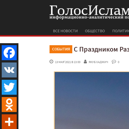
ВСЕ НОВОСТИ
ОБЩЕСТВО
ПОЛИТИ
С Праздником Ра
СОБЫТИЯ
 13 МАЯ'2021 В 13:00
ЯКУБ ХАДЖИЧ
 0
Facebook
VK
Twitter
Odnoklassniki