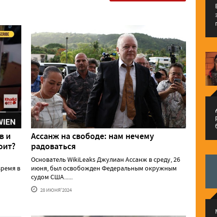
م
в и
Ассанж на свободе: нам нечему
оит?
радоваться
Основатель WikiLeaks Джулиан Ассанж в среду, 26
ремя в
июня, был освобожден Федеральным окружным
судом США......
28 ИЮНЯ'2024