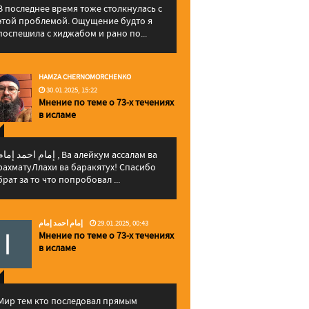
В последнее время тоже столкнулась с
этой проблемой. Ощущение будто я
поспешила с хиджабом и рано по...
HAMZA CHERNOMORCHENKO
30.01.2025, 15:22
Мнение по теме о 73-х течениях
в исламе
إمام احمد إما , Ва алейкум ассалам ва
рахматуЛлахи ва баракятух! Спасибо
брат за то что попробовал ...
إمام احمد إمام
29.01.2025, 00:43
Мнение по теме о 73-х течениях
в исламе
Мир тем кто последовал прямым