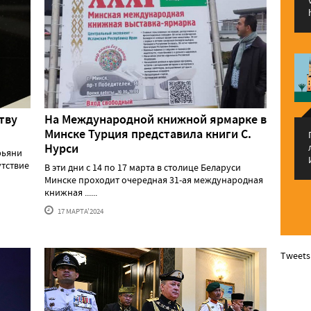
тву
На Международной книжной ярмарке в
Минске Турция представила книги С.
Нурси
рьяни
утствие
В эти дни с 14 по 17 марта в столице Беларуси
Минске проходит очередная 31-ая международная
книжная ......
17 МАРТА'2024
Tweets