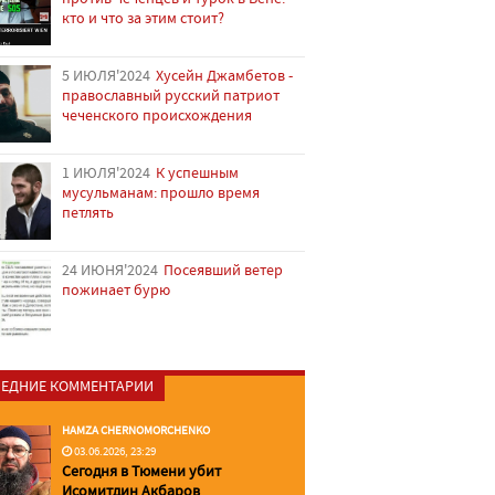
кто и что за этим стоит?
5 ИЮЛЯ'2024
Хусейн Джамбетов -
православный русский патриот
чеченского происхождения
1 ИЮЛЯ'2024
К успешным
мусульманам: прошло время
петлять
24 ИЮНЯ'2024
Посеявший ветер
пожинает бурю
ЕДНИЕ КОММЕНТАРИИ
HAMZA CHERNOMORCHENKO
03.06.2026, 23:29
Сегодня в Тюмени убит
Исомитдин Акбаров