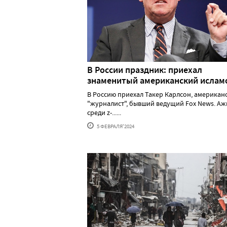
В России праздник: приехал
знаменитый американский исла
В Россию приехал Такер Карлсон, американ
"журналист", бывший ведущий Fox News. А
среди z-......
5 ФЕВРАЛЯ'2024