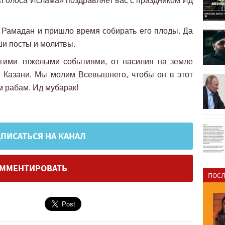
 «Голоса Ислама» поздравляет вас с праздником Ид
 Рамадан и пришло время собирать его плоды. Да
аши посты и молитвы.
огими тяжелыми событиями, от насилия на земле
 Казани. Мы молим Всевышнего, чтобы он в этот
м рабам. Ид мубарак!
ПИСАТЬСЯ НА КАНАЛ
ММЕНТИРОВАТЬ
ПОСЛ