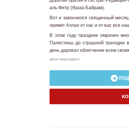
Дорогие братья и сестры! Редакция
аль-Фитр (Ураза-Байрам).
Вот и закончился священный месяц
примет Аллах от нас и от вас все н
В этом году праздник омрачен мн
Палестины до страшной трагедии в
день даровал облегчение всем свои
АВТОР: ЯКУБ ХАДЖИЧ
ПОД
КО