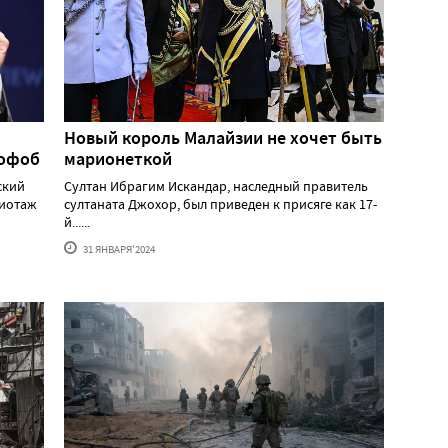
Новый король Малайзии не хочет быть
мофоб
марионеткой
ский
Султан Ибрагим Искандар, наследный правитель
жиотаж
султаната Джохор, был приведен к присяге как 17-
й......
31 ЯНВАРЯ'2024