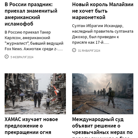
В России праздник:
Новый король Малайзии
приехал знаменитый
не хочет быть
американский
марионеткой
исламофоб
Султан Ибрагим Искандар,
наследный правитель султаната
В Россию приехал Такер
Джохор, был приведен к
Карлсон, американский
присяге как 17-й......
"журналист", бывший ведущий
Fox News. Ажиотаж среди z-......
31 ЯНВАРЯ'2024
5 ФЕВРАЛЯ'2024
ХАМАС изучает новое
Международный суд
предложение о
объявит решение о
прекращении огня
чрезвычайных мерах по