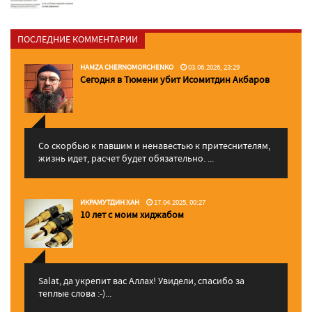
ПОСЛЕДНИЕ КОММЕНТАРИИ
HAMZA CHERNOMORCHENKO
03.06.2026, 23:29
Сегодня в Тюмени убит Исомитдин Акбаров
Со скорбью к павшим и ненавестью к притеснителям,
жизнь идет, расчет будет обязательно. ...
ИКРАМУТДИН ХАН
17.04.2025, 00:27
10 лет с моим хиджабом
Salat, да укрепит вас Аллаx! Увидели, спасибо за
теплые слова :-)...