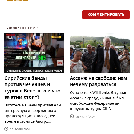
КОММЕНТИРОВАТЬ
Также по теме
Сирийские банды
Ассанж на свободе: нам
против чеченцев и
нечему радоваться
турок в Вене: кто и что
Основатель WikiLeaks Джулиан
за этим стоит?
Ассанж в среду, 26 июня, был
освобожден Федеральным
Читатель из Вены прислал нам
окружным судом США......
интересную информацию о
происходящих в последнее
28 ИЮНЯ'2024
время в столице Австр......
12 ИЮЛЯ'2024