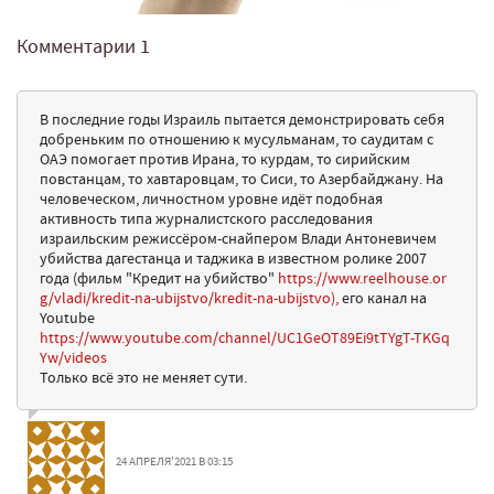
Комментарии
1
В последние годы Израиль пытается демонстрировать себя
добреньким по отношению к мусульманам, то саудитам с
ОАЭ помогает против Ирана, то курдам, то сирийским
повстанцам, то хавтаровцам, то Сиси, то Азербайджану. На
человеческом, личностном уровне идёт подобная
активность типа журналистского расследования
израильским режиссёром-снайпером Влади Антоневичем
убийства дагестанца и таджика в известном ролике 2007
года (фильм "Кредит на убийство"
https://www.reelhouse.or
g/vladi/kredit-na-ubijstvo/kredit-na-ubijstvo),
его канал на
Youtube
https://www.youtube.com/channel/UC1GeOT89Ei9tTYgT-TKGq
Yw/videos
Только всё это не меняет сути.
24 АПРЕЛЯ'2021 В 03:15