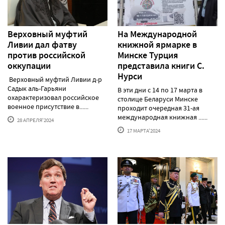
Верховный муфтий
На Международной
Ливии дал фатву
книжной ярмарке в
против российской
Минске Турция
оккупации
представила книги С.
Нурси
Верховный муфтий Ливии д-р
Садык аль-Гарьяни
В эти дни с 14 по 17 марта в
охарактеризовал российское
столице Беларуси Минске
военное присутствие в......
проходит очередная 31-ая
международная книжная ......
28 АПРЕЛЯ'2024
17 МАРТА'2024