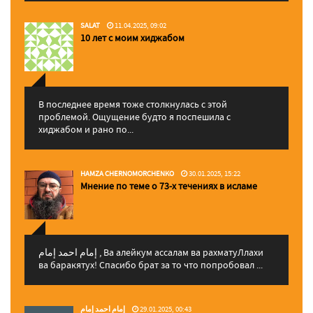
SALAT
11.04.2025, 09:02
10 лет с моим хиджабом
В последнее время тоже столкнулась с этой
проблемой. Ощущение будто я поспешила с
хиджабом и рано по...
HAMZA CHERNOMORCHENKO
30.01.2025, 15:22
Мнение по теме о 73-х течениях в исламе
إمام احمد إمام , Ва алейкум ассалам ва рахматуЛлахи
ва баракятух! Спасибо брат за то что попробовал ...
إمام احمد إمام
29.01.2025, 00:43