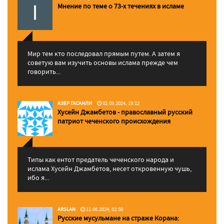
Мнение по теме о 73-х течениях в исламе
Мир тем кто последовал прямым путем. А затем я
советую вам изучить основы ислама прежде чем
говорить...
АЗЕР ГАСАНЛИ
02.09.2024, 19:12
Хусейн Джамбетов - православный русский
патриот чеченского происхождения
Типы как ентот предатель чеченского народа и
ислама Хусейн Джамбетов, несет откровенную чушь,
ибо я...
ARSLAN
11.06.2024, 02:50
Русские мусульмане на страже Корана: