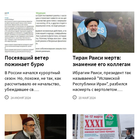
Посеявший ветер
Тиран Раиси мертв:
пожинает бурю
знамение его коллегам
В России начался курортный
Ибрагим Раиси, президент так
сезон. Но, похоже, не так, как
называемой "Исламской
рассчитывало ее начальство,
Республики Иран", разбился
убеждавшее св......
насмерть с вертолетом......
24 ИЮНЯ'2024
20 МАЯ'2024