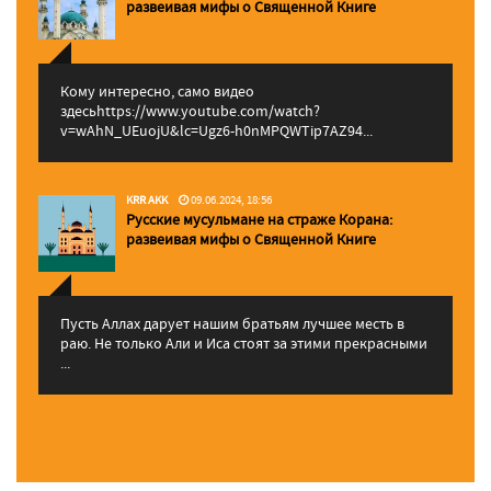
pазвеивая мифы о Священной Книге
Кому интересно, само видео
здесьhttps://www.youtube.com/watch?
v=wAhN_UEuojU&lc=Ugz6-h0nMPQWTip7AZ94...
KRR AKK
09.06.2024, 18:56
Русские мусульмане на страже Корана:
pазвеивая мифы о Священной Книге
Пусть Аллах дарует нашим братьям лучшее месть в
раю. Не только Али и Иса стоят за этими прекрасными
...