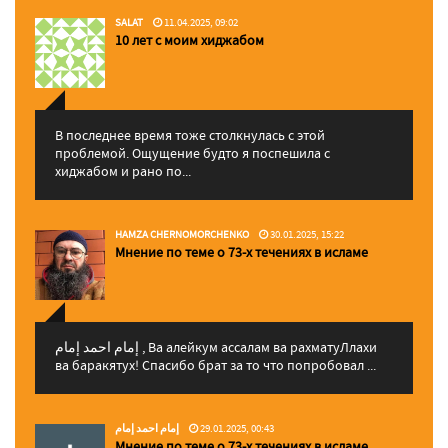
SALAT
11.04.2025, 09:02
10 лет с моим хиджабом
В последнее время тоже столкнулась с этой
проблемой. Ощущение будто я поспешила с
хиджабом и рано по...
HAMZA CHERNOMORCHENKO
30.01.2025, 15:22
Мнение по теме о 73-х течениях в исламе
إمام احمد إمام , Ва алейкум ассалам ва рахматуЛлахи
ва баракятух! Спасибо брат за то что попробовал ...
إمام احمد إمام
29.01.2025, 00:43
Мнение по теме о 73-х течениях в исламе