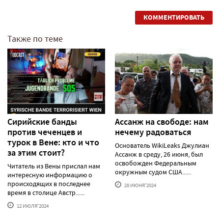
КОММЕНТИРОВАТЬ
Также по теме
Сирийские банды
Ассанж на свободе: нам
против чеченцев и
нечему радоваться
турок в Вене: кто и что
Основатель WikiLeaks Джулиан
за этим стоит?
Ассанж в среду, 26 июня, был
освобожден Федеральным
Читатель из Вены прислал нам
окружным судом США......
интересную информацию о
происходящих в последнее
28 ИЮНЯ'2024
время в столице Австр......
12 ИЮЛЯ'2024