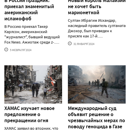
В России праздник:
Новый король Малайзии
приехал знаменитый
не хочет быть
американский
марионеткой
исламофоб
Султан Ибрагим Искандар,
наследный правитель султаната
В Россию приехал Такер
Джохор, был приведен к
Карлсон, американский
присяге как 17-й......
"журналист", бывший ведущий
Fox News. Ажиотаж среди z-......
31 ЯНВАРЯ'2024
5 ФЕВРАЛЯ'2024
ХАМАС изучает новое
Международный суд
предложение о
объявит решение о
прекращении огня
чрезвычайных мерах по
поводу геноцида в Газе
ХАМАС заявил во вторник, что