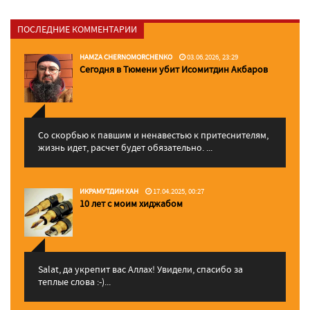
ПОСЛЕДНИЕ КОММЕНТАРИИ
HAMZA CHERNOMORCHENKO
03.06.2026, 23:29
Сегодня в Тюмени убит Исомитдин Акбаров
Со скорбью к павшим и ненавестью к притеснителям,
жизнь идет, расчет будет обязательно. ...
ИКРАМУТДИН ХАН
17.04.2025, 00:27
10 лет с моим хиджабом
Salat, да укрепит вас Аллаx! Увидели, спасибо за
теплые слова :-)...