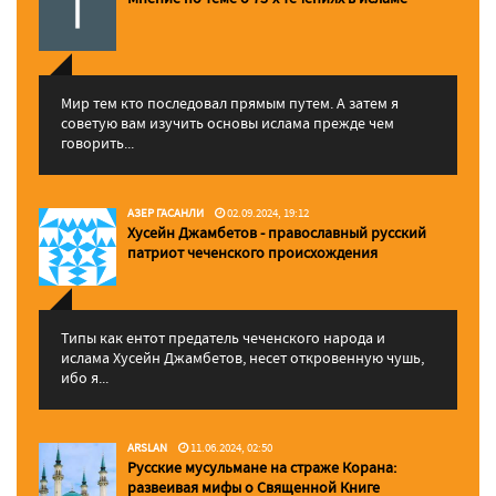
Мир тем кто последовал прямым путем. А затем я
советую вам изучить основы ислама прежде чем
говорить...
АЗЕР ГАСАНЛИ
02.09.2024, 19:12
Хусейн Джамбетов - православный русский
патриот чеченского происхождения
Типы как ентот предатель чеченского народа и
ислама Хусейн Джамбетов, несет откровенную чушь,
ибо я...
ARSLAN
11.06.2024, 02:50
Русские мусульмане на страже Корана:
pазвеивая мифы о Священной Книге