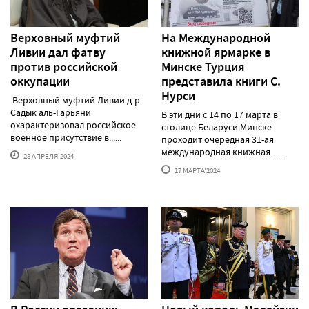
Верховный муфтий
На Международной
Ливии дал фатву
книжной ярмарке в
против российской
Минске Турция
оккупации
представила книги С.
Нурси
Верховный муфтий Ливии д-р
Садык аль-Гарьяни
В эти дни с 14 по 17 марта в
охарактеризовал российское
столице Беларуси Минске
военное присутствие в......
проходит очередная 31-ая
международная книжная ......
28 АПРЕЛЯ'2024
17 МАРТА'2024