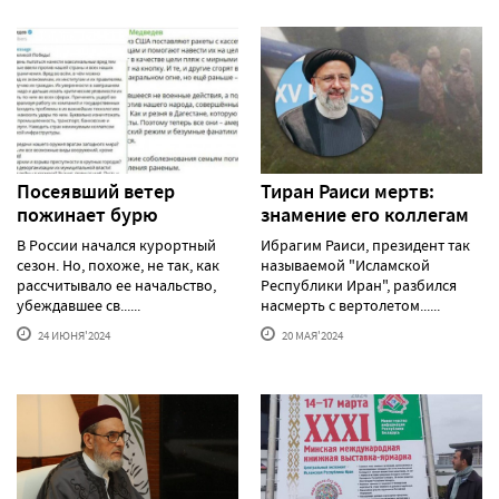
Посеявший ветер
Тиран Раиси мертв:
пожинает бурю
знамение его коллегам
В России начался курортный
Ибрагим Раиси, президент так
сезон. Но, похоже, не так, как
называемой "Исламской
рассчитывало ее начальство,
Республики Иран", разбился
убеждавшее св......
насмерть с вертолетом......
24 ИЮНЯ'2024
20 МАЯ'2024