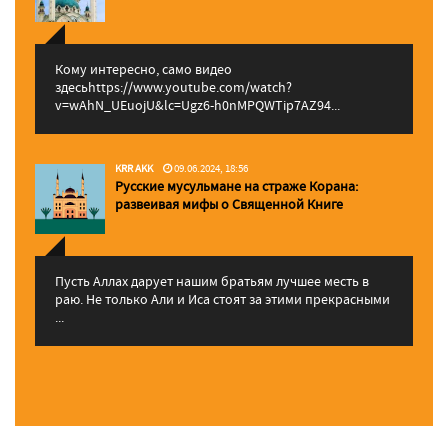
Кому интересно, само видео
здесьhttps://www.youtube.com/watch?
v=wAhN_UEuojU&lc=Ugz6-h0nMPQWTip7AZ94...
KRR AKK
09.06.2024, 18:56
Русские мусульмане на страже Корана:
pазвеивая мифы о Священной Книге
Пусть Аллах дарует нашим братьям лучшее месть в
раю. Не только Али и Иса стоят за этими прекрасными
...