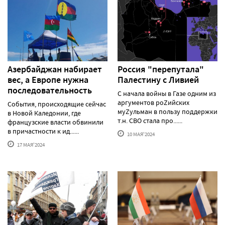
Азербайджан набирает
Россия "перепутала"
вес, а Европе нужна
Палестину с Ливией
последовательность
С начала войны в Газе одним из
аргументов роZийских
События, происходящие сейчас
муZульман в пользу поддержки
в Новой Каледонии, где
т.н. СВО стала про......
французские власти обвинили
в причастности к ид......
10 МАЯ'2024
17 МАЯ'2024