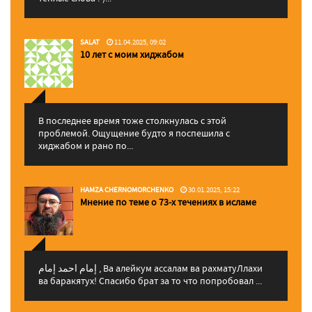
SALAT
11.04.2025, 09:02
10 лет с моим хиджабом
В последнее время тоже столкнулась с этой
проблемой. Ощущение будто я поспешила с
хиджабом и рано по...
HAMZA CHERNOMORCHENKO
30.01.2025, 15:22
Мнение по теме о 73-х течениях в исламе
إمام احمد إمام , Ва алейкум ассалам ва рахматуЛлахи
ва баракятух! Спасибо брат за то что попробовал ...