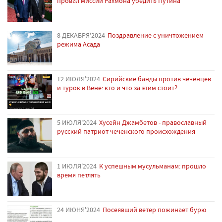
провал миссии Рахмона убедить Путина
8 ДЕКАБРЯ'2024
Поздравление с уничтожением
режима Асада
12 ИЮЛЯ'2024
Сирийские банды против чеченцев
и турок в Вене: кто и что за этим стоит?
5 ИЮЛЯ'2024
Хусейн Джамбетов - православный
русский патриот чеченского происхождения
1 ИЮЛЯ'2024
К успешным мусульманам: прошло
время петлять
24 ИЮНЯ'2024
Посеявший ветер пожинает бурю