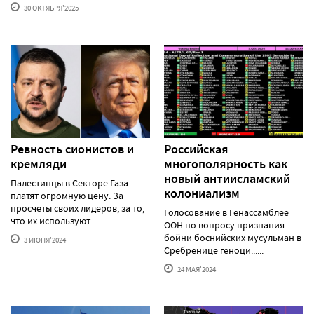
30 ОКТЯБРЯ'2025
Ревность сионистов и
Российская
кремляди
многополярность как
новый антиисламский
Палестинцы в Секторе Газа
колониализм
платят огромную цену. За
просчеты своих лидеров, за то,
Голосование в Генассамблее
что их используют......
ООН по вопросу признания
бойни боснийских мусульман в
3 ИЮНЯ'2024
Сребренице геноци......
24 МАЯ'2024