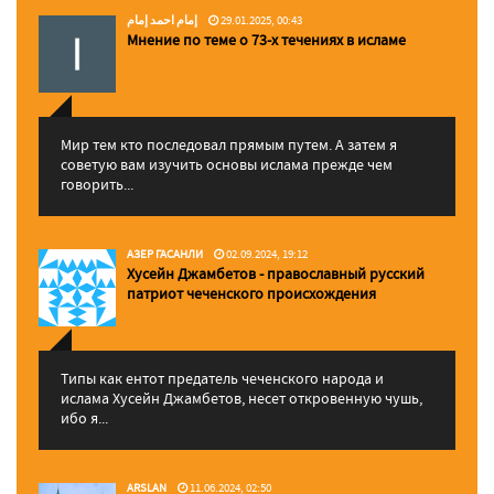
إمام احمد إمام
29.01.2025, 00:43
Мнение по теме о 73-х течениях в исламе
Мир тем кто последовал прямым путем. А затем я
советую вам изучить основы ислама прежде чем
говорить...
АЗЕР ГАСАНЛИ
02.09.2024, 19:12
Хусейн Джамбетов - православный русский
патриот чеченского происхождения
Типы как ентот предатель чеченского народа и
ислама Хусейн Джамбетов, несет откровенную чушь,
ибо я...
ARSLAN
11.06.2024, 02:50