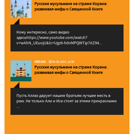
Русские мусульмане на страже Корана:
pазвеивая мифы о Священной Книге
Кому интересно, само видео
здесьhttps://www.youtube.com/watch?
v=wAhN_UEuojU&lc=Ugz6-h0nMPQWTip7AZ94...
KRR AKK
09.06.2024, 18:56
Русские мусульмане на страже Корана:
pазвеивая мифы о Священной Книге
Пусть Аллах дарует нашим братьям лучшее месть в
раю. Не только Али и Иса стоят за этими прекрасными
...