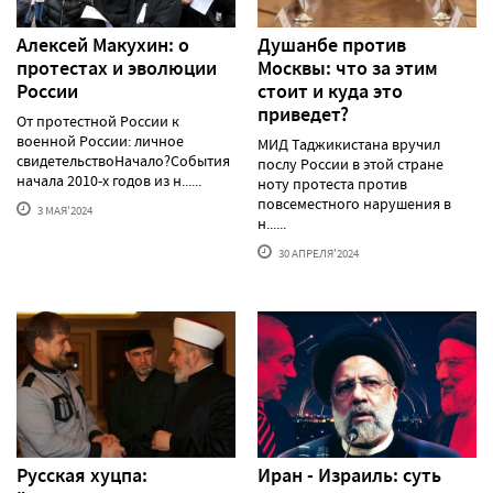
Алексей Макуxин: о
Душанбе против
протестаx и эволюции
Москвы: что за этим
России
стоит и куда это
приведет?
От протестной России к
военной России: личное
МИД Таджикистана вручил
свидетельствоНачало?События
послу России в этой стране
начала 2010-х годов из н......
ноту протеста против
повсеместного нарушения в
3 МАЯ'2024
н......
30 АПРЕЛЯ'2024
Русская хуцпа:
Иран - Израиль: суть