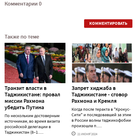
Комментарии
0
КОММЕНТИРОВАТЬ
Также по теме
Транзит власти в
Запрет хиджаба в
Таджикистане: провал
Таджикистане - сговор
миссии Рахмона
Рахмона и Кремля
убедить Путина
Когда после теракта в "Крокус-
Сити" и последовавшей за этим
По нескольким достоверным
в России волны таджикофобии
источникам, во время визита
произошла п......
российской делегации в
Таджикистан (8–1......
21 ИЮНЯ'2024