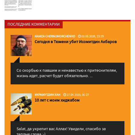
ПОСЛЕДНИЕ КОММЕНТАРИИ
HAMZA CHERNOMORCHENKO
03.06.2026, 23:29
Сегодня в Тюмени убит Исомитдин Акбаров
Со скорбью к павшим и ненавестью к притеснителям,
жизнь идет, расчет будет обязательно. ...
ИКРАМУТДИН ХАН
17.04.2025, 00:27
10 лет с моим хиджабом
Salat, да укрепит вас Аллаx! Увидели, спасибо за
теплые слова :-)...