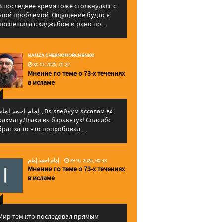
В последнее время тоже столкнулась с
этой проблемой. Ощущение будто я
поспешила с хиджабом и рано по...
HAMZA CHERNOMORCHENKO
30.01.2025, 15:22
Мнение по теме о 73-х течениях
в исламе
إمام احمد إما , Ва алейкум ассалам ва
рахматуЛлахи ва баракятух! Спасибо
брат за то что попробовал ...
إمام احمد إمام
29.01.2025, 00:43
Мнение по теме о 73-х течениях
в исламе
Мир тем кто последовал прямым