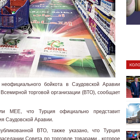
КОЛО
 неофициального бойкота в Саудовской Аравии
о Всемирной торговой организации (ВТО), сообщает
или MEE, что Турция официально представит
ия Саудовской Аравии.
убликованной ВТО, также указано, что Турция
 заседании Совета по торговле товарами , которое