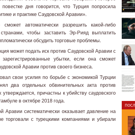
 повестке дня говорится, что Турция попросила
итике и практике Саудовской Аравии».
 сможет автоматически разрешить какой-либо
транами, чтобы заставить Эр-Рияд выплатить
ипломатически обсудить торговые проблемы.
рция может подать иск против Саудовской Аравии с
 зарегистрированные убытки, если она сможет
удовской Аравии против своего бизнеса.
овал свои усилия по борьбе с экономикой Турции
инял два отдельных обвинительных акта против
к утверждается, причастны к убийству саудовского
мбуле в октябре 2018 года.
ПОСЛ
ой Аравии систематически оказывает давление на
не торговали с турецкими компаниями и убирали