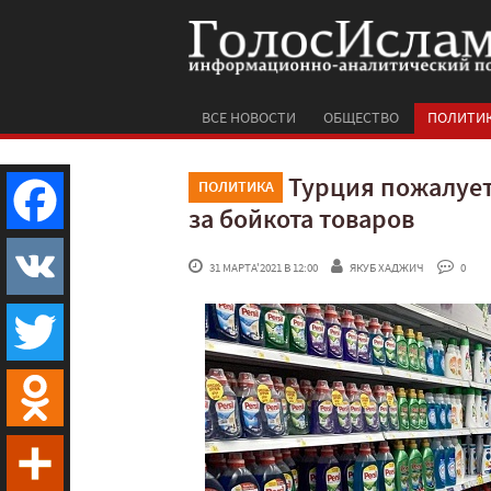
ВСЕ НОВОСТИ
ОБЩЕСТВО
ПОЛИТИ
Турция пожалует
ПОЛИТИКА
за бойкота товаров
Facebook
 31 МАРТА'2021 В 12:00
ЯКУБ ХАДЖИЧ
 0
VK
Twitter
Odnoklassniki