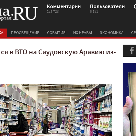
Комментарии
Пользователи
125 728
6 191
КА
ПРОСВЕЩЕНИЕ
СОБЫТИЯ
ИХ НРАВЫ
ЭКОНОМИКА
СР
ся в ВТО на Саудовскую Аравию из-