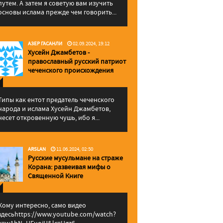
путем. А затем я советую вам изучить
основы ислама прежде чем говорить...
АЗЕР ГАСАНЛИ
02.09.2024, 19:12
Хусейн Джамбетов -
православный русский патриот
чеченского происхождения
Типы как ентот предатель чеченского
народа и ислама Хусейн Джамбетов,
несет откровенную чушь, ибо я...
ARSLAN
11.06.2024, 02:50
Русские мусульмане на страже
Корана: pазвеивая мифы о
Священной Книге
Кому интересно, само видео
здесьhttps://www.youtube.com/watch?