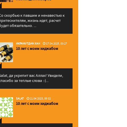
Со скорбью к павшим и ненавестью к
притеснителям, жизнь идет, расчет
будет обязательно. ...
ИКРАМУТДИН ХАН
17.04.2025, 00:27
10 лет с моим хиджабом
Salat, да укрепит вас Аллаx! Увидели,
спасибо за теплые слова :-)...
SALAT
11.04.2025, 09:02
10 лет с моим хиджабом