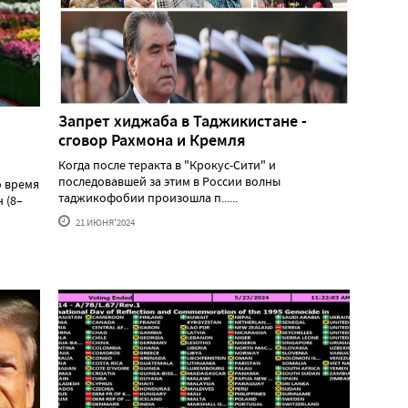
Запрет хиджаба в Таджикистане -
сговор Рахмона и Кремля
Когда после теракта в "Крокус-Сити" и
последовавшей за этим в России волны
о время
таджикофобии произошла п......
 (8–
21 ИЮНЯ'2024