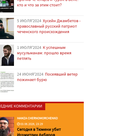
кто и что за этим стоит?
5 ИЮЛЯ'2024
Хусейн Джамбетов -
православный русский патриот
чеченского происхождения
1 ИЮЛЯ'2024
К успешным
мусульманам: прошло время
петлять
24 ИЮНЯ'2024
Посеявший ветер
пожинает бурю
ЕДНИЕ КОММЕНТАРИИ
HAMZA CHERNOMORCHENKO
03.06.2026, 23:29
Сегодня в Тюмени убит
Исомитдин Акбаров