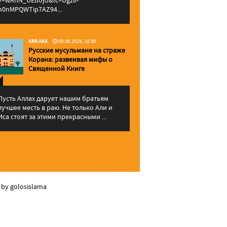
v=wAhN_UEuojU&lc=Ugz6-
h0nMPQWTip7AZ94...
KRR AKK
09.06.2024, 18:56
Русские мусульмане на страже
Корана: pазвеивая мифы о
Священной Книге
Пусть Аллах дарует нашим братьям
лучшее месть в раю. Не только Али и
Иса стоят за этими прекрасными ...
 by golosislama