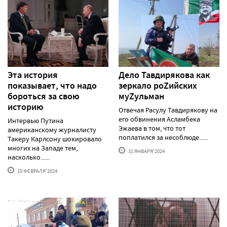
Эта история
Дело Тавдирякова как
показывает, что надо
зеркало роZийских
бороться за свою
муZульман
историю
Отвечая Расулу Тавдирякову на
его обвинения Асламбека
Интервью Путина
Эжаева в том, что тот
американскому журналисту
поплатился за несоблюде......
Такеру Карлсону шокировало
многих на Западе тем,
31 ЯНВАРЯ'2024
насколько......
10 ФЕВРАЛЯ'2024