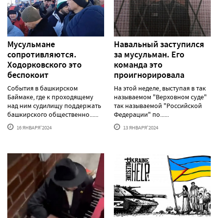
Мусульмане
Навальный заступился
сопротивляются.
за мусульман. Его
Ходорковского это
команда это
беспокоит
проигнорировала
События в башкирском
На этой неделе, выступая в так
Баймаке, где к проходящему
называемом "Верховном суде"
над ним судилищу поддержать
так называемой "Российской
башкирского общественно......
Федерации" по......
16 ЯНВАРЯ'2024
13 ЯНВАРЯ'2024