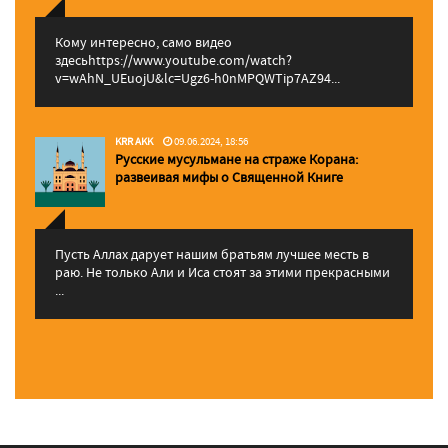
Кому интересно, само видео
здесьhttps://www.youtube.com/watch?
v=wAhN_UEuojU&lc=Ugz6-h0nMPQWTip7AZ94...
KRR AKK
09.06.2024, 18:56
Русские мусульмане на страже Корана:
pазвеивая мифы о Священной Книге
Пусть Аллах дарует нашим братьям лучшее месть в
раю. Не только Али и Иса стоят за этими прекрасными
...