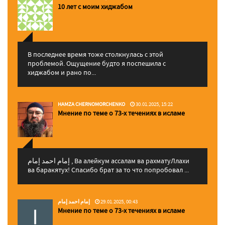
10 лет с моим хиджабом
В последнее время тоже столкнулась с этой
проблемой. Ощущение будто я поспешила с
хиджабом и рано по...
HAMZA CHERNOMORCHENKO
30.01.2025, 15:22
Мнение по теме о 73-х течениях в исламе
إمام احمد إمام , Ва алейкум ассалам ва рахматуЛлахи
ва баракятух! Спасибо брат за то что попробовал ...
إمام احمد إمام
29.01.2025, 00:43
Мнение по теме о 73-х течениях в исламе