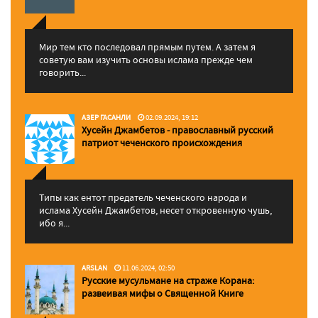
Мир тем кто последовал прямым путем. А затем я
советую вам изучить основы ислама прежде чем
говорить...
АЗЕР ГАСАНЛИ
02.09.2024, 19:12
Хусейн Джамбетов - православный русский
патриот чеченского происхождения
Типы как ентот предатель чеченского народа и
ислама Хусейн Джамбетов, несет откровенную чушь,
ибо я...
ARSLAN
11.06.2024, 02:50
Русские мусульмане на страже Корана:
pазвеивая мифы о Священной Книге