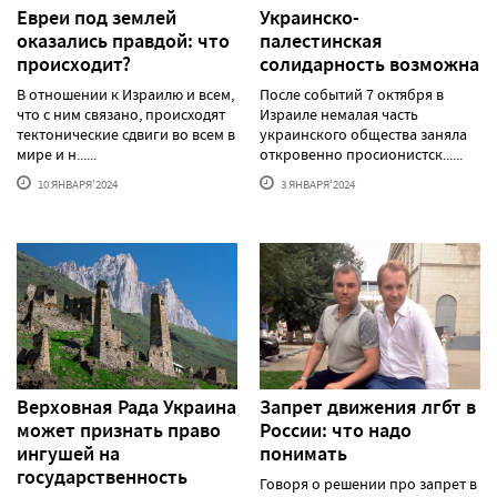
Евреи под землей
Украинско-
оказались правдой: что
палестинская
происходит?
солидарность возможна
В отношении к Израилю и всем,
После событий 7 октября в
что с ним связано, происходят
Израиле немалая часть
тектонические сдвиги во всем в
украинского общества заняла
мире и н......
откровенно просионистск......
10 ЯНВАРЯ'2024
3 ЯНВАРЯ'2024
Верховная Рада Украина
Запрет движения лгбт в
может признать право
России: что надо
ингушей на
понимать
государственность
Говоря о решении про запрет в