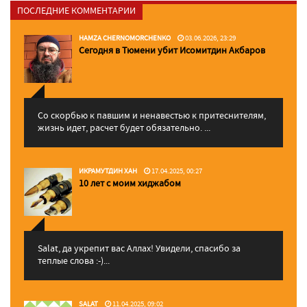
ПОСЛЕДНИЕ КОММЕНТАРИИ
HAMZA CHERNOMORCHENKO
03.06.2026, 23:29
Сегодня в Тюмени убит Исомитдин Акбаров
Со скорбью к павшим и ненавестью к притеснителям,
жизнь идет, расчет будет обязательно. ...
ИКРАМУТДИН ХАН
17.04.2025, 00:27
10 лет с моим хиджабом
Salat, да укрепит вас Аллаx! Увидели, спасибо за
теплые слова :-)...
SALAT
11.04.2025, 09:02