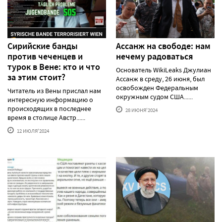
Сирийские банды
Ассанж на свободе: нам
против чеченцев и
нечему радоваться
турок в Вене: кто и что
Основатель WikiLeaks Джулиан
за этим стоит?
Ассанж в среду, 26 июня, был
освобожден Федеральным
Читатель из Вены прислал нам
окружным судом США......
интересную информацию о
происходящих в последнее
28 ИЮНЯ'2024
время в столице Австр......
12 ИЮЛЯ'2024