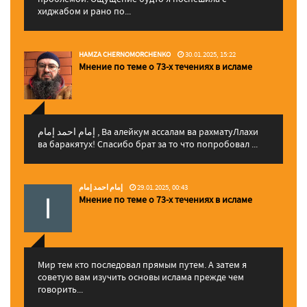
хиджабом и рано по...
HAMZA CHERNOMORCHENKO
30.01.2025, 15:22
Мнение по теме о 73-х течениях в исламе
إمام احمد إمام , Ва алейкум ассалам ва рахматуЛлахи
ва баракятух! Спасибо брат за то что попробовал ...
إمام احمد إمام
29.01.2025, 00:43
Мнение по теме о 73-х течениях в исламе
Мир тем кто последовал прямым путем. А затем я
советую вам изучить основы ислама прежде чем
говорить...