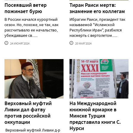
Посеявший ветер
Тиран Раиси мертв:
пожинает бурю
знамение его коллегам
В России начался курортный
Ибрагим Раиси, президент так
сезон. Но, похоже, не так, как
называемой "Исламской
рассчитывало ее начальство,
Республики Иран", разбился
убеждавшее св......
насмерть с вертолетом......
24 ИЮНЯ'2024
20 МАЯ'2024
Верховный муфтий
На Международной
Ливии дал фатву
книжной ярмарке в
против российской
Минске Турция
оккупации
представила книги С.
Нурси
Верховный муфтий Ливии д-р