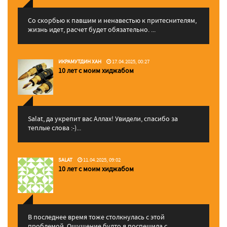
Со скорбью к павшим и ненавестью к притеснителям,
жизнь идет, расчет будет обязательно. ...
ИКРАМУТДИН ХАН
17.04.2025, 00:27
10 лет с моим хиджабом
Salat, да укрепит вас Аллаx! Увидели, спасибо за
теплые слова :-)...
SALAT
11.04.2025, 09:02
10 лет с моим хиджабом
В последнее время тоже столкнулась с этой
проблемой. Ощущение будто я поспешила с