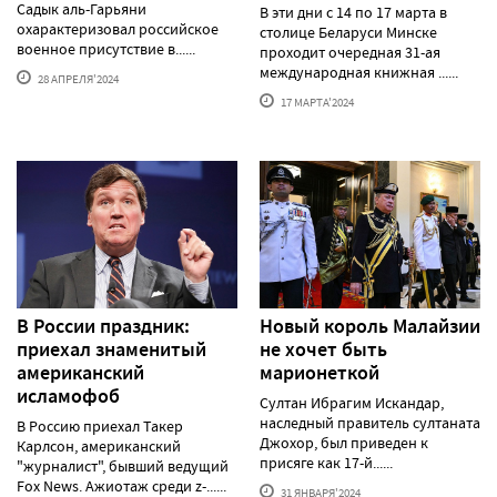
Садык аль-Гарьяни
В эти дни с 14 по 17 марта в
охарактеризовал российское
столице Беларуси Минске
военное присутствие в......
проходит очередная 31-ая
международная книжная ......
28 АПРЕЛЯ'2024
17 МАРТА'2024
В России праздник:
Новый король Малайзии
приехал знаменитый
не хочет быть
американский
марионеткой
исламофоб
Султан Ибрагим Искандар,
наследный правитель султаната
В Россию приехал Такер
Джохор, был приведен к
Карлсон, американский
присяге как 17-й......
"журналист", бывший ведущий
Fox News. Ажиотаж среди z-......
31 ЯНВАРЯ'2024