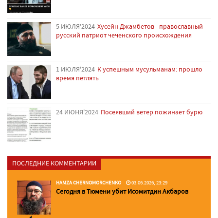
5 ИЮЛЯ'2024
Хусейн Джамбетов - православный
русский патриот чеченского происхождения
1 ИЮЛЯ'2024
К успешным мусульманам: прошло
время петлять
24 ИЮНЯ'2024
Посеявший ветер пожинает бурю
ПОСЛЕДНИЕ КОММЕНТАРИИ
HAMZA CHERNOMORCHENKO
03.06.2026, 23:29
Сегодня в Тюмени убит Исомитдин Акбаров