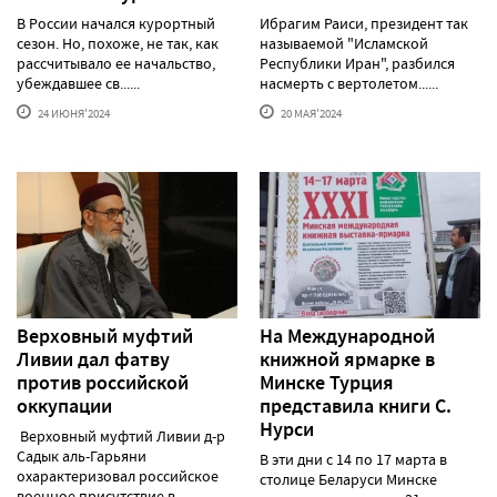
В России начался курортный
Ибрагим Раиси, президент так
сезон. Но, похоже, не так, как
называемой "Исламской
рассчитывало ее начальство,
Республики Иран", разбился
убеждавшее св......
насмерть с вертолетом......
24 ИЮНЯ'2024
20 МАЯ'2024
Верховный муфтий
На Международной
Ливии дал фатву
книжной ярмарке в
против российской
Минске Турция
оккупации
представила книги С.
Нурси
Верховный муфтий Ливии д-р
Садык аль-Гарьяни
В эти дни с 14 по 17 марта в
охарактеризовал российское
столице Беларуси Минске
военное присутствие в......