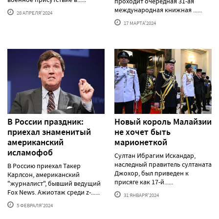
проходит очередная 31-ая
международная книжная ......
28 АПРЕЛЯ'2024
17 МАРТА'2024
В России праздник:
Новый король Малайзии
приехал знаменитый
не хочет быть
американский
марионеткой
исламофоб
Султан Ибрагим Искандар,
наследный правитель султаната
В Россию приехал Такер
Джохор, был приведен к
Карлсон, американский
присяге как 17-й......
"журналист", бывший ведущий
Fox News. Ажиотаж среди z-......
31 ЯНВАРЯ'2024
5 ФЕВРАЛЯ'2024