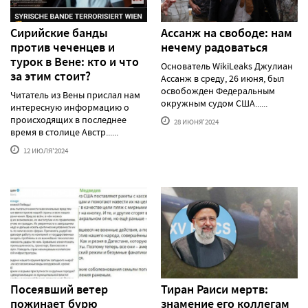
Сирийские банды
Ассанж на свободе: нам
против чеченцев и
нечему радоваться
турок в Вене: кто и что
Основатель WikiLeaks Джулиан
за этим стоит?
Ассанж в среду, 26 июня, был
освобожден Федеральным
Читатель из Вены прислал нам
окружным судом США......
интересную информацию о
происходящих в последнее
28 ИЮНЯ'2024
время в столице Австр......
12 ИЮЛЯ'2024
Посеявший ветер
Тиран Раиси мертв:
пожинает бурю
знамение его коллегам