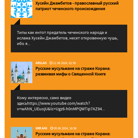
Хусейн Джамбетов - православный русский
патриот чеченского происхождения
Типы как ентот предатель чеченского народа и
ислама Хусейн Джамбетов, несет откровенную чушь,
ибо я...
ARSLAN
11.06.2024, 02:50
Русские мусульмане на страже Корана:
pазвеивая мифы о Священной Книге
Кому интересно, само видео
здесьhttps://www.youtube.com/watch?
v=wAhN_UEuojU&lc=Ugz6-h0nMPQWTip7AZ94...
KRR AKK
09.06.2024, 18:56
Русские мусульмане на страже Корана: