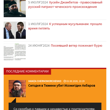
5 ИЮЛЯ'2024
Хусейн Джамбетов - православный
русский патриот чеченского происхождения
1 ИЮЛЯ'2024
К успешным мусульманам: прошло
время петлять
24 ИЮНЯ'2024
Посеявший ветер пожинает бурю
ПОСЛЕДНИЕ КОММЕНТАРИИ
HAMZA CHERNOMORCHENKO
03.06.2026, 23:29
Сегодня в Тюмени убит Исомитдин Акбаров
Со скорбью к павшим и ненавестью к притеснителям,