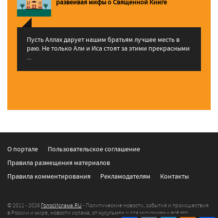
pазвеивая мифы о Священной Книге
Пусть Аллах дарует нашим братьям лучшее месть в
раю. Не только Али и Иса стоят за этими прекрасными
...
О портале
Пользовательское соглашение
Правила размещения материалов
Правила комментирования
Рекламодателям
Контакты
© 2011 - 2026
ГолосИслама.RU
- Политические новости, события и происшествия
в России и мире, новости ислама, от мусульман и для мусульман – всё это