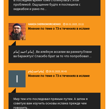
В последнее время тоже столкнулась с этой
проблемой. Ощущение будто я поспешила с
хиджабом и рано по...
HAMZA CHERNOMORCHENKO
30.01.2025, 15:22
Мнение по теме о 73-х течениях в исламе
إمام احمد إمام , Ва алейкум ассалам ва рахматуЛлахи
ва баракятух! Спасибо брат за то что попробовал ...
إمام احمد إمام
29.01.2025, 00:43
Мнение по теме о 73-х течениях в исламе
Мир тем кто последовал прямым путем. А затем я
советую вам изучить основы ислама прежде чем
говорить...