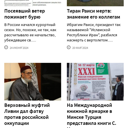
Посеявший ветер
Тиран Раиси мертв:
пожинает бурю
знамение его коллегам
В России начался курортный
Ибрагим Раиси, президент так
сезон. Но, похоже, не так, как
называемой "Исламской
рассчитывало ее начальство,
Республики Иран", разбился
убеждавшее св......
насмерть с вертолетом......
24 ИЮНЯ'2024
20 МАЯ'2024
Верховный муфтий
На Международной
Ливии дал фатву
книжной ярмарке в
против российской
Минске Турция
оккупации
представила книги С.