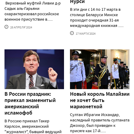
Нурси
Верховный муфтий Ливии д-р
Садык аль-Гарьяни
В эти дни с 14 по 17 марта в
охарактеризовал российское
столице Беларуси Минске
военное присутствие в......
проходит очередная 31-ая
международная книжная ......
28 АПРЕЛЯ'2024
17 МАРТА'2024
В России праздник:
Новый король Малайзии
приехал знаменитый
не хочет быть
американский
марионеткой
исламофоб
Султан Ибрагим Искандар,
наследный правитель султаната
В Россию приехал Такер
Джохор, был приведен к
Карлсон, американский
присяге как 17-й......
"журналист", бывший ведущий