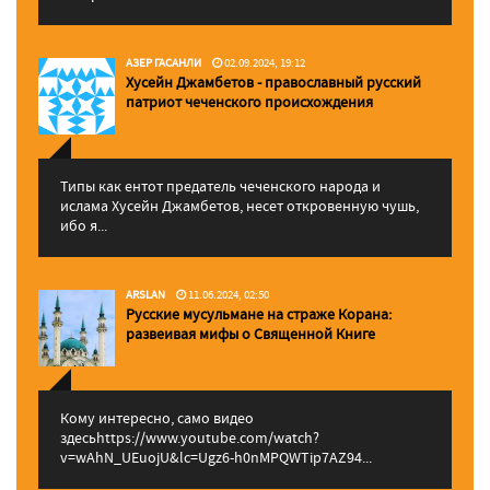
АЗЕР ГАСАНЛИ
02.09.2024, 19:12
Хусейн Джамбетов - православный русский
патриот чеченского происхождения
Типы как ентот предатель чеченского народа и
ислама Хусейн Джамбетов, несет откровенную чушь,
ибо я...
ARSLAN
11.06.2024, 02:50
Русские мусульмане на страже Корана:
pазвеивая мифы о Священной Книге
Кому интересно, само видео
здесьhttps://www.youtube.com/watch?
v=wAhN_UEuojU&lc=Ugz6-h0nMPQWTip7AZ94...