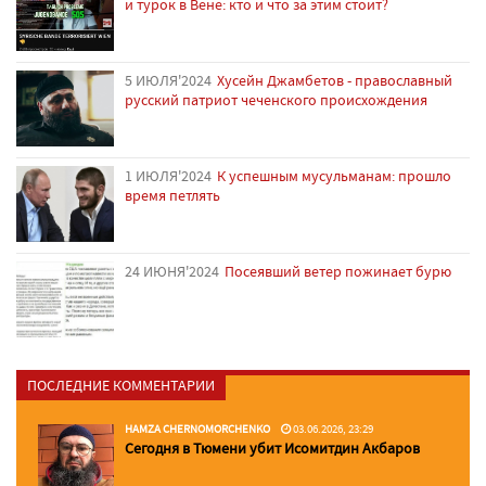
и турок в Вене: кто и что за этим стоит?
5 ИЮЛЯ'2024
Хусейн Джамбетов - православный
русский патриот чеченского происхождения
1 ИЮЛЯ'2024
К успешным мусульманам: прошло
время петлять
24 ИЮНЯ'2024
Посеявший ветер пожинает бурю
ПОСЛЕДНИЕ КОММЕНТАРИИ
HAMZA CHERNOMORCHENKO
03.06.2026, 23:29
Сегодня в Тюмени убит Исомитдин Акбаров