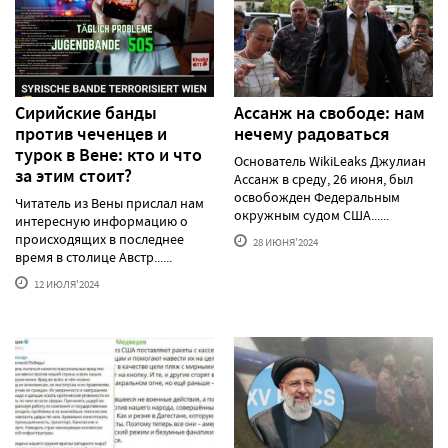
Сирийские банды
Ассанж на свободе: нам
против чеченцев и
нечему радоваться
турок в Вене: кто и что
Основатель WikiLeaks Джулиан
за этим стоит?
Ассанж в среду, 26 июня, был
освобожден Федеральным
Читатель из Вены прислал нам
окружным судом США......
интересную информацию о
происходящих в последнее
28 ИЮНЯ'2024
время в столице Австр......
12 ИЮЛЯ'2024