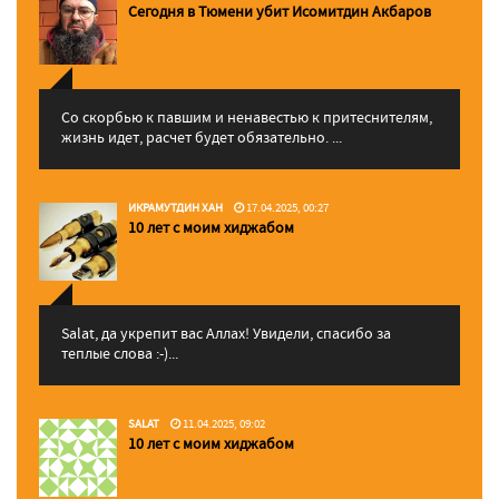
Сегодня в Тюмени убит Исомитдин Акбаров
Со скорбью к павшим и ненавестью к притеснителям,
жизнь идет, расчет будет обязательно. ...
ИКРАМУТДИН ХАН
17.04.2025, 00:27
10 лет с моим хиджабом
Salat, да укрепит вас Аллаx! Увидели, спасибо за
теплые слова :-)...
SALAT
11.04.2025, 09:02
10 лет с моим хиджабом