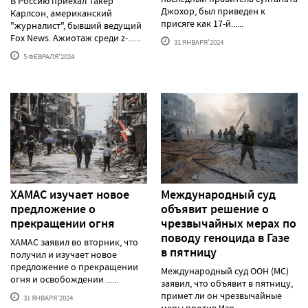
В Россию приехал Такер
Джохор, был приведен к
Карлсон, американский
присяге как 17-й......
"журналист", бывший ведущий
Fox News. Ажиотаж среди z-......
31 ЯНВАРЯ'2024
5 ФЕВРАЛЯ'2024
ХАМАС изучает новое
Международный суд
предложение о
объявит решение о
прекращении огня
чрезвычайных мерах по
поводу геноцида в Газе
ХАМАС заявил во вторник, что
в пятницу
получил и изучает новое
предложение о прекращении
Международный суд ООН (МС)
огня и освобождении ......
заявил, что объявит в пятницу,
примет ли он чрезвычайные
31 ЯНВАРЯ'2024