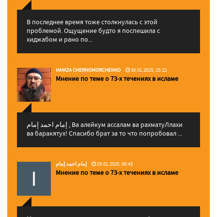
В последнее время тоже столкнулась с этой
проблемой. Ощущение будто я поспешила с
хиджабом и рано по...
HAMZA CHERNOMORCHENKO
30.01.2025, 15:22
Мнение по теме о 73-х течениях в исламе
إمام احمد إمام , Ва алейкум ассалам ва рахматуЛлахи
ва баракятух! Спасибо брат за то что попробовал ...
إمام احمد إمام
29.01.2025, 00:43
Мнение по теме о 73-х течениях в исламе