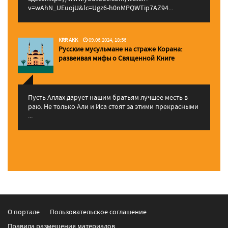
v=wAhN_UEuojU&lc=Ugz6-h0nMPQWTip7AZ94...
KRR AKK
09.06.2024, 18:56
Русские мусульмане на страже Корана:
pазвеивая мифы о Священной Книге
Пусть Аллах дарует нашим братьям лучшее месть в
раю. Не только Али и Иса стоят за этими прекрасными
...
О портале
Пользовательское соглашение
Правила размещения материалов