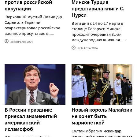
против российской
Минске Турция
оккупации
представила книги С.
Нурси
Верховный муфтий Ливии д-р
Садык аль-Гарьяни
В эти дни с 14 по 17 марта в
охарактеризовал российское
столице Беларуси Минске
военное присутствие в......
проходит очередная 31-ая
международная книжная ......
28 АПРЕЛЯ'2024
17 МАРТА'2024
В России праздник:
Новый король Малайзии
приехал знаменитый
не хочет быть
американский
марионеткой
исламофоб
Султан Ибрагим Искандар,
наследный правитель султаната