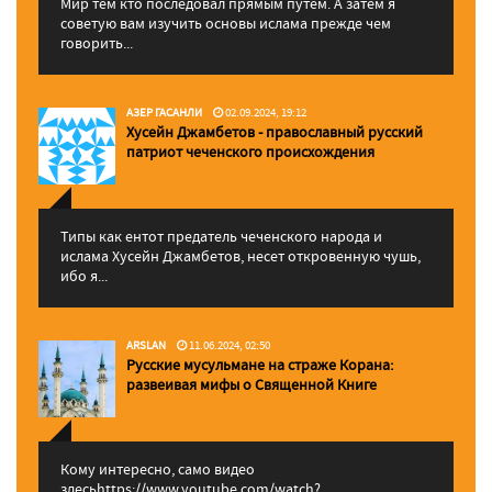
Мир тем кто последовал прямым путем. А затем я
советую вам изучить основы ислама прежде чем
говорить...
АЗЕР ГАСАНЛИ
02.09.2024, 19:12
Хусейн Джамбетов - православный русский
патриот чеченского происхождения
Типы как ентот предатель чеченского народа и
ислама Хусейн Джамбетов, несет откровенную чушь,
ибо я...
ARSLAN
11.06.2024, 02:50
Русские мусульмане на страже Корана:
pазвеивая мифы о Священной Книге
Кому интересно, само видео
здесьhttps://www.youtube.com/watch?