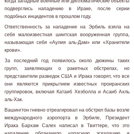
когда западные военные или дипломатические объекты
подверглись нападению в Ираке, после серии
подобных инцидентов в прошлом году.
Ответственность за нападение на Эрбиль взяла на
себя малоизвестная шиитская вооруженная группа,
называющая себя «Аулия аль-Дам» или «Хранители
крови».
За последний год появилось около дюжины таких
групп, заявляющих о ракетных обстрелах, но
представители разведок США и Ирака говорят, что все
они являются прикрытием известных проиранских
группировок, включая Катаиб Хезболла и Асаиб Ахль
аль-Хак.
Вашингтон гневно отреагировал на обстрел базы возле
международного аэропорта в Эрбиле, Президент
Ирака Бархам Салех написал в Твиттере, что это
нападение обозначило «опасную эскалацию и