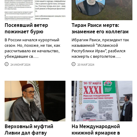
Посеявший ветер
Тиран Раиси мертв:
пожинает бурю
знамение его коллегам
В России начался курортный
Ибрагим Раиси, президент так
сезон. Но, похоже, не так, как
называемой "Исламской
рассчитывало ее начальство,
Республики Иран", разбился
убеждавшее св......
насмерть с вертолетом......
24 ИЮНЯ'2024
20 МАЯ'2024
Верховный муфтий
На Международной
Ливии дал фатву
книжной ярмарке в