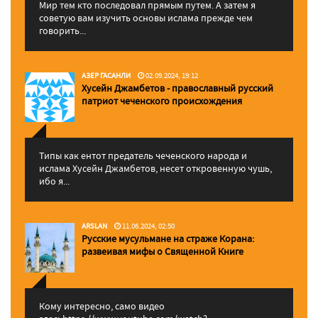
Мир тем кто последовал прямым путем. А затем я
советую вам изучить основы ислама прежде чем
говорить...
АЗЕР ГАСАНЛИ
02.09.2024, 19:12
Хусейн Джамбетов - православный русский
патриот чеченского происхождения
Типы как ентот предатель чеченского народа и
ислама Хусейн Джамбетов, несет откровенную чушь,
ибо я...
ARSLAN
11.06.2024, 02:50
Русские мусульмане на страже Корана:
pазвеивая мифы о Священной Книге
Кому интересно, само видео