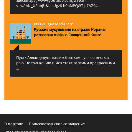
здесьhttps://www.youtube.com/watch?
v=wAhN_UEuojU&lc=Ugz6-h0nMPQWTip7AZ94...
KRR AKK
09.06.2024, 18:56
Русские мусульмане на страже Корана:
pазвеивая мифы о Священной Книге
Пусть Аллах дарует нашим братьям лучшее месть в
раю. Не только Али и Иса стоят за этими прекрасными
...
О портале
Пользовательское соглашение
Правила размещения материалов