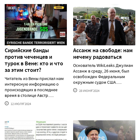
Сирийские банды
Ассанж на свободе: нам
против чеченцев и
нечему радоваться
турок в Вене: кто и что
Основатель WikiLeaks Джулиан
за этим стоит?
Ассанж в среду, 26 июня, был
освобожден Федеральным
Читатель из Вены прислал нам
окружным судом США......
интересную информацию о
происходящих в последнее
28 ИЮНЯ'2024
время в столице Австр......
12 ИЮЛЯ'2024