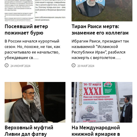
Посеявший ветер
Тиран Раиси мертв:
пожинает бурю
знамение его коллегам
В России начался курортный
Ибрагим Раиси, президент так
сезон. Но, похоже, не так, как
называемой "Исламской
рассчитывало ее начальство,
Республики Иран", разбился
убеждавшее св......
насмерть с вертолетом......
24 ИЮНЯ'2024
20 МАЯ'2024
Верховный муфтий
На Международной
Ливии дал фатву
книжной ярмарке в