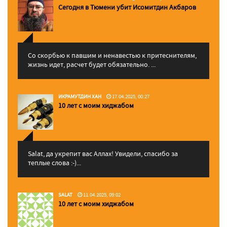
Сегодня в Тюмени убит Исомитдин Акбаров
Со скорбью к павшим и ненавестью к притеснителям,
жизнь идет, расчет будет обязательно. ...
ИКРАМУТДИН ХАН
17.04.2025, 00:27
10 лет с моим хиджабом
Salat, да укрепит вас Аллаx! Увидели, спасибо за
теплые слова :-)...
SALAT
11.04.2025, 09:02
10 лет с моим хиджабом