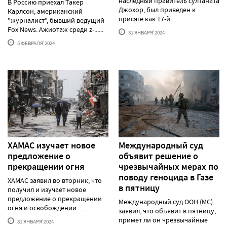
наследный правитель султаната
В Россию приехал Такер
Джохор, был приведен к
Карлсон, американский
присяге как 17-й......
"журналист", бывший ведущий
Fox News. Ажиотаж среди z-......
31 ЯНВАРЯ'2024
5 ФЕВРАЛЯ'2024
ХАМАС изучает новое
Международный суд
предложение о
объявит решение о
прекращении огня
чрезвычайных мерах по
поводу геноцида в Газе
ХАМАС заявил во вторник, что
в пятницу
получил и изучает новое
предложение о прекращении
Международный суд ООН (МС)
огня и освобождении ......
заявил, что объявит в пятницу,
примет ли он чрезвычайные
31 ЯНВАРЯ'2024