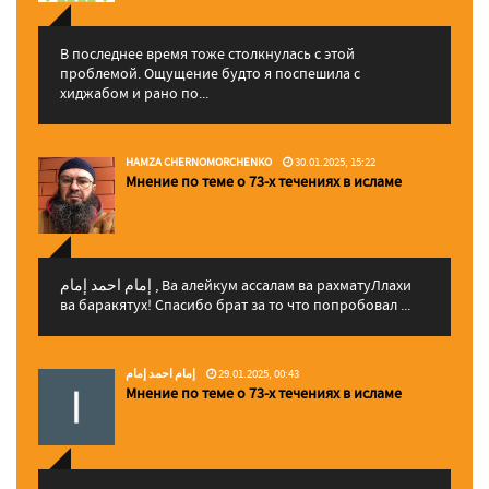
В последнее время тоже столкнулась с этой
проблемой. Ощущение будто я поспешила с
хиджабом и рано по...
HAMZA CHERNOMORCHENKO
30.01.2025, 15:22
Мнение по теме о 73-х течениях в исламе
إمام احمد إمام , Ва алейкум ассалам ва рахматуЛлахи
ва баракятух! Спасибо брат за то что попробовал ...
إمام احمد إمام
29.01.2025, 00:43
Мнение по теме о 73-х течениях в исламе