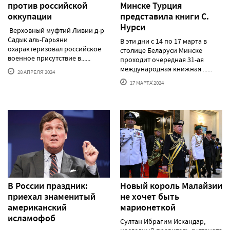
против российской
Минске Турция
оккупации
представила книги С.
Нурси
Верховный муфтий Ливии д-р
Садык аль-Гарьяни
В эти дни с 14 по 17 марта в
охарактеризовал российское
столице Беларуси Минске
военное присутствие в......
проходит очередная 31-ая
международная книжная ......
28 АПРЕЛЯ'2024
17 МАРТА'2024
В России праздник:
Новый король Малайзии
приехал знаменитый
не хочет быть
американский
марионеткой
исламофоб
Султан Ибрагим Искандар,