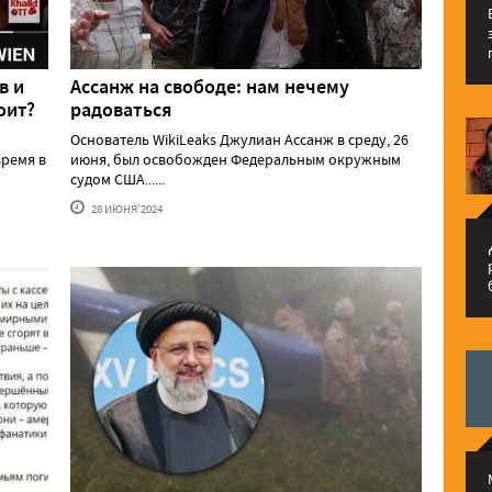
в и
Ассанж на свободе: нам нечему
оит?
радоваться
Основатель WikiLeaks Джулиан Ассанж в среду, 26
ремя в
июня, был освобожден Федеральным окружным
судом США......
28 ИЮНЯ'2024
م