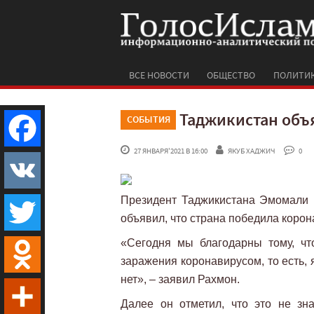
ВСЕ НОВОСТИ
ОБЩЕСТВО
ПОЛИТИ
Таджикистан объ
СОБЫТИЯ
 27 ЯНВАРЯ'2021 В 16:00
ЯКУБ ХАДЖИЧ
 0
Facebook
Президент Таджикистана Эмомали 
VK
объявил, что страна победила корон
«Сегодня мы благодарны тому, чт
Twitter
заражения коронавирусом, то есть,
нет», – заявил Рахмон.
Odnoklassniki
Далее он отметил, что это не зн