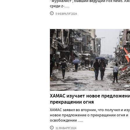
"журналист", бывший ведущий Fox News. А
среди z-......
5 ФЕВРАЛЯ'2024
ХАМАС изучает новое предложени
прекращении огня
ХАМАС заявил во вторник, что получил и из
новое предложение о прекращении огня и
освобождении ......
31 ЯНВАРЯ'2024