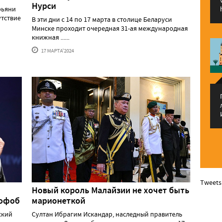
Нурси
рьяни
утствие
В эти дни с 14 по 17 марта в столице Беларуси
Минске проходит очередная 31-ая международная
книжная ......
17 МАРТА'2024
Tweets
Новый король Малайзии не хочет быть
мофоб
марионеткой
ский
Султан Ибрагим Искандар, наследный правитель