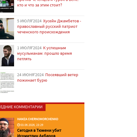
кто и что за этим стоит?
5 ИЮЛЯ'2024
Хусейн Джамбетов -
православный русский патриот
чеченского происхождения
1 ИЮЛЯ'2024
К успешным
мусульманам: прошло время
петлять
24 ИЮНЯ'2024
Посеявший ветер
пожинает бурю
ЕДНИЕ КОММЕНТАРИИ
HAMZA CHERNOMORCHENKO
03.06.2026, 23:29
Сегодня в Тюмени убит
Исомитдин Акбаров