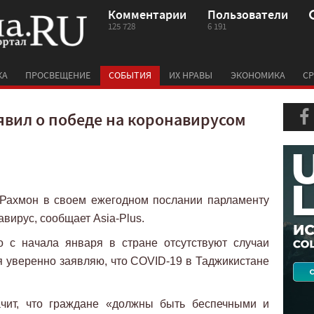
Комментарии
Пользователи
125 728
6 191
КА
ПРОСВЕЩЕНИЕ
СОБЫТИЯ
ИХ НРАВЫ
ЭКОНОМИКА
СР
явил о победе на коронавирусом
Рахмон в своем ежегодном послании парламенту
авирус, сообщает Asia-Plus.
о с начала января в стране отсутствуют случаи
 я уверенно заявляю, что COVID-19 в Таджикистане
ачит, что граждане «должны быть беспечными и