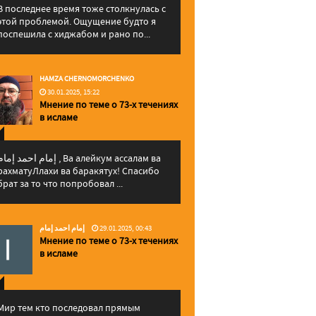
В последнее время тоже столкнулась с
этой проблемой. Ощущение будто я
поспешила с хиджабом и рано по...
HAMZA CHERNOMORCHENKO
30.01.2025, 15:22
Мнение по теме о 73-х течениях
в исламе
إمام احمد إما , Ва алейкум ассалам ва
рахматуЛлахи ва баракятух! Спасибо
брат за то что попробовал ...
إمام احمد إمام
29.01.2025, 00:43
Мнение по теме о 73-х течениях
в исламе
Мир тем кто последовал прямым