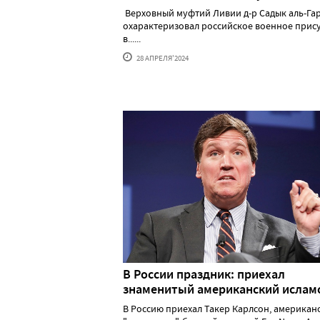
Верховный муфтий Ливии д-р Садык аль-Га
охарактеризовал российское военное прис
в......
28 АПРЕЛЯ'2024
В России праздник: приехал
знаменитый американский исла
В Россию приехал Такер Карлсон, американ