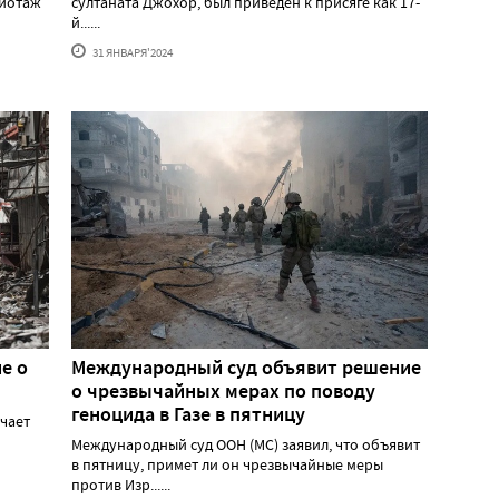
жиотаж
султаната Джохор, был приведен к присяге как 17-
й......
31 ЯНВАРЯ'2024
е о
Международный суд объявит решение
о чрезвычайных мерах по поводу
геноцида в Газе в пятницу
учает
Международный суд ООН (МС) заявил, что объявит
в пятницу, примет ли он чрезвычайные меры
против Изр......