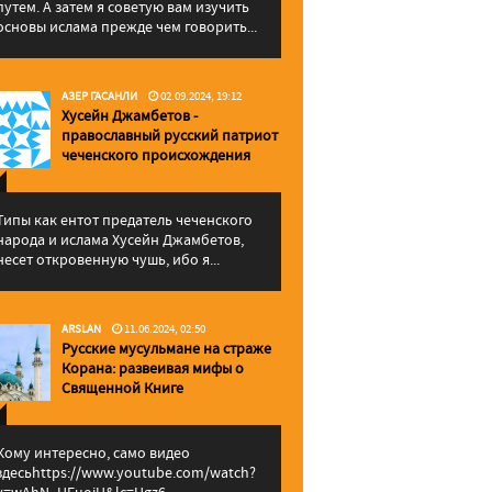
путем. А затем я советую вам изучить
основы ислама прежде чем говорить...
АЗЕР ГАСАНЛИ
02.09.2024, 19:12
Хусейн Джамбетов -
православный русский патриот
чеченского происхождения
Типы как ентот предатель чеченского
народа и ислама Хусейн Джамбетов,
несет откровенную чушь, ибо я...
ARSLAN
11.06.2024, 02:50
Русские мусульмане на страже
Корана: pазвеивая мифы о
Священной Книге
Кому интересно, само видео
здесьhttps://www.youtube.com/watch?