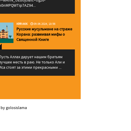
v=wAhN_UEuojU&lc=Ugz6-
h0nMPQWTip7AZ94...
KRR AKK
09.06.2024, 18:56
Русские мусульмане на страже
Корана: pазвеивая мифы о
Священной Книге
Пусть Аллах дарует нашим братьям
лучшее месть в раю. Не только Али и
Иса стоят за этими прекрасными ...
 by golosislama