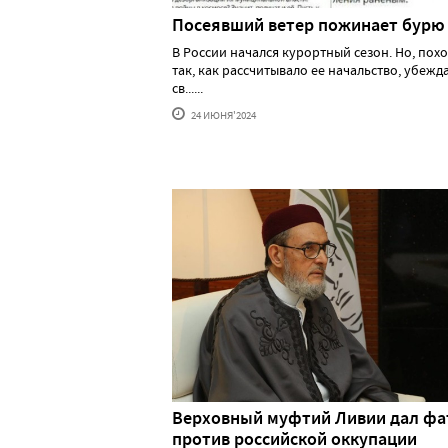
Посеявший ветер пожинает бурю
В России начался курортный сезон. Но, похо
так, как рассчитывало ее начальство, убеж
св......
24 ИЮНЯ'2024
Верховный муфтий Ливии дал фа
против российской оккупации