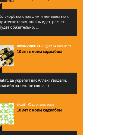
Со скорбью к павшим и ненавестью к
притеснителям, жизнь идет, расчет
будет обязательно. ...
ИКРАМУТДИН ХАН
17.04.2025, 00:27
10 лет с моим хиджабом
Salat, да укрепит вас Аллаx! Увидели,
спасибо за теплые слова :-)...
SALAT
11.04.2025, 09:02
10 лет с моим хиджабом