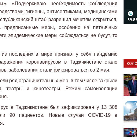
ры». «Подчеркиваю необходимость соблюдения
редствами гигиены, антисептиками, медицинскими
спубликанский штаб разрешил мечетям открыться,
ь предписанные меры, особенно на пятничных
ети эпидемические меры соблюдаться не будут, то
 из последних в мире признал у себя пандемию
заражения коронавирусом в Таджикистане стало
КОЛО
ртвы заболевания стали фиксироваться со 2 мая.
ели ряд ограничительных мер, в том числе закрыли
и, театры и кинотеатры. Режим самоизоляции
юня.
ирус в Таджикистане был зафиксирован у 13 308
али 90 пациентов. Новые случаи COVID-19 в
я.