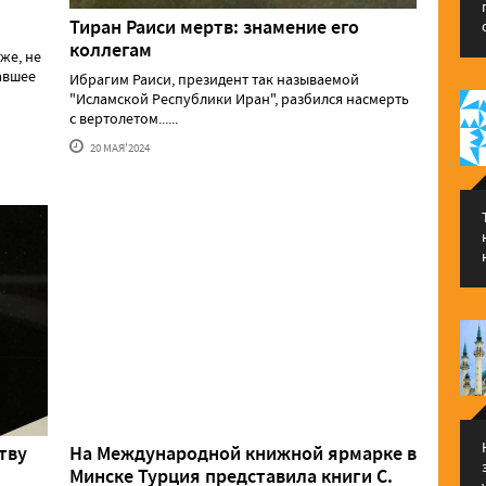
Тиран Раиси мертв: знамение его
коллегам
же, не
давшее
Ибрагим Раиси, президент так называемой
"Исламской Республики Иран", разбился насмерть
с вертолетом......
20 МАЯ'2024
тву
На Международной книжной ярмарке в
Минске Турция представила книги С.