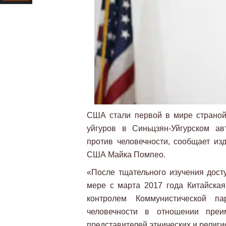
Ресурс
США стали первой в мире страной
уйгуров в Синьцзян-Уйгурском а
против человечности, сообщает изд
США Майка Помпео.
«После тщательного изучения дост
мере с марта 2017 года Китайская
контролем Коммунистической п
человечности в отношении преи
представителей этнических и религ