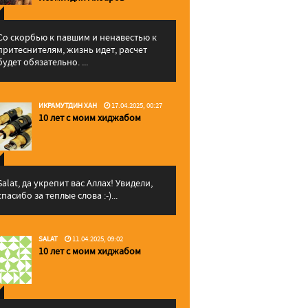
Со скорбью к павшим и ненавестью к
притеснителям, жизнь идет, расчет
будет обязательно. ...
ИКРАМУТДИН ХАН
17.04.2025, 00:27
10 лет с моим хиджабом
Salat, да укрепит вас Аллаx! Увидели,
спасибо за теплые слова :-)...
SALAT
11.04.2025, 09:02
10 лет с моим хиджабом