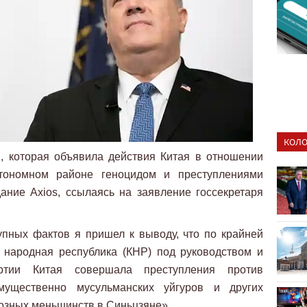
КОЛО
, которая объявила действия Китая в отношении
втономном районе геноцидом и преступлениями
ание Axios, ссылаясь на заявление госсекретаря
упных фактов я пришел к выводу, что по крайней
 народная республика (КНР) под руководством и
артии Китая совершала преступления против
мущественно мусульманских уйгуров и других
иозных меньшинств в Синьцзяне».