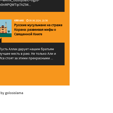
v=wAhN_UEuojU&lc=Ugz6-
h0nMPQWTip7AZ94...
KRR AKK
09.06.2024, 18:56
Русские мусульмане на страже
Корана: pазвеивая мифы о
Священной Книге
Пусть Аллах дарует нашим братьям
лучшее месть в раю. Не только Али и
Иса стоят за этими прекрасными ...
 by golosislama