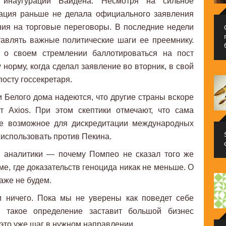
инаугурации Байдена. Несмотря на сильное
рация раньше не делала официального заявления
ния на торговые переговоры. В последние недели
авлять важные политические шаги ее преемнику.
 о своем стремлении баллотироваться на пост
 норму, когда сделал заявление во вторник, в свой
осту госсекретаря.
Белого дома надеются, что другие страны вскоре
 Axios. При этом скептики отмечают, что сама
се возможное для дискредитации международных
 использовать против Пекина.
т аналитики — почему Помпео не сказал того же
е, где доказательств геноцида никак не меньше. О
аже не будем.
 ничего. Пока мы не уверены как поведет себе
 такое определение заставит большой бизнес
 это уже шаг в нужном направлении.