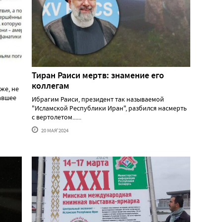
Тиран Раиси мертв: знамение его
коллегам
же, не
давшее
Ибрагим Раиси, президент так называемой
"Исламской Республики Иран", разбился насмерть
с вертолетом......
20 МАЯ'2024