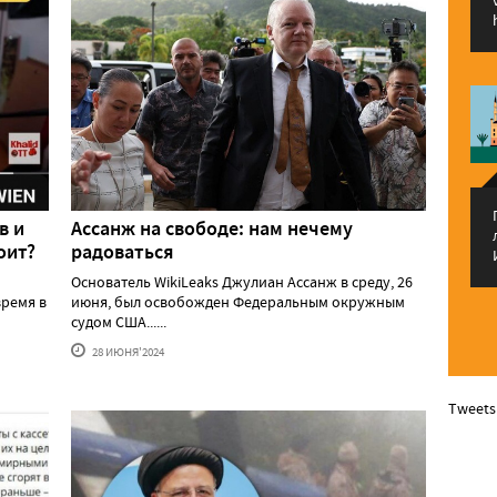
в и
Ассанж на свободе: нам нечему
оит?
радоваться
Основатель WikiLeaks Джулиан Ассанж в среду, 26
ремя в
июня, был освобожден Федеральным окружным
судом США......
28 ИЮНЯ'2024
Tweets