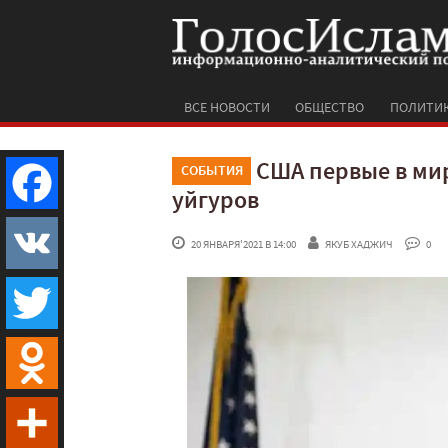
ВСЕ НОВОСТИ
ОБЩЕСТВО
ПОЛИТИ
США первые в ми
СОБЫТИЯ
уйгуров
Facebook
 20 ЯНВАРЯ'2021 В 14:00
ЯКУБ ХАДЖИЧ
 0
VK
Twitter
Odnoklassniki