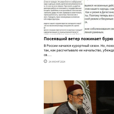
Посеявший ветер пожинает бурю
В России начался курортный сезон. Но, похо
так, как рассчитывало ее начальство, убеж
св......
24 ИЮНЯ'2024