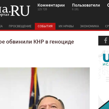
Комментарии
Пользователи
125 728
6 191
КА
ПРОСВЕЩЕНИЕ
СОБЫТИЯ
ИХ НРАВЫ
ЭКОНОМИКА
СР
ре обвинили КНР в геноциде