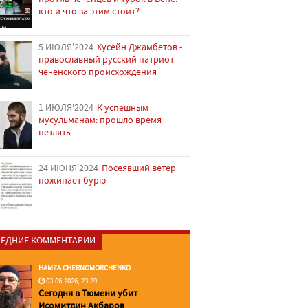
кто и что за этим стоит?
5 ИЮЛЯ'2024
Хусейн Джамбетов -
православный русский патриот
чеченского происхождения
1 ИЮЛЯ'2024
К успешным
мусульманам: прошло время
петлять
24 ИЮНЯ'2024
Посеявший ветер
пожинает бурю
ЕДНИЕ КОММЕНТАРИИ
HAMZA CHERNOMORCHENKO
03.06.2026, 23:29
Сегодня в Тюмени убит
Исомитдин Акбаров