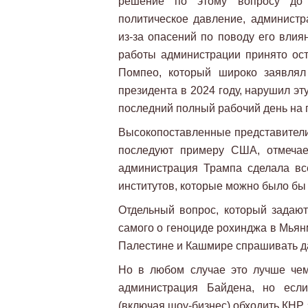
решение по этому вопросу до 
политическое давление, админист
из-за опасений по поводу его влия
работы администрации принято ост
Помпео, который широко заявлял
президента в 2024 году, нарушил эту
последний полный рабочий день на п
Высокопоставленные представители 
последуют примеру США, отмечает
администрация Трампа сделала в
институтов, которые можно было бы
Отдельный вопрос, который задаю
самого о геноциде рохинджа в Мьянм
Палестине и Кашмире спрашивать д
Но в любом случае это лучше чем
администрация Байдена, но если
(включая шоу-бизнес) обходить КНР,