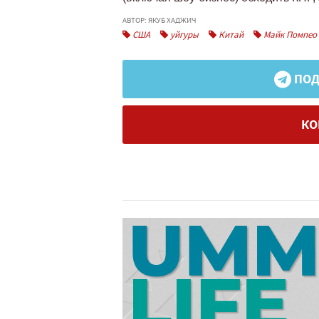
АВТОР: ЯКУБ ХАДЖИЧ
США
уйгуры
Китай
Майк Помпео
ПОД
КО