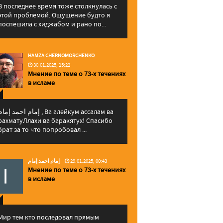
В последнее время тоже столкнулась с
этой проблемой. Ощущение будто я
поспешила с хиджабом и рано по...
HAMZA CHERNOMORCHENKO
30.01.2025, 15:22
Мнение по теме о 73-х течениях
в исламе
إمام احمد إما , Ва алейкум ассалам ва
рахматуЛлахи ва баракятух! Спасибо
брат за то что попробовал ...
إمام احمد إمام
29.01.2025, 00:43
Мнение по теме о 73-х течениях
в исламе
Мир тем кто последовал прямым