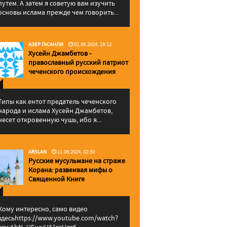
путем. А затем я советую вам изучить
основы ислама прежде чем говорить...
АЗЕР ГАСАНЛИ
02.09.2024, 19:12
Хусейн Джамбетов -
православный русский патриот
чеченского происхождения
Типы как ентот предатель чеченского
народа и ислама Хусейн Джамбетов,
несет откровенную чушь, ибо я...
ARSLAN
11.06.2024, 02:50
Русские мусульмане на страже
Корана: pазвеивая мифы о
Священной Книге
Кому интересно, само видео
здесьhttps://www.youtube.com/watch?