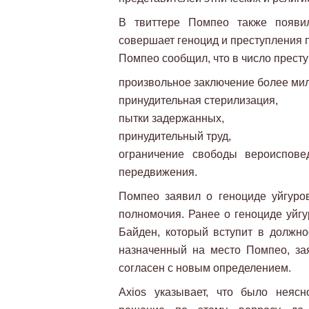
В твиттере Помпео также появил
совершает геноцид и преступления 
Помпео сообщил, что в число престу
произвольное заключение более мил
принудительная стерилизация,
пытки задержанных,
принудительный труд,
ограничение свободы вероиспов
передвижения.
Помпео заявил о геноциде уйгуров
полномочия. Ранее о геноциде уйг
Байден, который вступит в должнос
назначенный на место Помпео, за
согласен с новым определением.
Axios указывает, что было неяс