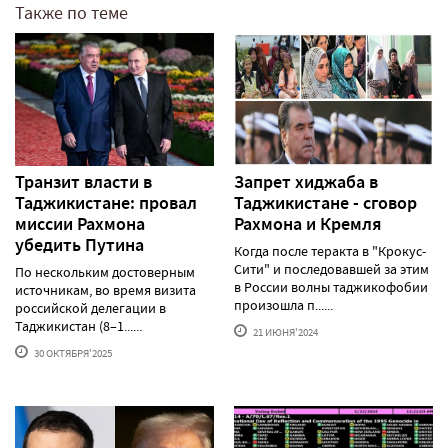
Также по теме
Транзит власти в
Запрет хиджаба в
Таджикистане: провал
Таджикистане - сговор
миссии Рахмона
Рахмона и Кремля
убедить Путина
Когда после теракта в "Крокус-
Сити" и последовавшей за этим
По нескольким достоверным
в России волны таджикофобии
источникам, во время визита
произошла п......
российской делегации в
Таджикистан (8–1......
21 ИЮНЯ'2024
30 ОКТЯБРЯ'2025