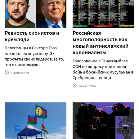
Ревность сионистов и
Российская
кремляди
многополярность как
новый антиисламский
Палестинцы в Секторе Газа
колониализм
платят огромную цену. За
просчеты своих лидеров, за то,
Голосование в Генассамблее
что их используют......
ООН по вопросу признания
бойни боснийских мусульман в
3 ИЮНЯ'2024
Сребренице геноци......
24 МАЯ'2024