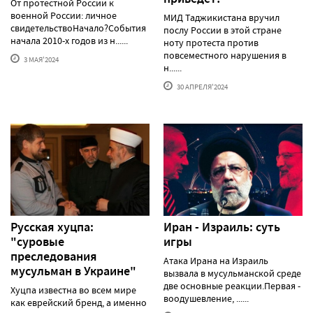
От протестной России к
военной России: личное
МИД Таджикистана вручил
свидетельствоНачало?События
послу России в этой стране
начала 2010-х годов из н......
ноту протеста против
повсеместного нарушения в
3 МАЯ'2024
н......
30 АПРЕЛЯ'2024
Русская хуцпа:
Иран - Израиль: суть
"суровые
игры
преследования
Атака Ирана на Израиль
мусульман в Украине"
вызвала в мусульманской среде
две основные реакции.Первая -
Хуцпа известна во всем мире
воодушевление, ......
как еврейский бренд, а именно