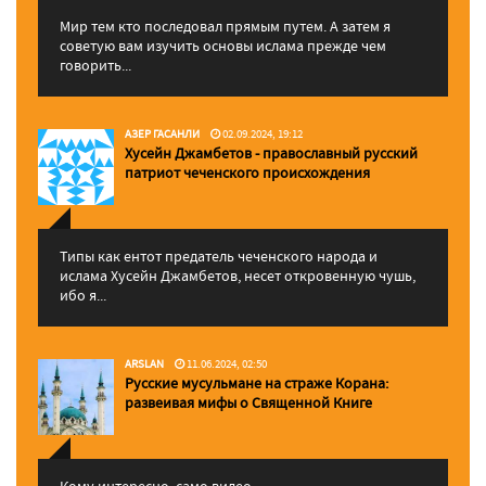
Мир тем кто последовал прямым путем. А затем я
советую вам изучить основы ислама прежде чем
говорить...
АЗЕР ГАСАНЛИ
02.09.2024, 19:12
Хусейн Джамбетов - православный русский
патриот чеченского происхождения
Типы как ентот предатель чеченского народа и
ислама Хусейн Джамбетов, несет откровенную чушь,
ибо я...
ARSLAN
11.06.2024, 02:50
Русские мусульмане на страже Корана:
pазвеивая мифы о Священной Книге