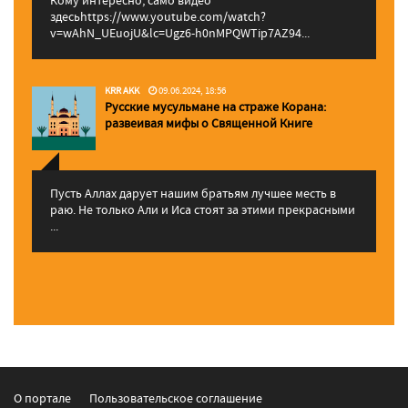
Кому интересно, само видео
здесьhttps://www.youtube.com/watch?
v=wAhN_UEuojU&lc=Ugz6-h0nMPQWTip7AZ94...
KRR AKK
09.06.2024, 18:56
Русские мусульмане на страже Корана:
pазвеивая мифы о Священной Книге
Пусть Аллах дарует нашим братьям лучшее месть в
раю. Не только Али и Иса стоят за этими прекрасными
...
О портале
Пользовательское соглашение