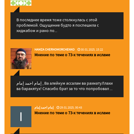
В последнее время тоже столкнулась с этой
проблемой. Ощущение будто я поспешила с
хиджабом и рано по...
HAMZA CHERNOMORCHENKO
30.01.2025, 15:22
Мнение по теме о 73-х течениях в исламе
إمام احمد إمام , Ва алейкум ассалам ва рахматуЛлахи
ва баракятух! Спасибо брат за то что попробовал ...
إمام احمد إمام
29.01.2025, 00:43
Мнение по теме о 73-х течениях в исламе