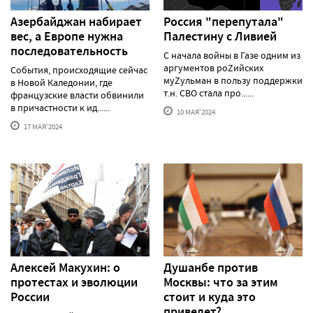
Азербайджан набирает
Россия "перепутала"
вес, а Европе нужна
Палестину с Ливией
последовательность
С начала войны в Газе одним из
аргументов роZийских
События, происходящие сейчас
муZульман в пользу поддержки
в Новой Каледонии, где
т.н. СВО стала про......
французские власти обвинили
в причастности к ид......
10 МАЯ'2024
17 МАЯ'2024
Алексей Макуxин: о
Душанбе против
протестаx и эволюции
Москвы: что за этим
России
стоит и куда это
приведет?