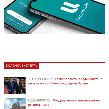
КОЛОНКА ЭКСПЕРТА
30 ОКТЯБРЯ'2025
Транзит власти в Таджикистане:
провал миссии Рахмона убедить Путина
8 ДЕКАБРЯ'2024
Поздравление с уничтожением
режима Асада