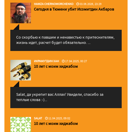
HAMZA CHERNOMORCHENKO
03.06.2026, 23:29
Сегодня в Тюмени убит Исомитдин Акбаров
Со скорбью к павшим и ненавестью к притеснителям,
жизнь идет, расчет будет обязательно. ...
ИКРАМУТДИН ХАН
17.04.2025, 00:27
10 лет с моим хиджабом
Salat, да укрепит вас Аллаx! Увидели, спасибо за
теплые слова :-)...
SALAT
11.04.2025, 09:02
10 лет с моим хиджабом