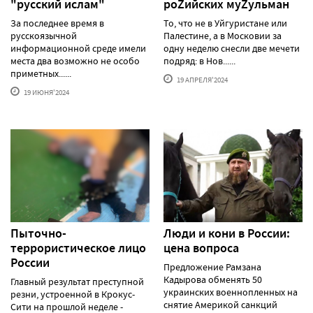
"русский ислам"
роZийских муZульман
За последнее время в
То, что не в Уйгуристане или
русскоязычной
Палестине, а в Московии за
информационной среде имели
одну неделю снесли две мечети
места два возможно не особо
подряд: в Нов......
приметных......
19 АПРЕЛЯ'2024
19 ИЮНЯ'2024
Пыточно-
Люди и кони в России:
террористическое лицо
цена вопроса
России
Предложение Рамзана
Кадырова обменять 50
Главный результат преступной
украинских военнопленных на
резни, устроенной в Крокус-
снятие Америкой санкций
Сити на прошлой неделе -