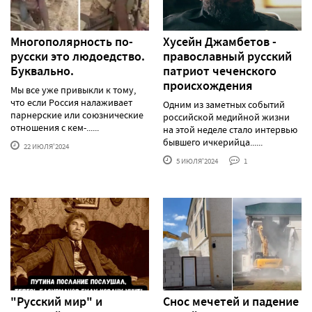
Многополярность по-
Хусейн Джамбетов -
русски это людоедство.
православный русский
Буквально.
патриот чеченского
происхождения
Мы все уже привыкли к тому,
что если Россия налаживает
Одним из заметных событий
парнерские или союзнические
российской медийной жизни
отношения с кем-......
на этой неделе стало интервью
бывшего ичкерийца......
22 ИЮЛЯ'2024
5 ИЮЛЯ'2024
1
"Русский мир" и
Снос мечетей и падение