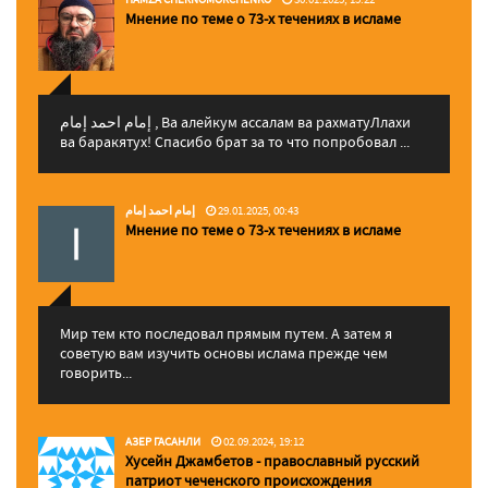
Мнение по теме о 73-х течениях в исламе
إمام احمد إمام , Ва алейкум ассалам ва рахматуЛлахи
ва баракятух! Спасибо брат за то что попробовал ...
إمام احمد إمام
29.01.2025, 00:43
Мнение по теме о 73-х течениях в исламе
Мир тем кто последовал прямым путем. А затем я
советую вам изучить основы ислама прежде чем
говорить...
АЗЕР ГАСАНЛИ
02.09.2024, 19:12
Хусейн Джамбетов - православный русский
патриот чеченского происхождения