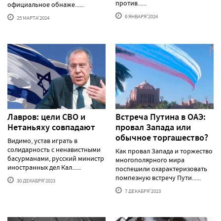
против......
официальное обнаже......
6 ЯНВАРЯ'2024
25 МАРТА'2024
Лавров: цели СВО и
Встреча Путина в ОАЭ:
Нетаньяху совпадают
провал Запада или
обычное торгашество?
Видимо, устав играть в
солидарность с ненавистными
Как провал Запада и торжество
басурманами, русский министр
многополярного мира
иностранных дел Кал......
поспешили охарактеризовать
помпезную встречу Пути......
30 ДЕКАБРЯ'2023
7 ДЕКАБРЯ'2023