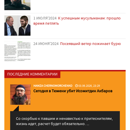
1 ИЮЛЯ'2024
К успешным мусульманам: прошло
время петлять
24 ИЮНЯ'2024
Посеявший ветер пожинает бурю
ПОСЛЕДНИЕ КОММЕНТАРИИ
HAMZA CHERNOMORCHENKO
03.06.2026, 23:29
Сегодня в Тюмени убит Исомитдин Акбаров
Со скорбью к павшим и ненавестью к притеснителям,
жизнь идет, расчет будет обязательно. ...