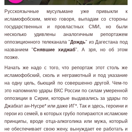
Русскоязычные мусульмане уже привыкли к
исламофобским, мягко говоря, выпадам со стороны
государственных и провластных СМИ, но были
несколько удивлены аналогичным репортажем
оппозиционного телеканала "
Дождь
" из Дагестана под
названием "
Снявшие хиджаб
". А зря, но об этом
позже.
Начать же надо с того, что репортаж этот столь же
исламофобский, сколь и неграмотный и под указание
на одну цель, бьющий по совершенно другой. Чем-то
это напомнило удары ВКС России по силам умеренной
оппозиции в Сирии, которые выдавались за удары по
Джабхат ан-Нусре* или даже ИГ*. Так и здесь, героини и
герои из семей, в которых грубо попираются исламские
принципы, вроде отца-алкоголика или мужа, который
не обеспечивает свою жену, вынуждает ее работать и