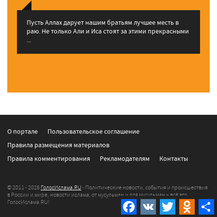
Пусть Аллах дарует нашим братьям лучшее месть в
раю. Не только Али и Иса стоят за этими прекрасными
...
О портале
Пользовательское соглашение
Правила размещения материалов
Правила комментирования
Рекламодателям
Контакты
© 2011 - 2026
ГолосИслама.RU
- Политические новости, события и происшествия
в России и мире, новости ислама, от мусульман и для мусульман – всё это
ГолосИслама.RU!
Facebook
VK
Twitter
Odnokla