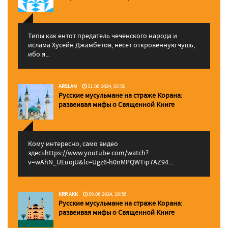
Типы как ентот предатель чеченского народа и
ислама Хусейн Джамбетов, несет откровенную чушь,
ибо я...
ARSLAN
11.06.2024, 02:50
Русские мусульмане на страже Корана:
pазвеивая мифы о Священной Книге
Кому интересно, само видео
здесьhttps://www.youtube.com/watch?
v=wAhN_UEuojU&lc=Ugz6-h0nMPQWTip7AZ94...
KRR AKK
09.06.2024, 18:56
Русские мусульмане на страже Корана:
pазвеивая мифы о Священной Книге