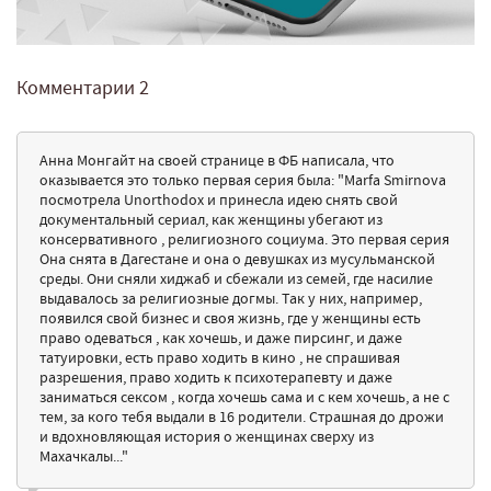
Комментарии
2
Анна Монгайт на своей странице в ФБ написала, что
оказывается это только первая серия была: "Marfa Smirnova
посмотрела Unorthodox и принесла идею снять свой
документальный сериал, как женщины убегают из
консервативного , религиозного социума. Это первая серия
Она снята в Дагестане и она о девушках из мусульманской
среды. Они сняли хиджаб и сбежали из семей, где насилие
выдавалось за религиозные догмы. Так у них, например,
появился свой бизнес и своя жизнь, где у женщины есть
право одеваться , как хочешь, и даже пирсинг, и даже
татуировки, есть право ходить в кино , не спрашивая
разрешения, право ходить к психотерапевту и даже
заниматься сексом , когда хочешь сама и с кем хочешь, а не с
тем, за кого тебя выдали в 16 родители. Страшная до дрожи
и вдохновляющая история о женщинах сверху из
Махачкалы..."