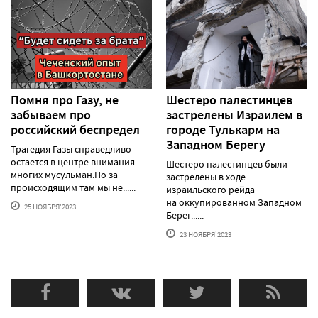
Помня про Газу, не
Шестеро палестинцев
забываем про
застрелены Израилем в
российский беспредел
городе Тулькарм на
Западном Берегу
Трагедия Газы справедливо
остается в центре внимания
Шестеро палестинцев были
многих мусульман.Но за
застрелены в ходе
происходящим там мы не......
израильского рейда
на оккупированном Западном
25 НОЯБРЯ'2023
Берег......
23 НОЯБРЯ'2023