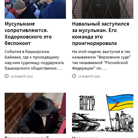
Мусульмане
Навальный заступился
сопротивляются.
за мусульман. Его
Ходорковского это
команда это
беспокоит
проигнорировала
События в башкирском
На этой неделе, выступая в так
Баймаке, где к проходящему
называемом "Верховном суде"
над ним судилищу поддержать
так называемой "Российской
башкирского общественно......
Федерации" по......
16 ЯНВАРЯ'2024
13 ЯНВАРЯ'2024