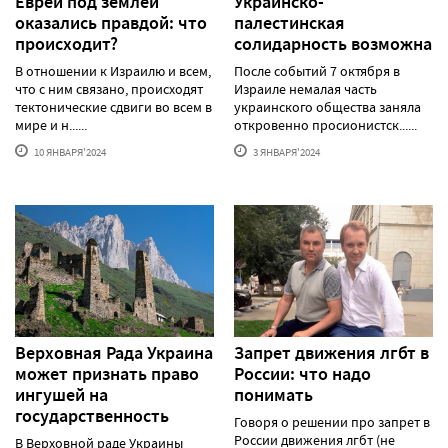
Евреи под землей
Украинско-
оказались правдой: что
палестинская
происходит?
солидарность возможна
В отношении к Израилю и всем,
После событий 7 октября в
что с ним связано, происходят
Израиле немалая часть
тектонические сдвиги во всем в
украинского общества заняла
мире и н......
откровенно просионистск......
10 ЯНВАРЯ'2024
3 ЯНВАРЯ'2024
Верховная Рада Украина
Запрет движения лгбт в
может признать право
России: что надо
ингушей на
понимать
государственность
Говоря о решении про запрет в
России движения лгбт (не
В Верховной раде Украины