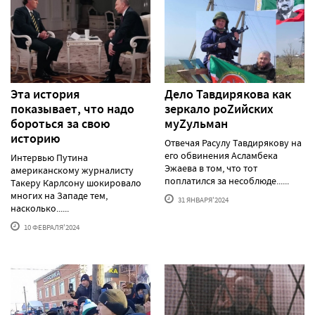
Эта история
Дело Тавдирякова как
показывает, что надо
зеркало роZийских
бороться за свою
муZульман
историю
Отвечая Расулу Тавдирякову на
его обвинения Асламбека
Интервью Путина
Эжаева в том, что тот
американскому журналисту
поплатился за несоблюде......
Такеру Карлсону шокировало
многих на Западе тем,
31 ЯНВАРЯ'2024
насколько......
10 ФЕВРАЛЯ'2024