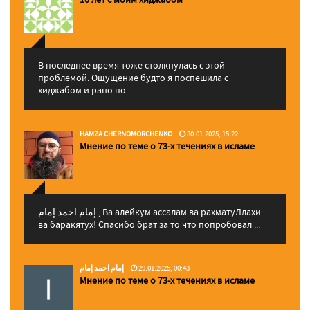
В последнее время тоже столкнулась с этой
проблемой. Ощущение будто я поспешила с
хиджабом и рано по...
HAMZA CHERNOMORCHENKO
30.01.2025, 15:22
Мнение по теме о 73-х течениях в исламе
إمام احمد إمام , Ва алейкум ассалам ва рахматуЛлахи
ва баракятух! Спасибо брат за то что попробовал ...
إمام احمد إمام
29.01.2025, 00:43
Мнение по теме о 73-х течениях в исламе