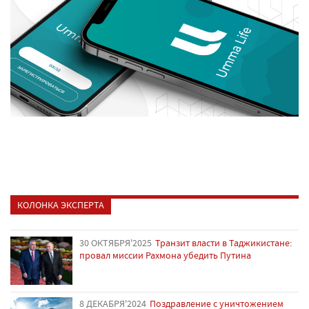
КОЛОНКА ЭКСПЕРТА
30 ОКТЯБРЯ'2025
Транзит власти в Таджикистане:
провал миссии Рахмона убедить Путина
8 ДЕКАБРЯ'2024
Поздравление с уничтожением