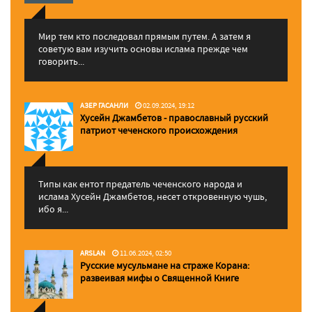
Мир тем кто последовал прямым путем. А затем я
советую вам изучить основы ислама прежде чем
говорить...
АЗЕР ГАСАНЛИ
02.09.2024, 19:12
Хусейн Джамбетов - православный русский
патриот чеченского происхождения
Типы как ентот предатель чеченского народа и
ислама Хусейн Джамбетов, несет откровенную чушь,
ибо я...
ARSLAN
11.06.2024, 02:50
Русские мусульмане на страже Корана:
pазвеивая мифы о Священной Книге