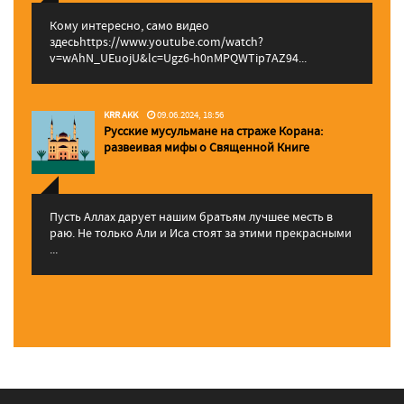
Кому интересно, само видео
здесьhttps://www.youtube.com/watch?
v=wAhN_UEuojU&lc=Ugz6-h0nMPQWTip7AZ94...
KRR AKK
09.06.2024, 18:56
Русские мусульмане на страже Корана:
pазвеивая мифы о Священной Книге
Пусть Аллах дарует нашим братьям лучшее месть в
раю. Не только Али и Иса стоят за этими прекрасными
...