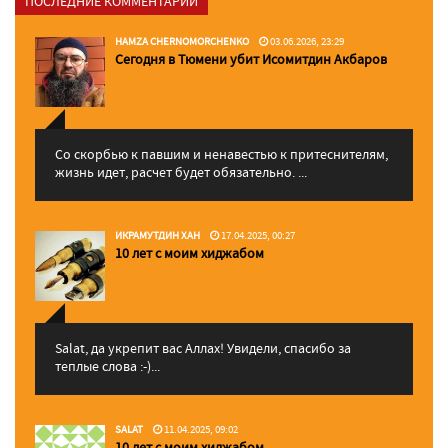
ПОСЛЕДНИЕ КОММЕНТАРИИ
HAMZA CHERNOMORCHENKO
03.06.2026, 23:29
Сегодня в Тюмени убит Исомитдин Акбаров
Со скорбью к павшим и ненавестью к притеснителям,
жизнь идет, расчет будет обязательно. ...
ИКРАМУТДИН ХАН
17.04.2025, 00:27
10 лет с моим хиджабом
Salat, да укрепит вас Аллаx! Увидели, спасибо за
теплые слова :-)...
SALAT
11.04.2025, 09:02
10 лет с моим хиджабом