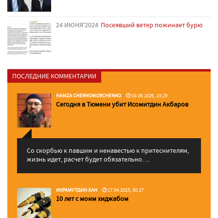
24 ИЮНЯ'2024
Посеявший ветер пожинает бурю
ПОСЛЕДНИЕ КОММЕНТАРИИ
HAMZA CHERNOMORCHENKO
03.06.2026, 23:29
Сегодня в Тюмени убит Исомитдин Акбаров
Со скорбью к павшим и ненавестью к притеснителям,
жизнь идет, расчет будет обязательно. ...
ИКРАМУТДИН ХАН
17.04.2025, 00:27
10 лет с моим хиджабом