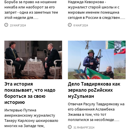
Борьба за право на ношение
Надежда Кеворкова -
никаба или наоборот за его
журналист старой школы и с
запрет - одна из заметных тем
мировым именем помещена
этой недели для......
сегодня в России в следствен......
23 МАЯ'2024
6 МАЯ'2024
Эта история
Дело Тавдирякова как
показывает, что надо
зеркало роZийских
бороться за свою
муZульман
историю
Отвечая Расулу Тавдирякову на
его обвинения Асламбека
Интервью Путина
Эжаева в том, что тот
американскому журналисту
поплатился за несоблюде......
Такеру Карлсону шокировало
многих на Западе тем,
31 ЯНВАРЯ'2024