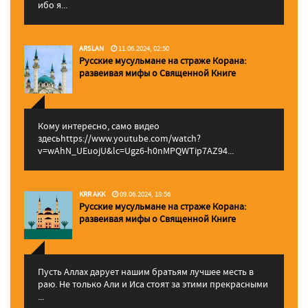
ибо я...
ARSLAN
11.06.2024, 02:50
Русские мусульмане на страже Корана:
pазвеивая мифы о Священной Книге
Кому интересно, само видео
здесьhttps://www.youtube.com/watch?
v=wAhN_UEuojU&lc=Ugz6-h0nMPQWTip7AZ94...
KRR AKK
09.06.2024, 18:56
Русские мусульмане на страже Корана:
pазвеивая мифы о Священной Книге
Пусть Аллах дарует нашим братьям лучшее месть в
раю. Не только Али и Иса стоят за этими прекрасными
...