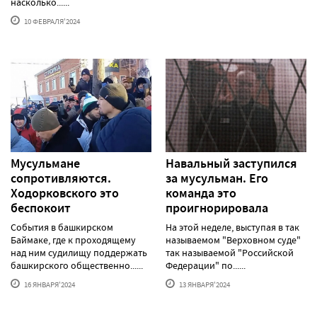
насколько......
10 ФЕВРАЛЯ'2024
Мусульмане
Навальный заступился
сопротивляются.
за мусульман. Его
Ходорковского это
команда это
беспокоит
проигнорировала
События в башкирском
На этой неделе, выступая в так
Баймаке, где к проходящему
называемом "Верховном суде"
над ним судилищу поддержать
так называемой "Российской
башкирского общественно......
Федерации" по......
16 ЯНВАРЯ'2024
13 ЯНВАРЯ'2024