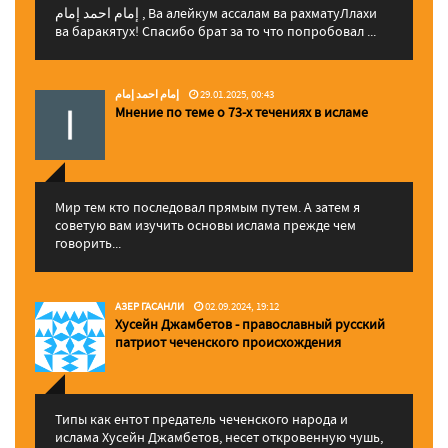
إمام احمد إمام , Ва алейкум ассалам ва рахматуЛлахи
ва баракятух! Спасибо брат за то что попробовал ...
إمام احمد إمام
29.01.2025, 00:43
Мнение по теме о 73-х течениях в исламе
Мир тем кто последовал прямым путем. А затем я
советую вам изучить основы ислама прежде чем
говорить...
АЗЕР ГАСАНЛИ
02.09.2024, 19:12
Хусейн Джамбетов - православный русский
патриот чеченского происхождения
Типы как ентот предатель чеченского народа и
ислама Хусейн Джамбетов, несет откровенную чушь,