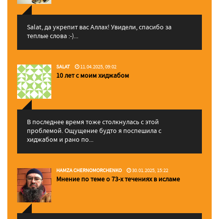
Salat, да укрепит вас Аллаx! Увидели, спасибо за
теплые слова :-)...
SALAT
11.04.2025, 09:02
10 лет с моим хиджабом
В последнее время тоже столкнулась с этой
проблемой. Ощущение будто я поспешила с
хиджабом и рано по...
HAMZA CHERNOMORCHENKO
30.01.2025, 15:22
Мнение по теме о 73-х течениях в исламе