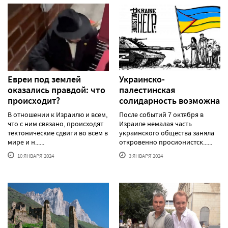
Евреи под землей
Украинско-
оказались правдой: что
палестинская
происходит?
солидарность возможна
В отношении к Израилю и всем,
После событий 7 октября в
что с ним связано, происходят
Израиле немалая часть
тектонические сдвиги во всем в
украинского общества заняла
мире и н......
откровенно просионистск......
10 ЯНВАРЯ'2024
3 ЯНВАРЯ'2024