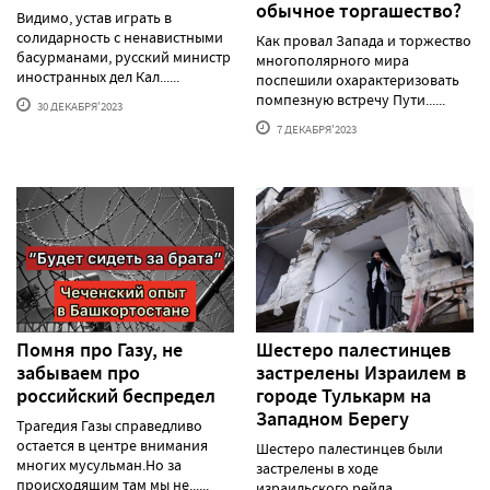
обычное торгашество?
Видимо, устав играть в
солидарность с ненавистными
Как провал Запада и торжество
басурманами, русский министр
многополярного мира
иностранных дел Кал......
поспешили охарактеризовать
помпезную встречу Пути......
30 ДЕКАБРЯ'2023
7 ДЕКАБРЯ'2023
Помня про Газу, не
Шестеро палестинцев
забываем про
застрелены Израилем в
российский беспредел
городе Тулькарм на
Западном Берегу
Трагедия Газы справедливо
остается в центре внимания
Шестеро палестинцев были
многих мусульман.Но за
застрелены в ходе
происходящим там мы не......
израильского рейда