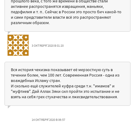
прошлого века, с того же времени в обществе стали
активнее распространятся извращения, маньяки,
педофилия и т. п.. Сейчас в России это просто бич какой-то
и сами представители власти всё это распространяют
различным образом.
3 ОКТЯБРЯ'2020 В 01:20
Вся история чекизма показывает её мерзостную суть в
течении более, чем 100 лет. Современная Россия - одна из
воаждебных Исламу стран.
И сколько ещё служителей куфра среди т.н. "имамов" и
"муфтиев". Дай Аллах Зяки сил пройти это испытание и не
взять на себя грех стукачества и лжесвидетельствования.
14 ОКТЯБРЯ'2020 В 06:57