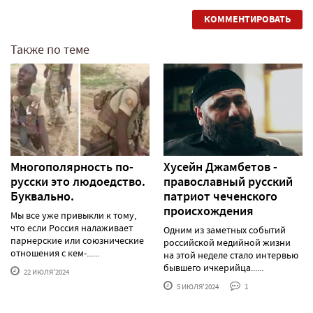
КОММЕНТИРОВАТЬ
Также по теме
Многополярность по-
Хусейн Джамбетов -
русски это людоедство.
православный русский
Буквально.
патриот чеченского
происхождения
Мы все уже привыкли к тому,
что если Россия налаживает
Одним из заметных событий
парнерские или союзнические
российской медийной жизни
отношения с кем-......
на этой неделе стало интервью
бывшего ичкерийца......
22 ИЮЛЯ'2024
5 ИЮЛЯ'2024
1