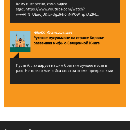
Кому интересно, само видео
здесьhttps://www.youtube.com/watch?
v=wAhN_UEuojU&lc=Ugz6-h0nMPQWTip7AZ94...
KRR AKK
09.06.2024, 18:56
Русские мусульмане на страже Корана:
pазвеивая мифы о Священной Книге
Пусть Аллах дарует нашим братьям лучшее месть в
раю. Не только Али и Иса стоят за этими прекрасными
...