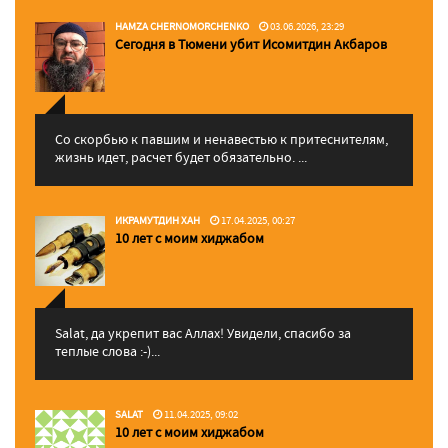
HAMZA CHERNOMORCHENKO
03.06.2026, 23:29
Сегодня в Тюмени убит Исомитдин Акбаров
Со скорбью к павшим и ненавестью к притеснителям,
жизнь идет, расчет будет обязательно. ...
ИКРАМУТДИН ХАН
17.04.2025, 00:27
10 лет с моим хиджабом
Salat, да укрепит вас Аллаx! Увидели, спасибо за
теплые слова :-)...
SALAT
11.04.2025, 09:02
10 лет с моим хиджабом