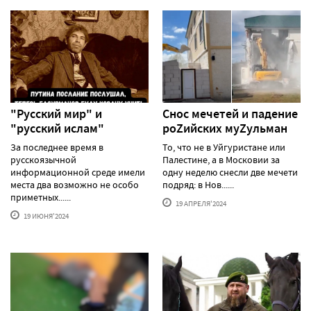
"Русский мир" и
Снос мечетей и падение
"русский ислам"
роZийских муZульман
За последнее время в
То, что не в Уйгуристане или
русскоязычной
Палестине, а в Московии за
информационной среде имели
одну неделю снесли две мечети
места два возможно не особо
подряд: в Нов......
приметных......
19 АПРЕЛЯ'2024
19 ИЮНЯ'2024