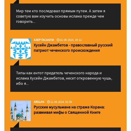
Мир тем кто последовал прямым путем. А затем я
советую вам изучить основы ислама прежде чем
говорить...
АЗЕР ГАСАНЛИ
02.09.2024, 19:12
Хусейн Джамбетов - православный русский
патриот чеченского происхождения
Типы как ентот предатель чеченского народа и
ислама Хусейн Джамбетов, несет откровенную чушь,
ибо я...
ARSLAN
11.06.2024, 02:50
Русские мусульмане на страже Корана:
pазвеивая мифы о Священной Книге