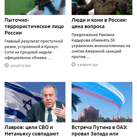
Пыточно-
Люди и кони в России:
террористическое лицо
цена вопроса
России
Предложение Рамзана
Кадырова обменять 50
Главный результат преступной
украинских военнопленных на
резни, устроенной в Крокус-
снятие Америкой санкций
Сити на прошлой неделе -
против......
официальное обнаже......
6 ЯНВАРЯ'2024
25 МАРТА'2024
Лавров: цели СВО и
Встреча Путина в ОАЭ:
Нетаньяху совпадают
провал Запада или