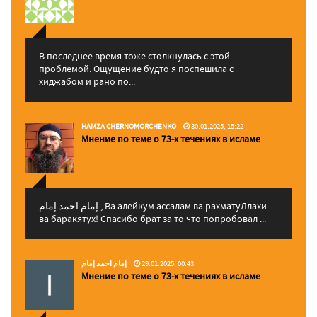
В последнее время тоже столкнулась с этой
проблемой. Ощущение будто я поспешила с
хиджабом и рано по...
HAMZA CHERNOMORCHENKO
30.01.2025, 15:22
Мнение по теме о 73-х течениях в исламе
إمام احمد إمام , Ва алейкум ассалам ва рахматуЛлахи
ва баракятух! Спасибо брат за то что попробовал ...
إمام احمد إمام
29.01.2025, 00:43
Мнение по теме о 73-х течениях в исламе