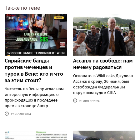
Также по теме
Сирийские банды
Ассанж на свободе: нам
против чеченцев и
нечему радоваться
турок в Вене: кто и что
Основатель WikiLeaks Джулиан
за этим стоит?
Ассанж в среду, 26 июня, был
освобожден Федеральным
Читатель из Вены прислал нам
окружным судом США......
интересную информацию о
происходящих в последнее
28 ИЮНЯ'2024
время в столице Австр......
12 ИЮЛЯ'2024