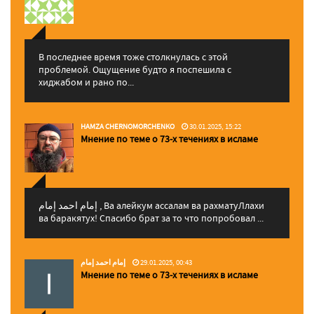
В последнее время тоже столкнулась с этой
проблемой. Ощущение будто я поспешила с
хиджабом и рано по...
HAMZA CHERNOMORCHENKO
30.01.2025, 15:22
Мнение по теме о 73-х течениях в исламе
إمام احمد إمام , Ва алейкум ассалам ва рахматуЛлахи
ва баракятух! Спасибо брат за то что попробовал ...
إمام احمد إمام
29.01.2025, 00:43
Мнение по теме о 73-х течениях в исламе