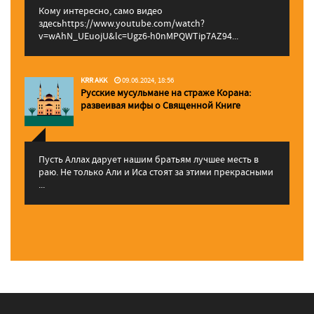
Кому интересно, само видео
здесьhttps://www.youtube.com/watch?
v=wAhN_UEuojU&lc=Ugz6-h0nMPQWTip7AZ94...
KRR AKK
09.06.2024, 18:56
Русские мусульмане на страже Корана:
pазвеивая мифы о Священной Книге
Пусть Аллах дарует нашим братьям лучшее месть в
раю. Не только Али и Иса стоят за этими прекрасными
...