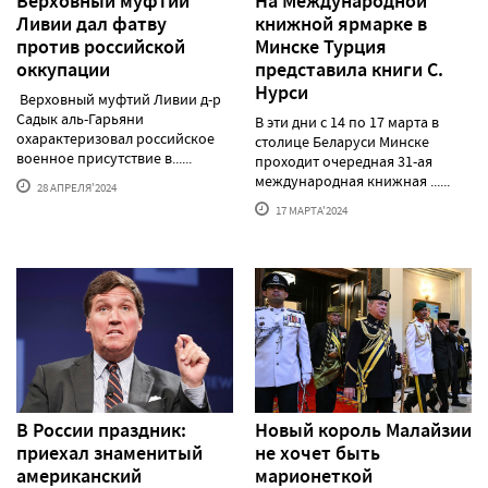
Верховный муфтий
На Международной
Ливии дал фатву
книжной ярмарке в
против российской
Минске Турция
оккупации
представила книги С.
Нурси
Верховный муфтий Ливии д-р
Садык аль-Гарьяни
В эти дни с 14 по 17 марта в
охарактеризовал российское
столице Беларуси Минске
военное присутствие в......
проходит очередная 31-ая
международная книжная ......
28 АПРЕЛЯ'2024
17 МАРТА'2024
В России праздник:
Новый король Малайзии
приехал знаменитый
не хочет быть
американский
марионеткой