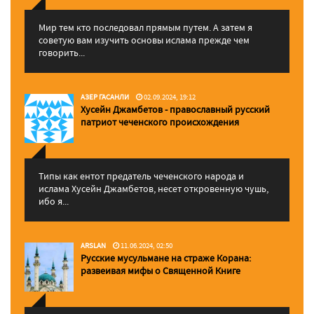
Мир тем кто последовал прямым путем. А затем я
советую вам изучить основы ислама прежде чем
говорить...
АЗЕР ГАСАНЛИ
02.09.2024, 19:12
Хусейн Джамбетов - православный русский
патриот чеченского происхождения
Типы как ентот предатель чеченского народа и
ислама Хусейн Джамбетов, несет откровенную чушь,
ибо я...
ARSLAN
11.06.2024, 02:50
Русские мусульмане на страже Корана:
pазвеивая мифы о Священной Книге