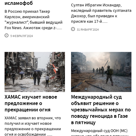
исламофоб
Султан Ибрагим Искандар,
наследный правитель султаната
В Россию приехал Такер
Джохор, был приведен к
Карлсон, американский
присяге как 17-й......
"журналист", бывший ведущий
Fox News. Ажиотаж среди z-......
31 ЯНВАРЯ'2024
5 ФЕВРАЛЯ'2024
ХАМАС изучает новое
Международный суд
предложение о
объявит решение о
прекращении огня
чрезвычайных мерах по
поводу геноцида в Газе
ХАМАС заявил во вторник, что
в пятницу
получил и изучает новое
предложение о прекращении
Международный суд ООН (МС)
огня и освобождении ......