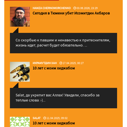
HAMZA CHERNOMORCHENKO
03.06.2026, 23:29
Сегодня в Тюмени убит Исомитдин Акбаров
Со скорбью к павшим и ненавестью к притеснителям,
жизнь идет, расчет будет обязательно. ...
ИКРАМУТДИН ХАН
17.04.2025, 00:27
10 лет с моим хиджабом
Salat, да укрепит вас Аллаx! Увидели, спасибо за
теплые слова :-)...
SALAT
11.04.2025, 09:02
10 лет с моим хиджабом