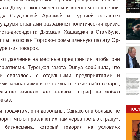
ала Доху в экономическом и военном отношении.
жду Саудовской Аравией и Турцией остаются
у двумя странами разразился политический кризис
листа-диссидента Джамаля Хашакджи в Стамбуле,
руппы, включая Торгово-промышленную палату Эр-
урецких товаров.
ют давление на местные предприятия, чтобы они
приятиями. Турецкая газета Dunya сообщила, что
ии связалось с отдельными предприятиями и
кими компаниями и не покупать какие-либо товары,
ельство заявило, что наложит штраф на любую
иказ.
ПОСЛ
 продуктам, они довольны. Однако они больше не
орят, что отправляют их нам через третью страну»,
го бизнесмена, который говорил на условиях