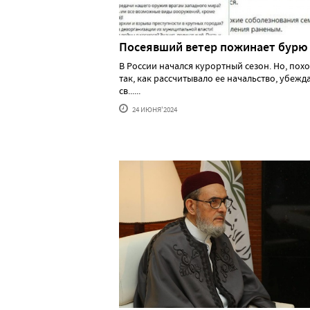
Посеявший ветер пожинает бурю
В России начался курортный сезон. Но, похо
так, как рассчитывало ее начальство, убеж
св......
24 ИЮНЯ'2024