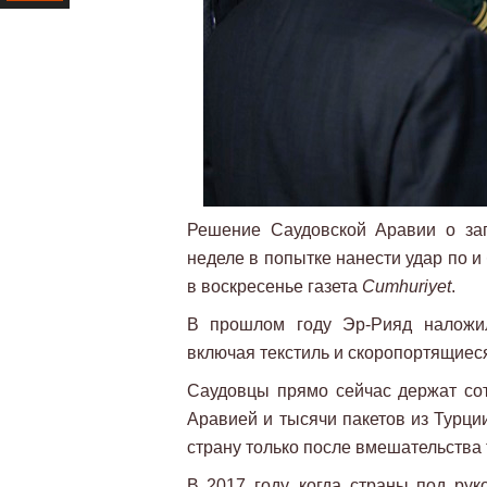
Ресурс
Решение Саудовской Аравии о зап
неделе в попытке нанести удар по и
в воскресенье газета
Cumhuriyet
.
В прошлом году Эр-Рияд наложил
включая текстиль и скоропортящиес
Саудовцы прямо сейчас держат сот
Аравией и тысячи пакетов из Турци
страну только после вмешательства 
В 2017 году, когда страны под ру