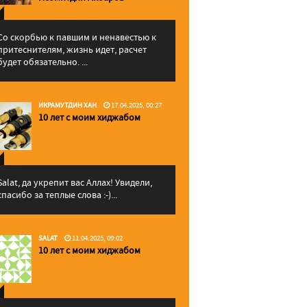
Со скорбью к павшим и ненавестью к
притеснителям, жизнь идет, расчет
будет обязательно. ...
ИКРАМУТДИН ХАН
17.04.2025, 00:27
10 лет с моим хиджабом
Salat, да укрепит вас Аллаx! Увидели,
спасибо за теплые слова :-)...
SALAT
11.04.2025, 09:02
10 лет с моим хиджабом