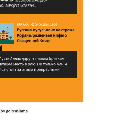
v=wAhN_UEuojU&lc=Ugz6-
h0nMPQWTip7AZ94...
KRR AKK
09.06.2024, 18:56
Русские мусульмане на страже
Корана: pазвеивая мифы о
Священной Книге
Пусть Аллах дарует нашим братьям
лучшее месть в раю. Не только Али и
Иса стоят за этими прекрасными ...
 by golosislama