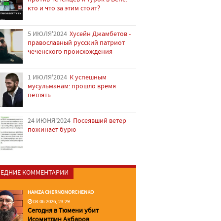
кто и что за этим стоит?
5 ИЮЛЯ'2024
Хусейн Джамбетов -
православный русский патриот
чеченского происхождения
1 ИЮЛЯ'2024
К успешным
мусульманам: прошло время
петлять
24 ИЮНЯ'2024
Посеявший ветер
пожинает бурю
ЕДНИЕ КОММЕНТАРИИ
HAMZA CHERNOMORCHENKO
03.06.2026, 23:29
Сегодня в Тюмени убит
Исомитдин Акбаров