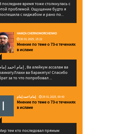
В последнее время тоже столкнулась с
этой проблемой. Ощущение будто я
поспешила с хиджабом и рано по...
HAMZA CHERNOMORCHENKO
30.01.2025, 15:22
Мнение по теме о 73-х течениях
в исламе
إمام احمد إما , Ва алейкум ассалам ва
рахматуЛлахи ва баракятух! Спасибо
брат за то что попробовал ...
إمام احمد إمام
29.01.2025, 00:43
Мнение по теме о 73-х течениях
в исламе
Мир тем кто последовал прямым