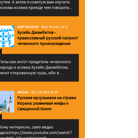
путем. А затем я советую вам изучить
основы ислама прежде чем говорить...
АЗЕР ГАСАНЛИ
02.09.2024, 19:12
Хусейн Джамбетов -
православный русский патриот
чеченского происхождения
Типы как ентот предатель чеченского
народа и ислама Хусейн Джамбетов,
несет откровенную чушь, ибо я...
ARSLAN
11.06.2024, 02:50
Русские мусульмане на страже
Корана: pазвеивая мифы о
Священной Книге
Кому интересно, само видео
здесьhttps://www.youtube.com/watch?