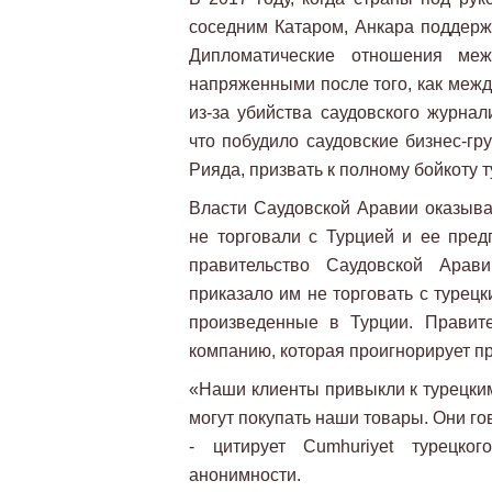
соседним Катаром, Анкара поддерж
Дипломатические отношения ме
напряженными после того, как межд
из-за убийства саудовского журна
что побудило саудовские бизнес-г
Рияда, призвать к полному бойкоту т
Власти Саудовской Аравии оказыва
не торговали с Турцией и ее пред
правительство Саудовской Арав
приказало им не торговать с турец
произведенные в Турции. Правит
компанию, которая проигнорирует пр
«Наши клиенты привыкли к турецким
могут покупать наши товары. Они гов
- цитирует Cumhuriyet турецко
анонимности.