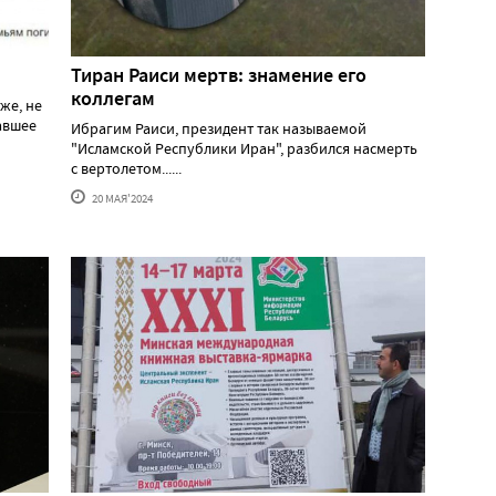
Тиран Раиси мертв: знамение его
коллегам
же, не
давшее
Ибрагим Раиси, президент так называемой
"Исламской Республики Иран", разбился насмерть
с вертолетом......
20 МАЯ'2024