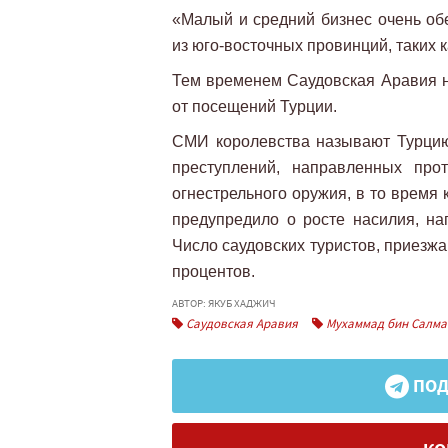
«Малый и средний бизнес очень обе
из юго-восточных провинций, таких к
Тем временем Саудовская Аравия н
от посещений Турции.
СМИ королевства называют Турцию
преступлений, направленных про
огнестрельного оружия, в то время
предупредило о росте насилия, на
Число саудовских туристов, приезж
процентов.
АВТОР: ЯКУБ ХАДЖИЧ
Саудовская Аравия
Мухаммад бин Салма
ПОД