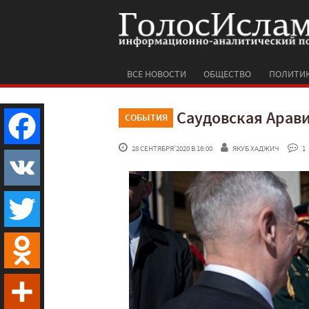
ВСЕ НОВОСТИ
ОБЩЕСТВО
ПОЛИТИ
Саудовская Арав
СОБЫТИЯ
 28 СЕНТЯБРЯ'2020 В 16:00
ЯКУБ ХАДЖИЧ
 1
Facebook
VK
Twitter
Odnoklassniki