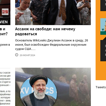
в и
Ассанж на свободе: нам нечему
оит?
радоваться
Основатель WikiLeaks Джулиан Ассанж в среду, 26
ремя в
июня, был освобожден Федеральным окружным
судом США......
28 ИЮНЯ'2024
Tweets