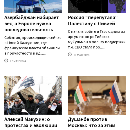
Азербайджан набирает
Россия "перепутала"
вес, а Европе нужна
Палестину с Ливией
последовательность
С начала войны в Газе одним из
аргументов роZийских
События, происходящие сейчас
муZульман в пользу поддержки
в Новой Каледонии, где
т.н. СВО стала про......
французские власти обвинили
в причастности к ид......
10 МАЯ'2024
17 МАЯ'2024
Алексей Макуxин: о
Душанбе против
протестаx и эволюции
Москвы: что за этим