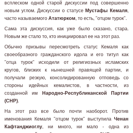
всплеском одной старой дискуссии под совершенно
новым углом. Дискуссии о статусе
Мустафы Кемаля
,
часто называемого
Ататюрком
, то есть, "отцом турок".
Сама эта дискуссия, как уже было сказано, стара.
Новым же стало то, кто инициировал ее на этот раз.
Обычно призывы пересмотреть статус Кемаля как
своеобразного гражданского идола и его титул как
"отца турок" исходили от религиозных исламских
кругов, близких к нынешней правящей партии, и
получали резкую, консолидированную отповедь со
стороны идейных кемалистов, в частности, из
созданной им
Народно-Республиканской Партии
(CHP)
.
На этот раз все было почти наоборот. Против
именования Кемаля "отцом турок" выступила
Ченан
Кафтанджиоглу
, ни много, ни мало - одна из