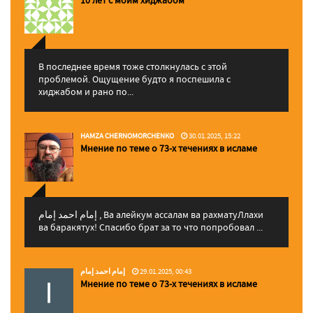
10 лет с моим хиджабом
В последнее время тоже столкнулась с этой
проблемой. Ощущение будто я поспешила с
хиджабом и рано по...
HAMZA CHERNOMORCHENKO
30.01.2025, 15:22
Мнение по теме о 73-х течениях в исламе
إمام احمد إمام , Ва алейкум ассалам ва рахматуЛлахи
ва баракятух! Спасибо брат за то что попробовал ...
إمام احمد إمام
29.01.2025, 00:43
Мнение по теме о 73-х течениях в исламе