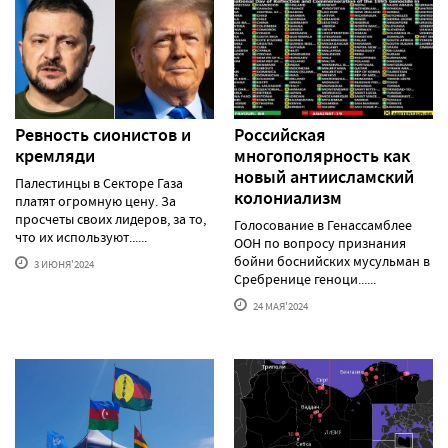
Ревность сионистов и
Российская
кремляди
многополярность как
новый антиисламский
Палестинцы в Секторе Газа
колониализм
платят огромную цену. За
просчеты своих лидеров, за то,
Голосование в Генассамблее
что их используют......
ООН по вопросу признания
бойни боснийских мусульман в
3 ИЮНЯ'2024
Сребренице геноци......
24 МАЯ'2024