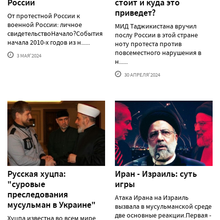
России
стоит и куда это
приведет?
От протестной России к
военной России: личное
МИД Таджикистана вручил
свидетельствоНачало?События
послу России в этой стране
начала 2010-х годов из н......
ноту протеста против
повсеместного нарушения в
3 МАЯ'2024
н......
30 АПРЕЛЯ'2024
Русская хуцпа:
Иран - Израиль: суть
"суровые
игры
преследования
Атака Ирана на Израиль
мусульман в Украине"
вызвала в мусульманской среде
две основные реакции.Первая -
Хуцпа известна во всем мире