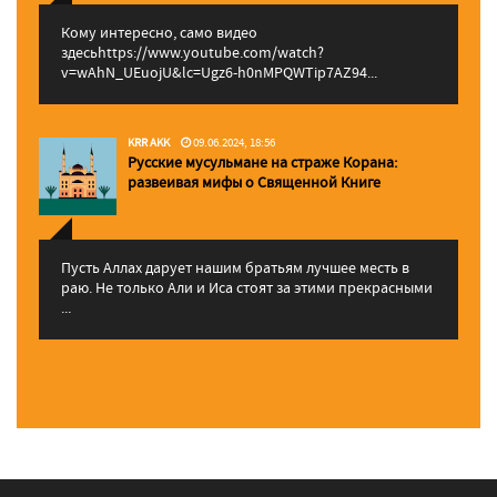
Кому интересно, само видео
здесьhttps://www.youtube.com/watch?
v=wAhN_UEuojU&lc=Ugz6-h0nMPQWTip7AZ94...
KRR AKK
09.06.2024, 18:56
Русские мусульмане на страже Корана:
pазвеивая мифы о Священной Книге
Пусть Аллах дарует нашим братьям лучшее месть в
раю. Не только Али и Иса стоят за этими прекрасными
...