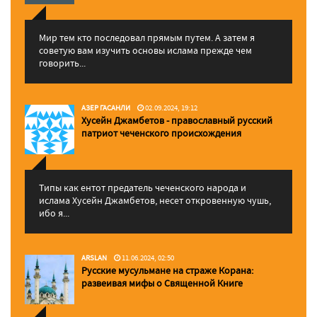
Мир тем кто последовал прямым путем. А затем я
советую вам изучить основы ислама прежде чем
говорить...
АЗЕР ГАСАНЛИ
02.09.2024, 19:12
Хусейн Джамбетов - православный русский
патриот чеченского происхождения
Типы как ентот предатель чеченского народа и
ислама Хусейн Джамбетов, несет откровенную чушь,
ибо я...
ARSLAN
11.06.2024, 02:50
Русские мусульмане на страже Корана:
pазвеивая мифы о Священной Книге