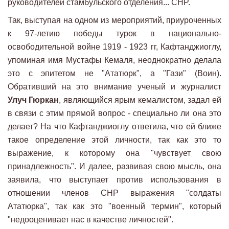
руководителей стамбульского отделения... CHP.
Так, выступая на одном из мероприятий, приуроченных
к 97-летию победы турок в национально-
освободительной войне 1919 - 1923 гг, Кафтанджиоглу,
упоминая имя Мустафы Кемаля, неоднократно делала
это с эпитетом не "Ататюрк", а "Гази" (Воин).
Обративший на это внимание ученый и журналист
Улуч Гюркан
, являющийся ярым кемалистом, задал ей
в связи с этим прямой вопрос - специально ли она это
делает? На что Кафтанджиоглу ответила, что ей ближе
такое определение этой личности, так как это то
выражение, к которому она "чувствует свою
принадлежность". И далее, развивая свою мысль, она
заявила, что выступает против использования в
отношении членов CHP выражения "солдаты
Ататюрка", так как это "военный термин", который
"недооценивает нас в качестве личностей".