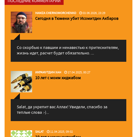
ПОСЛЕДНИЕ КОММЕНТАРИИ
HAMZA CHERNOMORCHENKO
03.06.2026, 23:29
Сегодня в Тюмени убит Исомитдин Акбаров
Со скорбью к павшим и ненавестью к притеснителям,
жизнь идет, расчет будет обязательно. ...
ИКРАМУТДИН ХАН
17.04.2025, 00:27
10 лет с моим хиджабом
Salat, да укрепит вас Аллаx! Увидели, спасибо за
теплые слова :-)...
SALAT
11.04.2025, 09:02