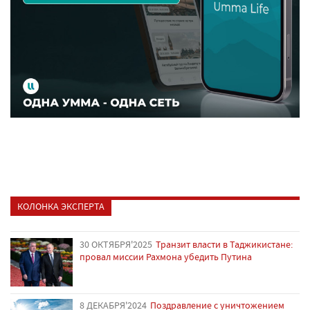
КОЛОНКА ЭКСПЕРТА
30 ОКТЯБРЯ'2025
Транзит власти в Таджикистане:
провал миссии Рахмона убедить Путина
8 ДЕКАБРЯ'2024
Поздравление с уничтожением