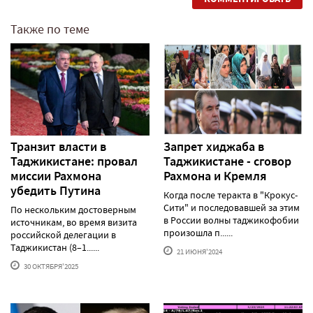
Также по теме
Транзит власти в
Запрет хиджаба в
Таджикистане: провал
Таджикистане - сговор
миссии Рахмона
Рахмона и Кремля
убедить Путина
Когда после теракта в "Крокус-
Сити" и последовавшей за этим
По нескольким достоверным
в России волны таджикофобии
источникам, во время визита
произошла п......
российской делегации в
Таджикистан (8–1......
21 ИЮНЯ'2024
30 ОКТЯБРЯ'2025