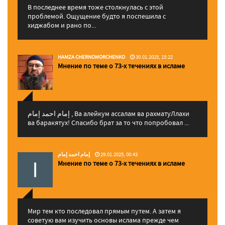
В последнее время тоже столкнулась с этой
проблемой. Ощущение будто я поспешила с
хиджабом и рано по...
HAMZA CHERNOMORCHENKO
30.01.2025, 15:22
Мнение по теме о 73-х течениях в исламе
إمام احمد إمام , Ва алейкум ассалам ва рахматуЛлахи
ва баракятух! Спасибо брат за то что попробовал ...
إمام احمد إمام
29.01.2025, 00:43
Мнение по теме о 73-х течениях в исламе
Мир тем кто последовал прямым путем. А затем я
советую вам изучить основы ислама прежде чем