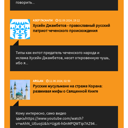
говорить...
АЗЕР ГАСАНЛИ
02.09.2024, 19:12
Хусейн Джамбетов - православный русский
патриот чеченского происхождения
Типы как ентот предатель чеченского народа и
ислама Хусейн Джамбетов, несет откровенную чушь,
ибо я...
ARSLAN
11.06.2024, 02:50
Русские мусульмане на страже Корана:
pазвеивая мифы о Священной Книге
Кому интересно, само видео
здесьhttps://www.youtube.com/watch?
v=wAhN_UEuojU&lc=Ugz6-h0nMPQWTip7AZ94...