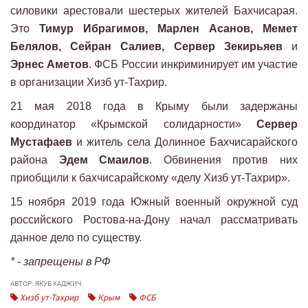
силовики арестовали шестерых жителей Бахчисарая.
Это
Тимур Ибрагимов, Марлен Асанов, Мемет
Белялов, Сейран Салиев, Сервер Зекирьяев
и
Эрнес Аметов
. ФСБ России инкриминирует им участие
в организации Хизб ут-Тахрир.
​21 мая 2018 года в Крыму были задержаны
координатор «Крымской солидарности»
Сервер
Мустафаев
и житель села Долинное Бахчисарайского
района
Эдем Смаилов
. Обвинения против них
приобщили к бахчисарайскому «делу Хизб ут-Тахрир».
15 ноября 2019 года Южный военный окружной суд
российского Ростова-на-Дону начал рассматривать
данное дело по существу.
* - запрещены в РФ
АВТОР: ЯКУБ ХАДЖИЧ
Хизб ут-Тахрир
Крым
ФСБ