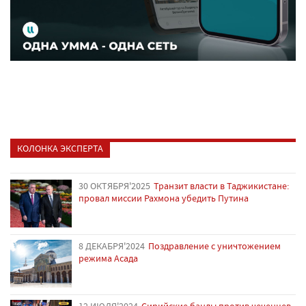
КОЛОНКА ЭКСПЕРТА
30 ОКТЯБРЯ'2025
Транзит власти в Таджикистане:
провал миссии Рахмона убедить Путина
8 ДЕКАБРЯ'2024
Поздравление с уничтожением
режима Асада