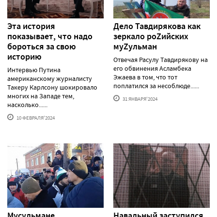
Эта история
Дело Тавдирякова как
показывает, что надо
зеркало роZийских
бороться за свою
муZульман
историю
Отвечая Расулу Тавдирякову на
его обвинения Асламбека
Интервью Путина
Эжаева в том, что тот
американскому журналисту
поплатился за несоблюде......
Такеру Карлсону шокировало
многих на Западе тем,
31 ЯНВАРЯ'2024
насколько......
10 ФЕВРАЛЯ'2024
Мусульмане
Навальный заступился