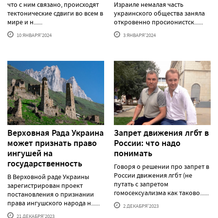
что с ним связано, происходят
Израиле немалая часть
тектонические сдвиги во всем в
украинского общества заняла
мире и н......
откровенно просионистск......
10 ЯНВАРЯ'2024
3 ЯНВАРЯ'2024
Верховная Рада Украина
Запрет движения лгбт в
может признать право
России: что надо
ингушей на
понимать
государственность
Говоря о решении про запрет в
России движения лгбт (не
В Верховной раде Украины
путать с запретом
зарегистрирован проект
гомосексуализма как таково......
постановления о признании
права ингушского народа н......
2 ДЕКАБРЯ'2023
21 ДЕКАБРЯ'2023