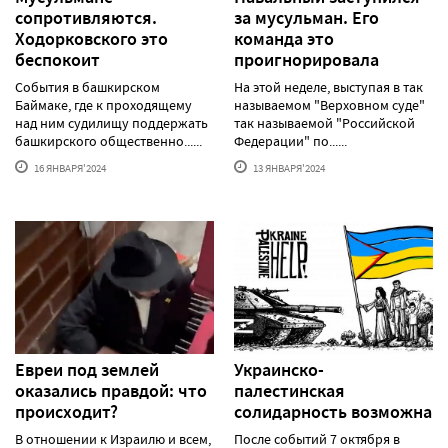
сопротивляются.
за мусульман. Его
Ходорковского это
команда это
беспокоит
проигнорировала
События в башкирском
На этой неделе, выступая в так
Баймаке, где к проходящему
называемом "Верховном суде"
над ним судилищу поддержать
так называемой "Российской
башкирского общественно......
Федерации" по......
16 ЯНВАРЯ'2024
13 ЯНВАРЯ'2024
Евреи под землей
Украинско-
оказались правдой: что
палестинская
происходит?
солидарность возможна
В отношении к Израилю и всем,
После событий 7 октября в