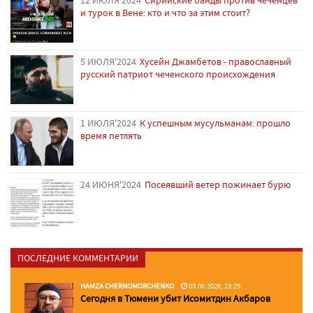
12 ИЮЛЯ'2024
Сирийские банды против чеченцев
и турок в Вене: кто и что за этим стоит?
5 ИЮЛЯ'2024
Хусейн Джамбетов - православный
русский патриот чеченского происхождения
1 ИЮЛЯ'2024
К успешным мусульманам: прошло
время петлять
24 ИЮНЯ'2024
Посеявший ветер пожинает бурю
ПОСЛЕДНИЕ КОММЕНТАРИИ
HAMZA CHERNOMORCHENKO
03.06.2026, 23:29
Сегодня в Тюмени убит Исомитдин Акбаров