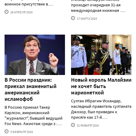
военное присутствие в......
проходит очередная 31-ая
международная книжная ......
28 АПРЕЛЯ'2024
17 МАРТА'2024
В России праздник:
Новый король Малайзии
приехал знаменитый
не хочет быть
американский
марионеткой
исламофоб
Султан Ибрагим Искандар,
наследный правитель султаната
В Россию приехал Такер
Джохор, был приведен к
Карлсон, американский
присяге как 17-й......
"журналист", бывший ведущий
Fox News. Ажиотаж среди z-......
31 ЯНВАРЯ'2024
5 ФЕВРАЛЯ'2024