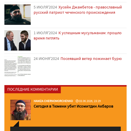
5 ИЮЛЯ'2024
Хусейн Джамбетов - православный
русский патриот чеченского происхождения
1 ИЮЛЯ'2024
К успешным мусульманам: прошло
время петлять
24 ИЮНЯ'2024
Посеявший ветер пожинает бурю
ПОСЛЕДНИЕ КОММЕНТАРИИ
HAMZA CHERNOMORCHENKO
03.06.2026, 23:29
Сегодня в Тюмени убит Исомитдин Акбаров