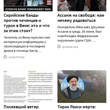
Сирийские банды
Ассанж на свободе: нам
против чеченцев и
нечему радоваться
турок в Вене: кто и что
Основатель WikiLeaks Джулиан
за этим стоит?
Ассанж в среду, 26 июня, был
освобожден Федеральным
Читатель из Вены прислал нам
окружным судом США......
интересную информацию о
происходящих в последнее
28 ИЮНЯ'2024
время в столице Австр......
12 ИЮЛЯ'2024
Посеявший ветер
Тиран Раиси мертв: