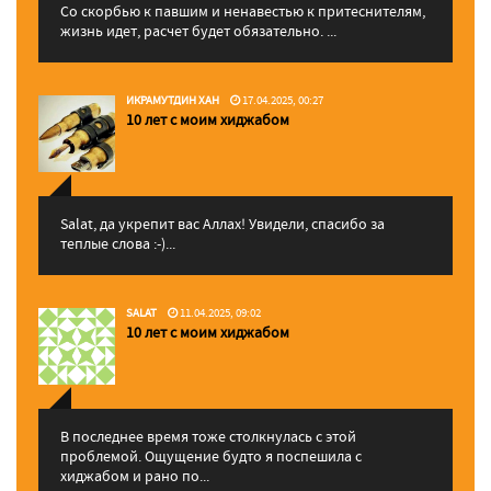
Со скорбью к павшим и ненавестью к притеснителям,
жизнь идет, расчет будет обязательно. ...
ИКРАМУТДИН ХАН
17.04.2025, 00:27
10 лет с моим хиджабом
Salat, да укрепит вас Аллаx! Увидели, спасибо за
теплые слова :-)...
SALAT
11.04.2025, 09:02
10 лет с моим хиджабом
В последнее время тоже столкнулась с этой
проблемой. Ощущение будто я поспешила с
хиджабом и рано по...