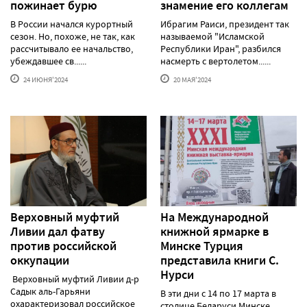
пожинает бурю
знамение его коллегам
В России начался курортный
Ибрагим Раиси, президент так
сезон. Но, похоже, не так, как
называемой "Исламской
рассчитывало ее начальство,
Республики Иран", разбился
убеждавшее св......
насмерть с вертолетом......
24 ИЮНЯ'2024
20 МАЯ'2024
Верховный муфтий
На Международной
Ливии дал фатву
книжной ярмарке в
против российской
Минске Турция
оккупации
представила книги С.
Нурси
Верховный муфтий Ливии д-р
Садык аль-Гарьяни
В эти дни с 14 по 17 марта в
охарактеризовал российское
столице Беларуси Минске