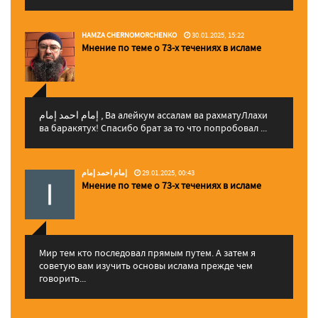
HAMZA CHERNOMORCHENKO
30.01.2025, 15:22
Мнение по теме о 73-х течениях в исламе
إمام احمد إمام , Ва алейкум ассалам ва рахматуЛлахи
ва баракятух! Спасибо брат за то что попробовал ...
إمام احمد إمام
29.01.2025, 00:43
Мнение по теме о 73-х течениях в исламе
Мир тем кто последовал прямым путем. А затем я
советую вам изучить основы ислама прежде чем
говорить...