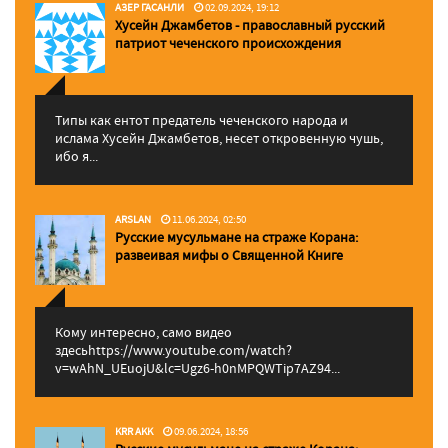
АЗЕР ГАСАНЛИ
02.09.2024, 19:12
Хусейн Джамбетов - православный русский
патриот чеченского происхождения
Типы как ентот предатель чеченского народа и
ислама Хусейн Джамбетов, несет откровенную чушь,
ибо я...
ARSLAN
11.06.2024, 02:50
Русские мусульмане на страже Корана:
pазвеивая мифы о Священной Книге
Кому интересно, само видео
здесьhttps://www.youtube.com/watch?
v=wAhN_UEuojU&lc=Ugz6-h0nMPQWTip7AZ94...
KRR AKK
09.06.2024, 18:56