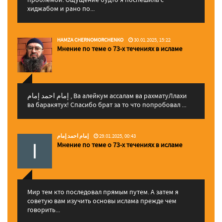
хиджабом и рано по...
HAMZA CHERNOMORCHENKO
30.01.2025, 15:22
Мнение по теме о 73-х течениях в исламе
إمام احمد إمام , Ва алейкум ассалам ва рахматуЛлахи
ва баракятух! Спасибо брат за то что попробовал ...
إمام احمد إمام
29.01.2025, 00:43
Мнение по теме о 73-х течениях в исламе
Мир тем кто последовал прямым путем. А затем я
советую вам изучить основы ислама прежде чем
говорить...