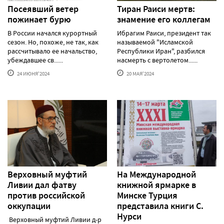
Посеявший ветер
Тиран Раиси мертв:
пожинает бурю
знамение его коллегам
В России начался курортный
Ибрагим Раиси, президент так
сезон. Но, похоже, не так, как
называемой "Исламской
рассчитывало ее начальство,
Республики Иран", разбился
убеждавшее св......
насмерть с вертолетом......
24 ИЮНЯ'2024
20 МАЯ'2024
Верховный муфтий
На Международной
Ливии дал фатву
книжной ярмарке в
против российской
Минске Турция
оккупации
представила книги С.
Нурси
Верховный муфтий Ливии д-р