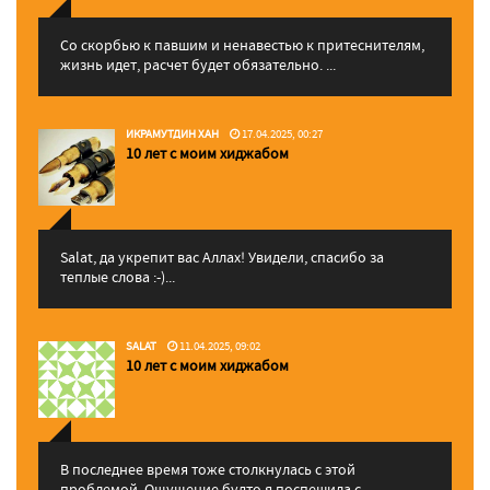
Со скорбью к павшим и ненавестью к притеснителям,
жизнь идет, расчет будет обязательно. ...
ИКРАМУТДИН ХАН
17.04.2025, 00:27
10 лет с моим хиджабом
Salat, да укрепит вас Аллаx! Увидели, спасибо за
теплые слова :-)...
SALAT
11.04.2025, 09:02
10 лет с моим хиджабом
В последнее время тоже столкнулась с этой
проблемой. Ощущение будто я поспешила с