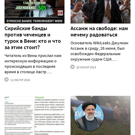
Сирийские банды
Ассанж на свободе: нам
против чеченцев и
нечему радоваться
турок в Вене: кто и что
Основатель WikiLeaks Джулиан
за этим стоит?
Ассанж в среду, 26 июня, был
освобожден Федеральным
Читатель из Вены прислал нам
окружным судом США......
интересную информацию о
происходящих в последнее
28 ИЮНЯ'2024
время в столице Австр......
12 ИЮЛЯ'2024