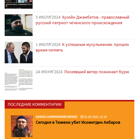
5 ИЮЛЯ'2024
Хусейн Джамбетов - православный
русский патриот чеченского происхождения
1 ИЮЛЯ'2024
К успешным мусульманам: прошло
время петлять
24 ИЮНЯ'2024
Посеявший ветер пожинает бурю
ПОСЛЕДНИЕ КОММЕНТАРИИ
HAMZA CHERNOMORCHENKO
03.06.2026, 23:29
Сегодня в Тюмени убит Исомитдин Акбаров