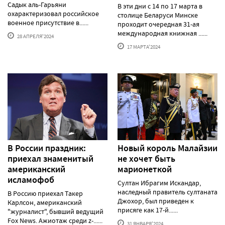
Садык аль-Гарьяни
В эти дни с 14 по 17 марта в
охарактеризовал российское
столице Беларуси Минске
военное присутствие в......
проходит очередная 31-ая
международная книжная ......
28 АПРЕЛЯ'2024
17 МАРТА'2024
В России праздник:
Новый король Малайзии
приехал знаменитый
не хочет быть
американский
марионеткой
исламофоб
Султан Ибрагим Искандар,
наследный правитель султаната
В Россию приехал Такер
Джохор, был приведен к
Карлсон, американский
присяге как 17-й......
"журналист", бывший ведущий
Fox News. Ажиотаж среди z-......
31 ЯНВАРЯ'2024