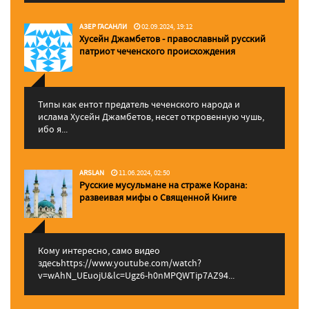
АЗЕР ГАСАНЛИ
02.09.2024, 19:12
Хусейн Джамбетов - православный русский
патриот чеченского происхождения
Типы как ентот предатель чеченского народа и
ислама Хусейн Джамбетов, несет откровенную чушь,
ибо я...
ARSLAN
11.06.2024, 02:50
Русские мусульмане на страже Корана:
pазвеивая мифы о Священной Книге
Кому интересно, само видео
здесьhttps://www.youtube.com/watch?
v=wAhN_UEuojU&lc=Ugz6-h0nMPQWTip7AZ94...