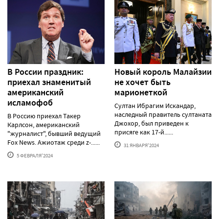
В России праздник:
Новый король Малайзии
приехал знаменитый
не хочет быть
американский
марионеткой
исламофоб
Султан Ибрагим Искандар,
наследный правитель султаната
В Россию приехал Такер
Джохор, был приведен к
Карлсон, американский
присяге как 17-й......
"журналист", бывший ведущий
Fox News. Ажиотаж среди z-......
31 ЯНВАРЯ'2024
5 ФЕВРАЛЯ'2024