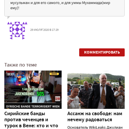
мусульман и для его самого, и для уммы Мухаммада(мир
ему)!
29 ИЮЛЯ'2020 В 17:29
КОММЕНТИРОВАТЬ
Также по теме
Сирийские банды
Ассанж на свободе: нам
против чеченцев и
нечему радоваться
турок в Вене: кто и что
Основатель WikiLeaks Джулиан