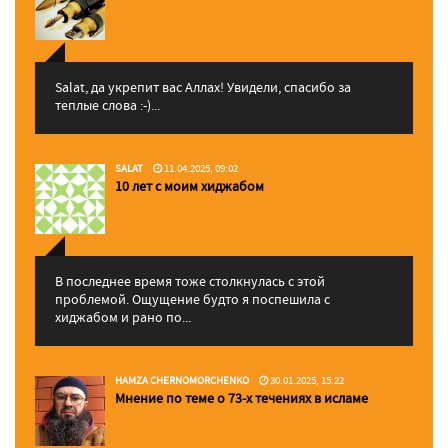
Salat, да укрепит вас Аллаx! Увидели, спасибо за
теплые слова :-)...
SALAT
11.04.2025, 09:02
10 лет с моим хиджабом
В последнее время тоже столкнулась с этой
проблемой. Ощущение будто я поспешила с
хиджабом и рано по...
HAMZA CHERNOMORCHENKO
30.01.2025, 15:22
Мнение по теме о 73-х течениях в исламе