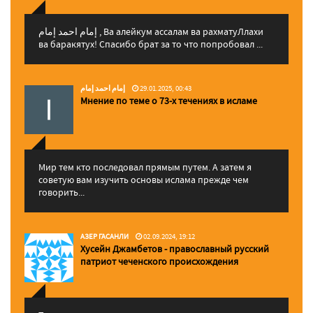
إمام احمد إمام , Ва алейкум ассалам ва рахматуЛлахи
ва баракятух! Спасибо брат за то что попробовал ...
إمام احمد إمام
29.01.2025, 00:43
Мнение по теме о 73-х течениях в исламе
Мир тем кто последовал прямым путем. А затем я
советую вам изучить основы ислама прежде чем
говорить...
АЗЕР ГАСАНЛИ
02.09.2024, 19:12
Хусейн Джамбетов - православный русский
патриот чеченского происхождения