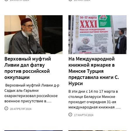
Верховный муфтий
На Международной
Ливии дал фатву
книжной ярмарке в
против российской
Минске Турция
оккупации
представила книги С.
Нурси
Верховный муфтий Ливии д-р
Садык аль-Гарьяни
В эти дни с 14 по 17 марта в
охарактеризовал российское
столице Беларуси Минске
военное присутствие в......
проходит очередная 31-ая
международная книжная ......
28 АПРЕЛЯ'2024
17 МАРТА'2024