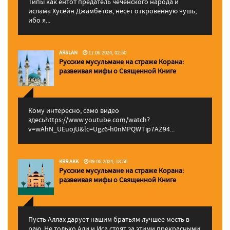
Типы как ентот предатель чеченского народа и
ислама Хусейн Джамбетов, несет откровенную чушь,
ибо я...
ARSLAN
11.06.2024, 02:50
Русские мусульмане на страже Корана:
pазвеивая мифы о Священной Книге
Кому интересно, само видео
здесьhttps://www.youtube.com/watch?
v=wAhN_UEuojU&lc=Ugz6-h0nMPQWTip7AZ94...
KRR AKK
09.06.2024, 18:56
Русские мусульмане на страже Корана:
pазвеивая мифы о Священной Книге
Пусть Аллах дарует нашим братьям лучшее месть в
раю. Не только Али и Иса стоят за этими прекрасными