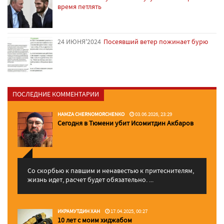
время петлять
24 ИЮНЯ'2024
Посеявший ветер пожинает бурю
ПОСЛЕДНИЕ КОММЕНТАРИИ
HAMZA CHERNOMORCHENKO
03.06.2026, 23:29
Сегодня в Тюмени убит Исомитдин Акбаров
Со скорбью к павшим и ненавестью к притеснителям,
жизнь идет, расчет будет обязательно. ...
ИКРАМУТДИН ХАН
17.04.2025, 00:27
10 лет с моим хиджабом