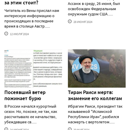
за этим стоит?
Ассанж в среду, 26 июня, был
освобожден Федеральным
Читатель из Вены прислал нам
окружным судом США......
интересную информацию о
происходящих в последнее
28 ИЮНЯ'2024
время в столице Австр......
12 ИЮЛЯ'2024
Посеявший ветер
Тиран Раиси мертв:
пожинает бурю
знамение его коллегам
В России начался курортный
Ибрагим Раиси, президент так
сезон. Но, похоже, не так, как
называемой "Исламской
рассчитывало ее начальство,
Республики Иран", разбился
убеждавшее св......
насмерть с вертолетом......
24 ИЮНЯ'2024
20 МАЯ'2024