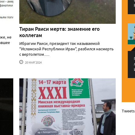
Тиран Раиси мертв: знамение его
коллегам
же, не
давшее
Ибрагим Раиси, президент так называемой
"Исламской Республики Иран", разбился насмерть
с вертолетом......
20 МАЯ'2024
Tweets