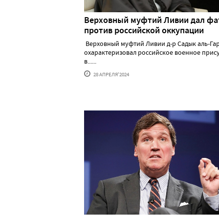
Верховный муфтий Ливии дал фа
против российской оккупации
Верховный муфтий Ливии д-р Садык аль-Га
охарактеризовал российское военное прис
в......
28 АПРЕЛЯ'2024