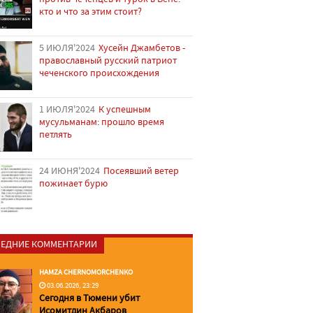
кто и что за этим стоит?
5 ИЮЛЯ'2024
Хусейн Джамбетов -
православный русский патриот
чеченского происхождения
1 ИЮЛЯ'2024
К успешным
мусульманам: прошло время
петлять
24 ИЮНЯ'2024
Посеявший ветер
пожинает бурю
ЕДНИЕ КОММЕНТАРИИ
HAMZA CHERNOMORCHENKO
03.06.2026, 23:29
Сегодня в Тюмени убит
Исомитдин Акбаров