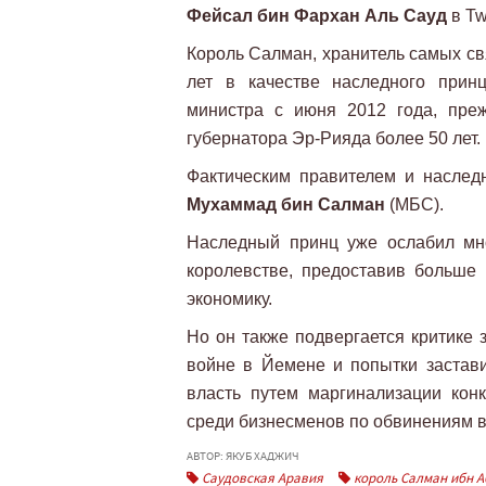
Фейсал бин Фархан Аль Сауд
в Twi
Король Салман, хранитель самых св
лет в качестве наследного прин
министра с июня 2012 года, пре
губернатора Эр-Рияда более 50 лет.
Фактическим правителем и наслед
Мухаммад бин Салман
(МБС).
Наследный принц уже ослабил мн
королевстве, предоставив больш
экономику.
Но он также подвергается критике 
войне в Йемене и попытки застав
власть путем маргинализации конк
среди бизнесменов по обвинениям в
АВТОР: ЯКУБ ХАДЖИЧ
Саудовская Аравия
король Салман ибн А