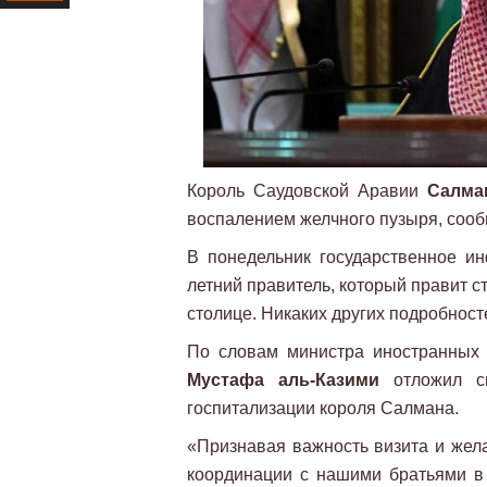
Ресурс
Король Саудовской Аравии
Салма
воспалением желчного пузыря, соо
В понедельник государственное и
летний правитель, который правит с
столице. Никаких других подробност
По словам министра иностранных 
Мустафа аль-Казими
отложил св
госпитализации короля Салмана.
«Признавая важность визита и жела
координации с нашими братьями в 