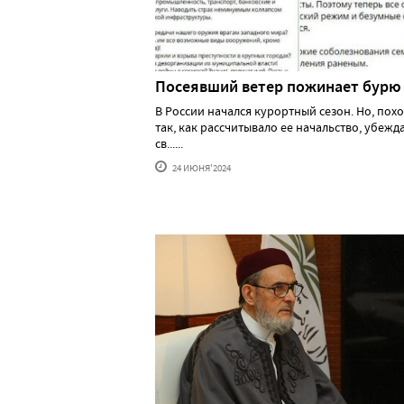
Посеявший ветер пожинает бурю
В России начался курортный сезон. Но, похо
так, как рассчитывало ее начальство, убеж
св......
24 ИЮНЯ'2024