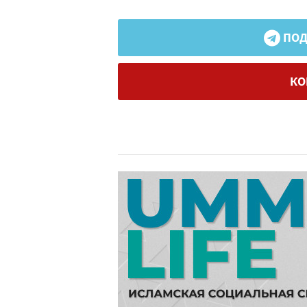
ПОД
КО