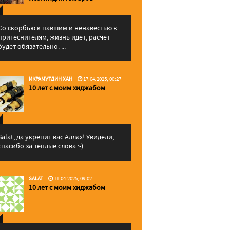
Со скорбью к павшим и ненавестью к
притеснителям, жизнь идет, расчет
будет обязательно. ...
ИКРАМУТДИН ХАН
17.04.2025, 00:27
10 лет с моим хиджабом
Salat, да укрепит вас Аллаx! Увидели,
спасибо за теплые слова :-)...
SALAT
11.04.2025, 09:02
10 лет с моим хиджабом