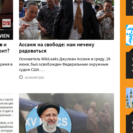
в и
Ассанж на свободе: нам нечему
оит?
радоваться
Основатель WikiLeaks Джулиан Ассанж в среду, 26
ремя в
июня, был освобожден Федеральным окружным
судом США......
28 ИЮНЯ'2024