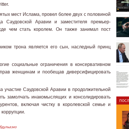
tter.
ятых мест Ислама, провел более двух с половиной
ца Саудовской Аравии и заместителя премьер-
жде чем стать королем. Он также занимал пост
ником трона является его сын, наследный принц
огие социальные ограничения в консервативном
е прав женщинам и пообещав диверсифицировать
за участие Саудовской Аравии в продолжительной
ить замолчать инакомыслящих и консолидировать
ПОСЛ
урентов, включая чистку в королевской семье и
 коррупции.
бдульазиз