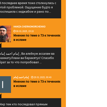
В последнее время тоже столкнулась с
этой проблемой. Ощущение будто я
поспешила с хиджабом и рано по...
HAMZA CHERNOMORCHENKO
30.01.2025, 15:22
Мнение по теме о 73-х течениях
в исламе
إمام احمد إما , Ва алейкум ассалам ва
рахматуЛлахи ва баракятух! Спасибо
брат за то что попробовал ...
إمام احمد إمام
29.01.2025, 00:43
Мнение по теме о 73-х течениях
в исламе
Мир тем кто последовал прямым