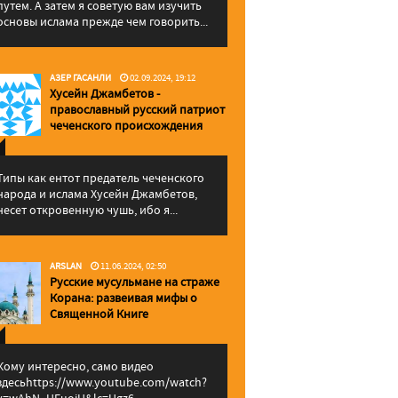
путем. А затем я советую вам изучить
основы ислама прежде чем говорить...
АЗЕР ГАСАНЛИ
02.09.2024, 19:12
Хусейн Джамбетов -
православный русский патриот
чеченского происхождения
Типы как ентот предатель чеченского
народа и ислама Хусейн Джамбетов,
несет откровенную чушь, ибо я...
ARSLAN
11.06.2024, 02:50
Русские мусульмане на страже
Корана: pазвеивая мифы о
Священной Книге
Кому интересно, само видео
здесьhttps://www.youtube.com/watch?