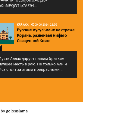
v=wAhN_UEuojU&lc=Ugz6-
h0nMPQWTip7AZ94...
KRR AKK
09.06.2024, 18:56
Русские мусульмане на страже
Корана: pазвеивая мифы о
Священной Книге
Пусть Аллах дарует нашим братьям
лучшее месть в раю. Не только Али и
Иса стоят за этими прекрасными ...
 by golosislama