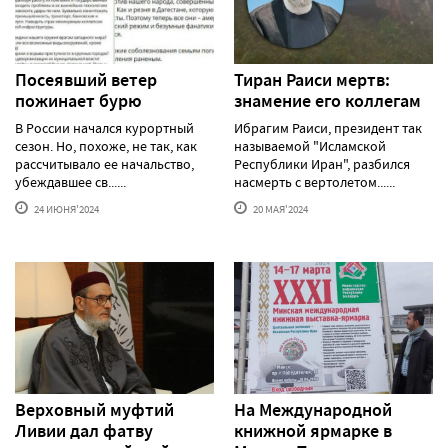
Посеявший ветер
Тиран Раиси мертв:
пожинает бурю
знамение его коллегам
В России начался курортный
Ибрагим Раиси, президент так
сезон. Но, похоже, не так, как
называемой "Исламской
рассчитывало ее начальство,
Республики Иран", разбился
убеждавшее св......
насмерть с вертолетом......
24 ИЮНЯ'2024
20 МАЯ'2024
Верховный муфтий
На Международной
Ливии дал фатву
книжной ярмарке в