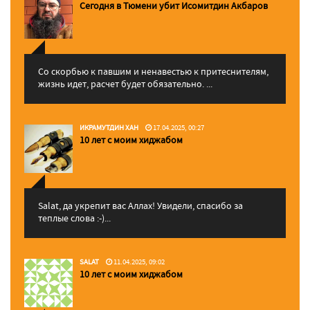
Сегодня в Тюмени убит Исомитдин Акбаров
Со скорбью к павшим и ненавестью к притеснителям,
жизнь идет, расчет будет обязательно. ...
ИКРАМУТДИН ХАН
17.04.2025, 00:27
10 лет с моим хиджабом
Salat, да укрепит вас Аллаx! Увидели, спасибо за
теплые слова :-)...
SALAT
11.04.2025, 09:02
10 лет с моим хиджабом