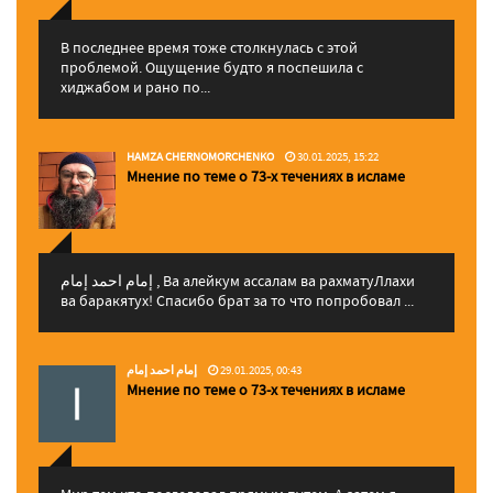
В последнее время тоже столкнулась с этой
проблемой. Ощущение будто я поспешила с
хиджабом и рано по...
HAMZA CHERNOMORCHENKO
30.01.2025, 15:22
Мнение по теме о 73-х течениях в исламе
إمام احمد إمام , Ва алейкум ассалам ва рахматуЛлахи
ва баракятух! Спасибо брат за то что попробовал ...
إمام احمد إمام
29.01.2025, 00:43
Мнение по теме о 73-х течениях в исламе