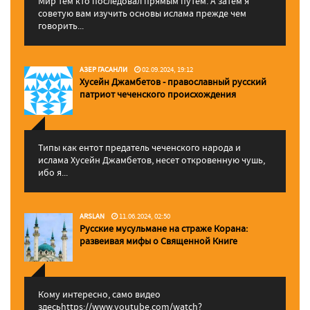
Мир тем кто последовал прямым путем. А затем я
советую вам изучить основы ислама прежде чем
говорить...
АЗЕР ГАСАНЛИ
02.09.2024, 19:12
Хусейн Джамбетов - православный русский
патриот чеченского происхождения
Типы как ентот предатель чеченского народа и
ислама Хусейн Джамбетов, несет откровенную чушь,
ибо я...
ARSLAN
11.06.2024, 02:50
Русские мусульмане на страже Корана:
pазвеивая мифы о Священной Книге
Кому интересно, само видео
здесьhttps://www.youtube.com/watch?