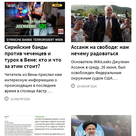
Сирийские банды
Ассанж на свободе: нам
против чеченцев и
нечему радоваться
турок в Вене: кто и что
Основатель WikiLeaks Джулиан
за этим стоит?
Ассанж в среду, 26 июня, был
освобожден Федеральным
Читатель из Вены прислал нам
окружным судом США......
интересную информацию о
происходящих в последнее
28 ИЮНЯ'2024
время в столице Австр......
12 ИЮЛЯ'2024