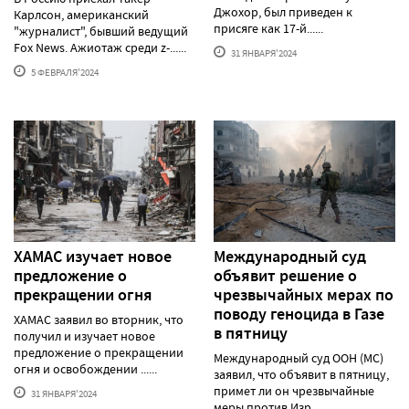
Джохор, был приведен к
Карлсон, американский
присяге как 17-й......
"журналист", бывший ведущий
Fox News. Ажиотаж среди z-......
31 ЯНВАРЯ'2024
5 ФЕВРАЛЯ'2024
ХАМАС изучает новое
Международный суд
предложение о
объявит решение о
прекращении огня
чрезвычайных мерах по
поводу геноцида в Газе
ХАМАС заявил во вторник, что
в пятницу
получил и изучает новое
предложение о прекращении
Международный суд ООН (МС)
огня и освобождении ......
заявил, что объявит в пятницу,
примет ли он чрезвычайные
31 ЯНВАРЯ'2024
меры против Изр......