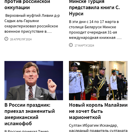
против российской
Минске Турция
оккупации
представила книги С.
Нурси
Верховный муфтий Ливии д-р
Садык аль-Гарьяни
В эти дни с 14 по 17 марта в
охарактеризовал российское
столице Беларуси Минске
военное присутствие в......
проходит очередная 31-ая
международная книжная ......
28 АПРЕЛЯ'2024
17 МАРТА'2024
В России праздник:
Новый король Малайзии
приехал знаменитый
не хочет быть
американский
марионеткой
исламофоб
Султан Ибрагим Искандар,
наследный правитель султаната
В Россию приехал Такер