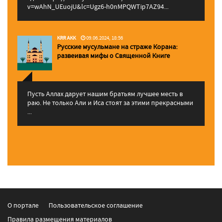
v=wAhN_UEuojU&lc=Ugz6-h0nMPQWTip7AZ94...
KRR AKK
09.06.2024, 18:56
Русские мусульмане на страже Корана:
pазвеивая мифы о Священной Книге
Пусть Аллах дарует нашим братьям лучшее месть в
раю. Не только Али и Иса стоят за этими прекрасными
...
О портале
Пользовательское соглашение
Правила размещения материалов