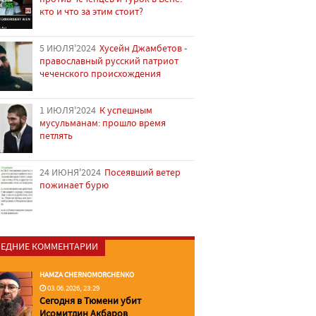
кто и что за этим стоит?
5 ИЮЛЯ'2024
Хусейн Джамбетов -
православный русский патриот
чеченского происхождения
1 ИЮЛЯ'2024
К успешным
мусульманам: прошло время
петлять
24 ИЮНЯ'2024
Посеявший ветер
пожинает бурю
ЕДНИЕ КОММЕНТАРИИ
HAMZA CHERNOMORCHENKO
03.06.2026, 23:29
Сегодня в Тюмени убит
Исомитдин Акбаров