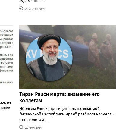
судом США......
28 ИЮНЯ'2024
Тиран Раиси мертв: знамение его
коллегам
же, не
давшее
Ибрагим Раиси, президент так называемой
"Исламской Республики Иран", разбился насмерть
с вертолетом......
20 МАЯ'2024