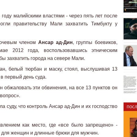
году малийскими властями - через пять лет после
могли правительству Мали захватить Тимбукту у
ключевым членом
Ансар ад-Дин
, группы боевиков,
мае 2012 года, воспользовавшись этническим
обы захватить города на севере Мали.
ан, белый тюрбан и маску, стоял, выслушивая 13
в первый день суда.
он обжаловать эти обвинения, на все 13 пунктов он
 вопрос».
а суду, что контроль Ансар ад-Дин и их господство
ПОСЛ
влением как место, где «все было запрещено» -
 для женщин и длинные брюки для мужчин.