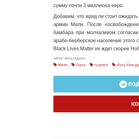
сумму почти 3 миллиона евро.
Добавим, что вряд ли стоит ожидат
армии Мали. После «освобождени
бамбара при молчаливом согласии
арабо-берберское население этого 
Black Lives Matter их ждет скорее Но
АВТОР: ЯКУБ ХАДЖИЧ
Мали
Гаага
туареги
Фату Бенсуд
ПОД
КО