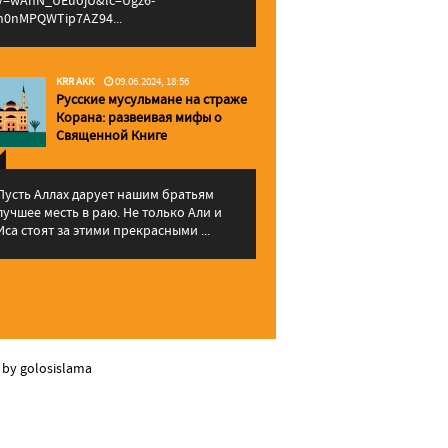
v=wAhN_UEuojU&lc=Ugz6-
h0nMPQWTip7AZ94...
KRR AKK
09.06.2024, 18:56
Русские мусульмане на страже
Корана: pазвеивая мифы о
Священной Книге
Пусть Аллах дарует нашим братьям
лучшее месть в раю. Не только Али и
Иса стоят за этими прекрасными ...
 by golosislama