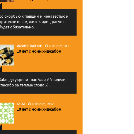
Со скорбью к павшим и ненавестью к
притеснителям, жизнь идет, расчет
будет обязательно. ...
ИКРАМУТДИН ХАН
17.04.2025, 00:27
10 лет с моим хиджабом
Salat, да укрепит вас Аллаx! Увидели,
спасибо за теплые слова :-)...
SALAT
11.04.2025, 09:02
10 лет с моим хиджабом