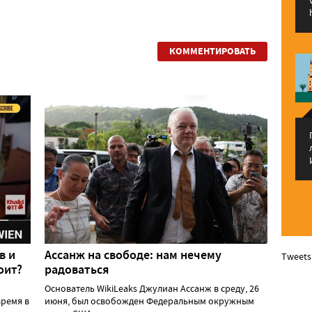
КОММЕНТИРОВАТЬ
в и
Ассанж на свободе: нам нечему
Tweets
оит?
радоваться
Основатель WikiLeaks Джулиан Ассанж в среду, 26
ремя в
июня, был освобожден Федеральным окружным