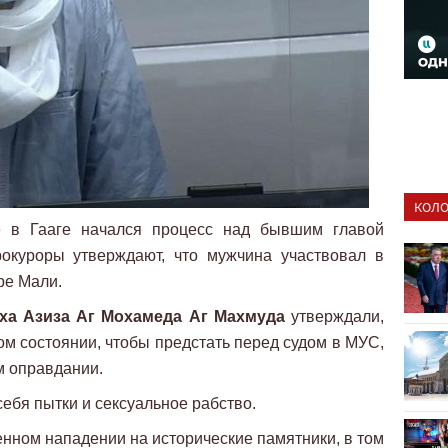
КОЛО
 в Гааге начался процесс над бывшим главой
рокуроры утверждают, что мужчина участвовал в
ре Мали.
ха Азиза Аг Мохамеда Аг Махмуда
утверждали,
ом состоянии, чтобы предстать перед судом в МУС,
ем оправдании.
ебя пытки и сексуальное рабство.
енном нападении на исторические памятники, в том