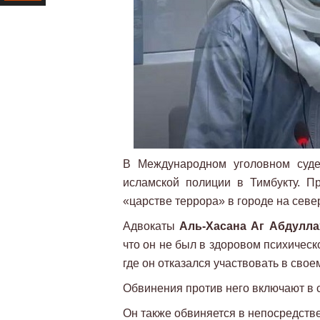
Ресурс
В Международном уголовном суде
исламской полиции в Тимбукту. П
«царстве террора» в городе на севе
Адвокаты
Аль-Хасана Аг Абдулла
что он не был в здоровом психическ
где он отказался участвовать в сво
Обвинения против него включают в с
Он также обвиняется в непосредств