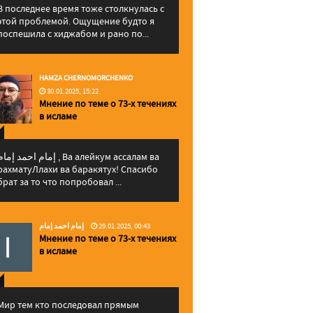
В последнее время тоже столкнулась с
этой проблемой. Ощущение будто я
поспешила с хиджабом и рано по...
HAMZA CHERNOMORCHENKO
30.01.2025, 15:22
Мнение по теме о 73-х течениях
в исламе
إمام احمد إما , Ва алейкум ассалам ва
рахматуЛлахи ва баракятух! Спасибо
брат за то что попробовал ...
إمام احمد إمام
29.01.2025, 00:43
Мнение по теме о 73-х течениях
в исламе
Мир тем кто последовал прямым