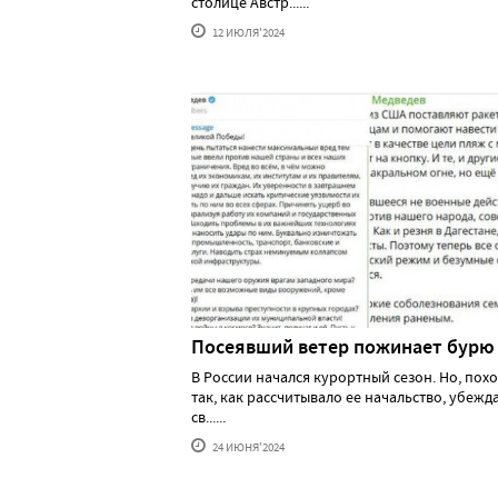
столице Австр......
12 ИЮЛЯ'2024
Посеявший ветер пожинает бурю
В России начался курортный сезон. Но, похо
так, как рассчитывало ее начальство, убеж
св......
24 ИЮНЯ'2024