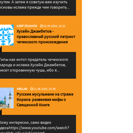
путем. А затем я советую вам изучить
основы ислама прежде чем говорить...
АЗЕР ГАСАНЛИ
02.09.2024, 19:12
Хусейн Джамбетов -
православный русский патриот
чеченского происхождения
Типы как ентот предатель чеченского
народа и ислама Хусейн Джамбетов,
несет откровенную чушь, ибо я...
ARSLAN
11.06.2024, 02:50
Русские мусульмане на страже
Корана: pазвеивая мифы о
Священной Книге
Кому интересно, само видео
здесьhttps://www.youtube.com/watch?