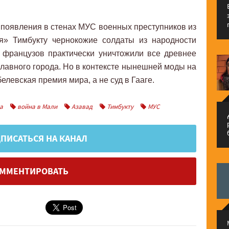
ь появления в стенах МУС военных преступников из
я» Тимбукту чернокожие солдаты из народности
 французов практически уничтожили все древнее
славного города. Но в контексте нынешней моды на
белевская премия мира, а не суд в Гааге.
а
война в Мали
Азавад
Тимбукту
МУС
م
ПИСАТЬСЯ НА КАНАЛ
ММЕНТИРОВАТЬ