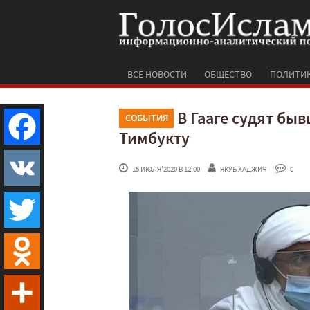
ВСЕ НОВОСТИ
ОБЩЕСТВО
ПОЛИТИ
В Гааге судят бы
СОБЫТИЯ
Тимбукту
Facebook
 15 ИЮЛЯ'2020 В 12:00
ЯКУБ ХАДЖИЧ
 0
VK
Twitter
Odnoklassniki