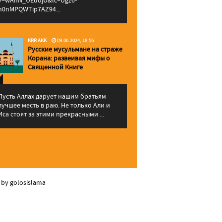
v=wAhN_UEuojU&lc=Ugz6-
h0nMPQWTip7AZ94...
KRR AKK
09.06.2024, 18:56
Русские мусульмане на страже
Корана: pазвеивая мифы о
Священной Книге
Пусть Аллах дарует нашим братьям
лучшее месть в раю. Не только Али и
Иса стоят за этими прекрасными ...
 by golosislama