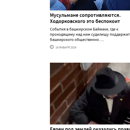
Мусульмане сопротивляются.
Ходорковского это беспокоит
События в башкирском Баймаке, где к
проходящему над ним судилищу поддержат
башкирского общественно......
16 ЯНВАРЯ'2024
Евреи под землей оказались прав