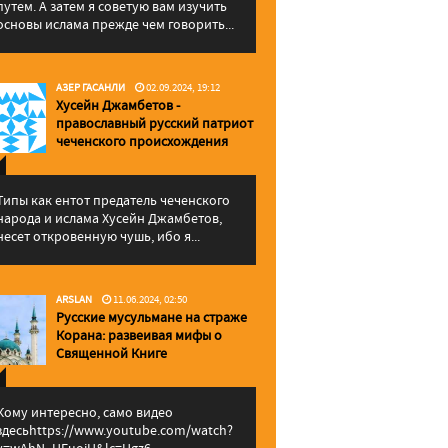
путем. А затем я советую вам изучить
основы ислама прежде чем говорить...
АЗЕР ГАСАНЛИ
02.09.2024, 19:12
Хусейн Джамбетов -
православный русский патриот
чеченского происхождения
Типы как ентот предатель чеченского
народа и ислама Хусейн Джамбетов,
несет откровенную чушь, ибо я...
ARSLAN
11.06.2024, 02:50
Русские мусульмане на страже
Корана: pазвеивая мифы о
Священной Книге
Кому интересно, само видео
здесьhttps://www.youtube.com/watch?