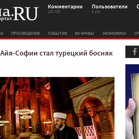
Комментарии
Пользователи
125 728
6 191
КА
ПРОСВЕЩЕНИЕ
СОБЫТИЯ
ИХ НРАВЫ
ЭКОНОМИКА
СР
Айя-Софии стал турецкий босняк