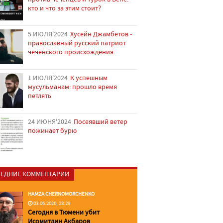
кто и что за этим стоит?
5 ИЮЛЯ'2024
Хусейн Джамбетов -
православный русский патриот
чеченского происхождения
1 ИЮЛЯ'2024
К успешным
мусульманам: прошло время
петлять
24 ИЮНЯ'2024
Посеявший ветер
пожинает бурю
ЕДНИЕ КОММЕНТАРИИ
HAMZA CHERNOMORCHENKO
03.06.2026, 23:29
Сегодня в Тюмени убит
Исомитдин Акбаров