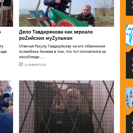
о
Дело Тавдирякова как зеркало
роZийских муZульман
ту
Отвечая Расулу Тавдирякову на его обвинения
паде
Асламбека Эжаева в том, что тот поплатился за
несоблюде......
31 ЯНВАРЯ'2024