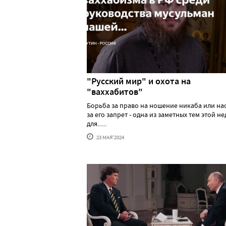
"Русский мир" и охота на
"ваххабитов"
Борьба за право на ношение никаба или н
за его запрет - одна из заметных тем этой н
для......
23 МАЯ'2024