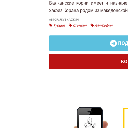
Балканские корни имеет и назнач
хафиз Корана родом из македонской
АВТОР: ЯКУБ ХАДЖИЧ
Турция
Стамбул
Айя-София
ПОД
КО