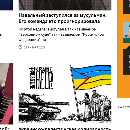
Навальный заступился за мусульман.
Его команда это проигнорировала
На этой неделе, выступая в так называемом
ь
"Верховном суде" так называемой "Российской
Федерации" по......
13 ЯНВАРЯ'2024
Tweets
дой:
Украинско-палестинская солидарность