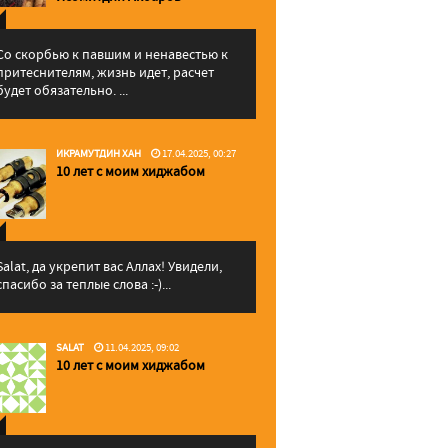
Со скорбью к павшим и ненавестью к
притеснителям, жизнь идет, расчет
будет обязательно. ...
ИКРАМУТДИН ХАН
17.04.2025, 00:27
10 лет с моим хиджабом
Salat, да укрепит вас Аллаx! Увидели,
спасибо за теплые слова :-)...
SALAT
11.04.2025, 09:02
10 лет с моим хиджабом