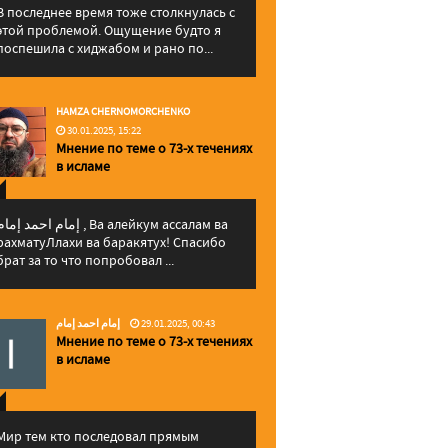
В последнее время тоже столкнулась с
этой проблемой. Ощущение будто я
поспешила с хиджабом и рано по...
HAMZA CHERNOMORCHENKO
30.01.2025, 15:22
Мнение по теме о 73-х течениях
в исламе
إمام احمد إما , Ва алейкум ассалам ва
рахматуЛлахи ва баракятух! Спасибо
брат за то что попробовал ...
إمام احمد إمام
29.01.2025, 00:43
Мнение по теме о 73-х течениях
в исламе
Мир тем кто последовал прямым