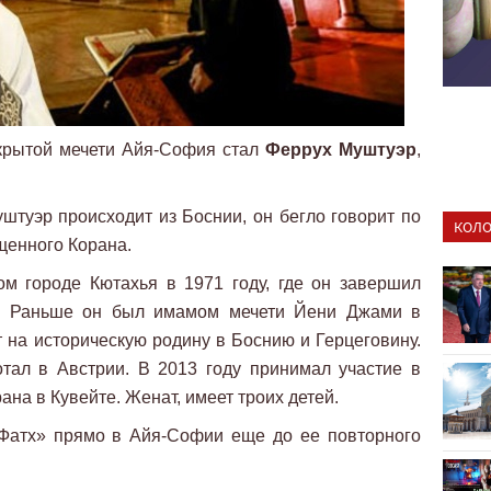
крытой мечети Айя-София стал
Феррух Муштуэр
,
туэр происходит из Боснии, он бегло говорит по
КОЛО
щенного Корана.
м городе Кютахья в 1971 году, где он завершил
е. Раньше он был имамом мечети Йени Джами в
т на историческую родину в Боснию и Герцеговину.
тал в Австрии. В 2013 году принимал участие в
на в Кувейте. Женат, имеет троих детей.
Фатх» прямо в Айя-Софии еще до ее повторного