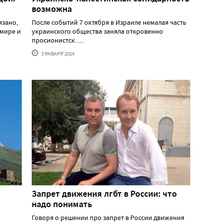
возможна
язано,
После событий 7 октября в Израиле немалая часть
 мире и
украинского общества заняла откровенно
просионистск......
3 ЯНВАРЯ'2024
Запрет движения лгбт в России: что
надо понимать
Говоря о решении про запрет в России движения