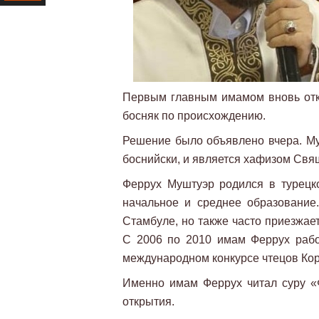
Ресурс
Первым главным имамом вновь от
босняк по происхождению.
Решение было объявлено вчера. Муш
боснийски, и является хафизом Свя
Феррух Муштуэр родился в турецко
начальное и среднее образовани
Стамбуле, но также часто приезжае
С 2006 по 2010 имам Феррух рабо
международном конкурсе чтецов Кора
Именно имам Феррух читал суру «
открытия.