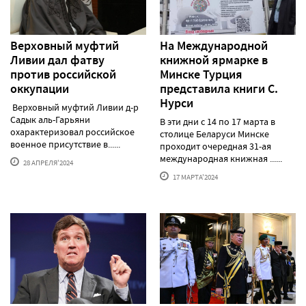
Верховный муфтий
На Международной
Ливии дал фатву
книжной ярмарке в
против российской
Минске Турция
оккупации
представила книги С.
Нурси
Верховный муфтий Ливии д-р
Садык аль-Гарьяни
В эти дни с 14 по 17 марта в
охарактеризовал российское
столице Беларуси Минске
военное присутствие в......
проходит очередная 31-ая
международная книжная ......
28 АПРЕЛЯ'2024
17 МАРТА'2024