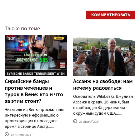
КОММЕНТИРОВАТЬ
Также по теме
Сирийские банды
Ассанж на свободе: нам
против чеченцев и
нечему радоваться
турок в Вене: кто и что
Основатель WikiLeaks Джулиан
за этим стоит?
Ассанж в среду, 26 июня, был
освобожден Федеральным
Читатель из Вены прислал нам
окружным судом США......
интересную информацию о
происходящих в последнее
28 ИЮНЯ'2024
время в столице Австр......
12 ИЮЛЯ'2024