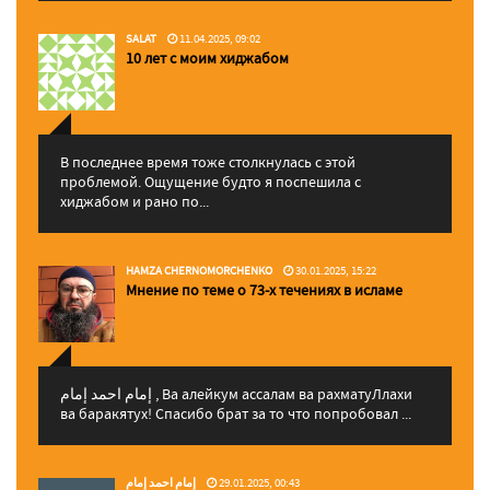
SALAT
11.04.2025, 09:02
10 лет с моим хиджабом
В последнее время тоже столкнулась с этой
проблемой. Ощущение будто я поспешила с
хиджабом и рано по...
HAMZA CHERNOMORCHENKO
30.01.2025, 15:22
Мнение по теме о 73-х течениях в исламе
إمام احمد إمام , Ва алейкум ассалам ва рахматуЛлахи
ва баракятух! Спасибо брат за то что попробовал ...
إمام احمد إمام
29.01.2025, 00:43