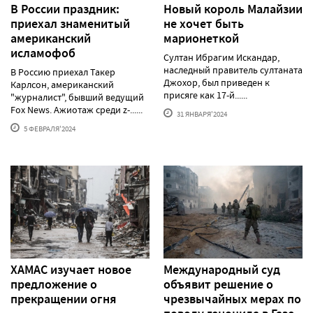
В России праздник:
Новый король Малайзии
приехал знаменитый
не хочет быть
американский
марионеткой
исламофоб
Султан Ибрагим Искандар,
наследный правитель султаната
В Россию приехал Такер
Джохор, был приведен к
Карлсон, американский
присяге как 17-й......
"журналист", бывший ведущий
Fox News. Ажиотаж среди z-......
31 ЯНВАРЯ'2024
5 ФЕВРАЛЯ'2024
ХАМАС изучает новое
Международный суд
предложение о
объявит решение о
прекращении огня
чрезвычайных мерах по