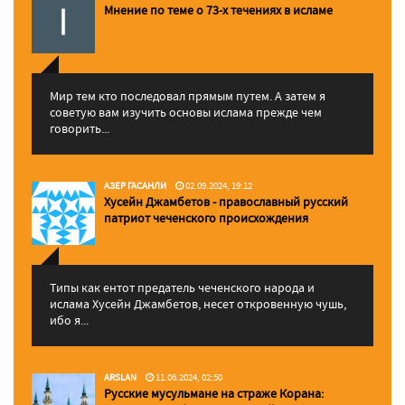
Мнение по теме о 73-х течениях в исламе
Мир тем кто последовал прямым путем. А затем я
советую вам изучить основы ислама прежде чем
говорить...
АЗЕР ГАСАНЛИ
02.09.2024, 19:12
Хусейн Джамбетов - православный русский
патриот чеченского происхождения
Типы как ентот предатель чеченского народа и
ислама Хусейн Джамбетов, несет откровенную чушь,
ибо я...
ARSLAN
11.06.2024, 02:50
Русские мусульмане на страже Корана: