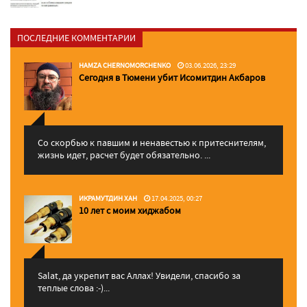
ПОСЛЕДНИЕ КОММЕНТАРИИ
HAMZA CHERNOMORCHENKO
03.06.2026, 23:29
Сегодня в Тюмени убит Исомитдин Акбаров
Со скорбью к павшим и ненавестью к притеснителям,
жизнь идет, расчет будет обязательно. ...
ИКРАМУТДИН ХАН
17.04.2025, 00:27
10 лет с моим хиджабом
Salat, да укрепит вас Аллаx! Увидели, спасибо за
теплые слова :-)...