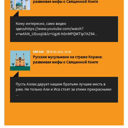
pазвеивая мифы о Священной Книге
Кому интересно, само видео
здесьhttps://www.youtube.com/watch?
v=wAhN_UEuojU&lc=Ugz6-h0nMPQWTip7AZ94...
KRR AKK
09.06.2024, 18:56
Русские мусульмане на страже Корана:
pазвеивая мифы о Священной Книге
Пусть Аллах дарует нашим братьям лучшее месть в
раю. Не только Али и Иса стоят за этими прекрасными
...