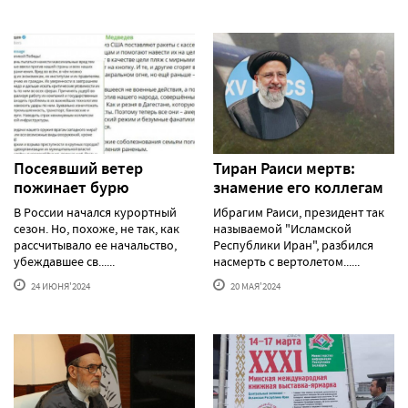
Посеявший ветер
Тиран Раиси мертв:
пожинает бурю
знамение его коллегам
В России начался курортный
Ибрагим Раиси, президент так
сезон. Но, похоже, не так, как
называемой "Исламской
рассчитывало ее начальство,
Республики Иран", разбился
убеждавшее св......
насмерть с вертолетом......
24 ИЮНЯ'2024
20 МАЯ'2024