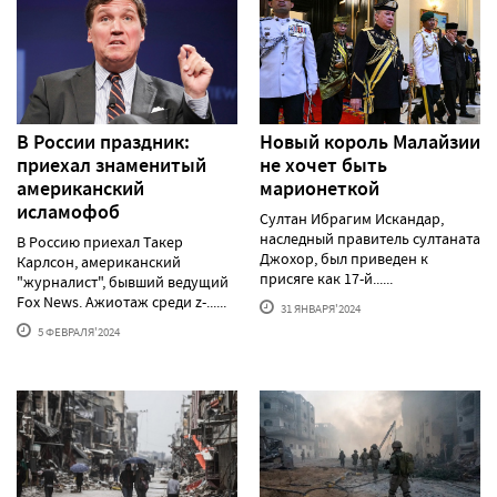
В России праздник:
Новый король Малайзии
приехал знаменитый
не хочет быть
американский
марионеткой
исламофоб
Султан Ибрагим Искандар,
наследный правитель султаната
В Россию приехал Такер
Джохор, был приведен к
Карлсон, американский
присяге как 17-й......
"журналист", бывший ведущий
Fox News. Ажиотаж среди z-......
31 ЯНВАРЯ'2024
5 ФЕВРАЛЯ'2024