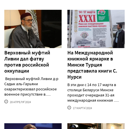
Верховный муфтий
На Международной
Ливии дал фатву
книжной ярмарке в
против российской
Минске Турция
оккупации
представила книги С.
Нурси
Верховный муфтий Ливии д-р
Садык аль-Гарьяни
В эти дни с 14 по 17 марта в
охарактеризовал российское
столице Беларуси Минске
военное присутствие в......
проходит очередная 31-ая
международная книжная ......
28 АПРЕЛЯ'2024
17 МАРТА'2024