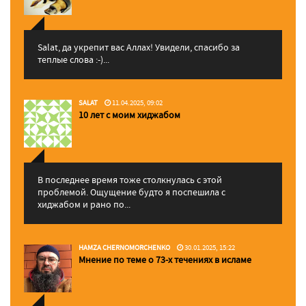
Salat, да укрепит вас Аллаx! Увидели, спасибо за
теплые слова :-)...
SALAT
11.04.2025, 09:02
10 лет с моим хиджабом
В последнее время тоже столкнулась с этой
проблемой. Ощущение будто я поспешила с
хиджабом и рано по...
HAMZA CHERNOMORCHENKO
30.01.2025, 15:22
Мнение по теме о 73-х течениях в исламе