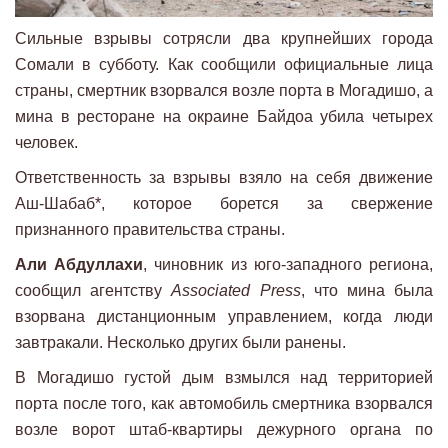
Сильные взрывы сотрясли два крупнейших города
Сомали в субботу. Как сообщили официальные лица
страны, смертник взорвался возле порта в Могадишо, а
мина в ресторане на окраине Байдоа убила четырех
человек.
Ответственность за взрывы взяло на себя движение
Аш-Шабаб*, которое борется за свержение
признанного правительства страны.
Али Абдуллахи
, чиновник из юго-западного региона,
сообщил агентству
Associated Press
, что мина была
взорвана дистанционным управлением, когда люди
завтракали. Несколько других были ранены.
В Могадишо густой дым взмылся над территорией
порта после того, как автомобиль смертника взорвался
возле ворот штаб-квартиры дежурного органа по