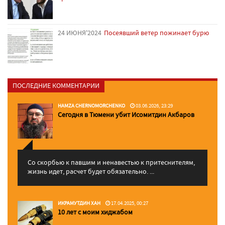
24 ИЮНЯ'2024
Посеявший ветер пожинает бурю
ПОСЛЕДНИЕ КОММЕНТАРИИ
HAMZA CHERNOMORCHENKO
03.06.2026, 23:29
Сегодня в Тюмени убит Исомитдин Акбаров
Со скорбью к павшим и ненавестью к притеснителям,
жизнь идет, расчет будет обязательно. ...
ИКРАМУТДИН ХАН
17.04.2025, 00:27
10 лет с моим хиджабом