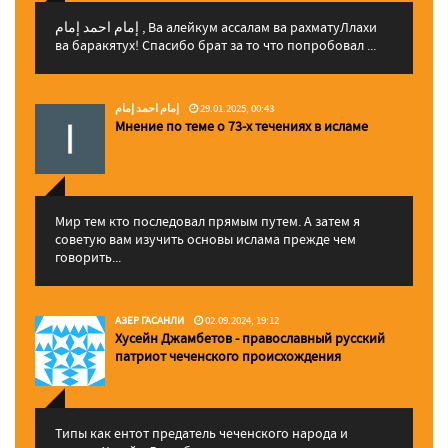
إمام احمد إمام , Ва алейкум ассалам ва рахматуЛлахи
ва баракятух! Спасибо брат за то что попробовал ...
إمام احمد إمام
29.01.2025, 00:43
Мнение по теме о 73-х течениях в исламе
Мир тем кто последовал прямым путем. А затем я
советую вам изучить основы ислама прежде чем
говорить...
АЗЕР ГАСАНЛИ
02.09.2024, 19:12
Хусейн Джамбетов - православный русский
патриот чеченского происхождения
Типы как ентот предатель чеченского народа и