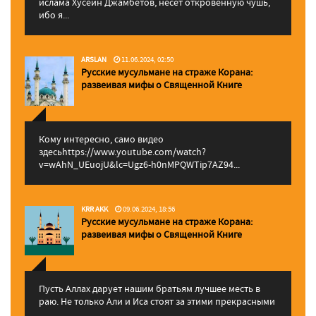
ислама Хусейн Джамбетов, несет откровенную чушь,
ибо я...
ARSLAN
11.06.2024, 02:50
Русские мусульмане на страже Корана:
pазвеивая мифы о Священной Книге
Кому интересно, само видео
здесьhttps://www.youtube.com/watch?
v=wAhN_UEuojU&lc=Ugz6-h0nMPQWTip7AZ94...
KRR AKK
09.06.2024, 18:56
Русские мусульмане на страже Корана:
pазвеивая мифы о Священной Книге
Пусть Аллах дарует нашим братьям лучшее месть в
раю. Не только Али и Иса стоят за этими прекрасными
...