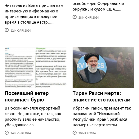
освобожден Федеральным
Читатель из Вены прислал нам
окружным судом США......
интересную информацию о
происходящих в последнее
28 ИЮНЯ'2024
время в столице Австр......
12 ИЮЛЯ'2024
Посеявший ветер
Тиран Раиси мертв:
пожинает бурю
знамение его коллегам
В России начался курортный
Ибрагим Раиси, президент так
сезон. Но, похоже, не так, как
называемой "Исламской
рассчитывало ее начальство,
Республики Иран", разбился
убеждавшее св......
насмерть с вертолетом......
24 ИЮНЯ'2024
20 МАЯ'2024