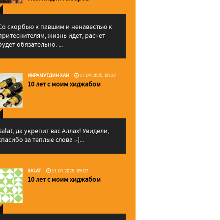
Со скорбью к павшим и ненавестью к
притеснителям, жизнь идет, расчет
будет обязательно. ...
ИКРАМУТДИН ХАН
17.04.2025, 00:27
10 лет с моим хиджабом
Salat, да укрепит вас Аллаx! Увидели,
спасибо за теплые слова :-)...
SALAT
11.04.2025, 09:02
10 лет с моим хиджабом