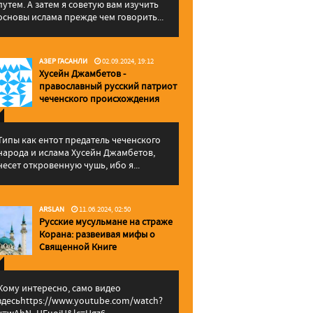
путем. А затем я советую вам изучить
основы ислама прежде чем говорить...
АЗЕР ГАСАНЛИ
02.09.2024, 19:12
Хусейн Джамбетов -
православный русский патриот
чеченского происхождения
Типы как ентот предатель чеченского
народа и ислама Хусейн Джамбетов,
несет откровенную чушь, ибо я...
ARSLAN
11.06.2024, 02:50
Русские мусульмане на страже
Корана: pазвеивая мифы о
Священной Книге
Кому интересно, само видео
здесьhttps://www.youtube.com/watch?