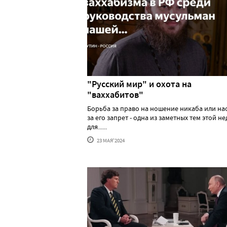
"Русский мир" и охота на
"ваххабитов"
Борьба за право на ношение никаба или н
за его запрет - одна из заметных тем этой н
для......
23 МАЯ'2024