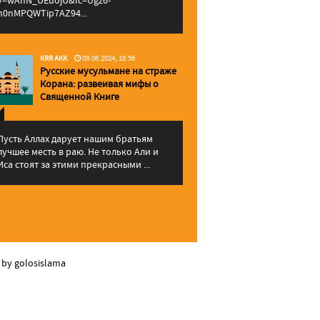
v=wAhN_UEuojU&lc=Ugz6-
h0nMPQWTip7AZ94...
KRR AKK
09.06.2024, 18:56
Русские мусульмане на страже
Корана: pазвеивая мифы о
Священной Книге
Пусть Аллах дарует нашим братьям
лучшее месть в раю. Не только Али и
Иса стоят за этими прекрасными ...
 by golosislama