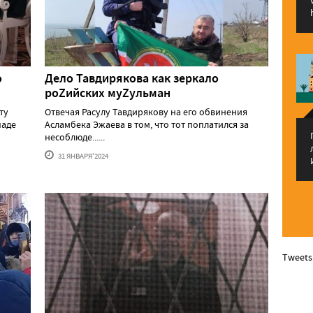
о
Дело Тавдирякова как зеркало
роZийских муZульман
ту
Отвечая Расулу Тавдирякову на его обвинения
паде
Асламбека Эжаева в том, что тот поплатился за
несоблюде......
31 ЯНВАРЯ'2024
Tweets