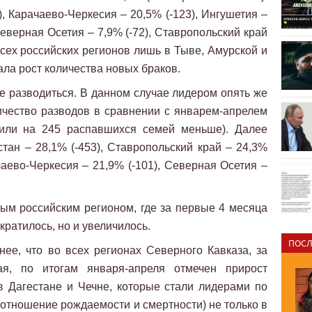
), Карачаево-Черкесия – 20,5% (-123), Ингушетия –
 Северная Осетия – 7,9% (-72), Ставропольский край
 всех российских регионов лишь в Тыве, Амурской и
ала рост количества новых браков.
е разводиться. В данном случае лидером опять же
ичество разводов в сравнении с январем-апрелем
(или на 245 распавшихся семей меньше). Далее
стан – 28,1% (-453), Ставропольский край – 24,3%
ачаево-Черкесия – 21,9% (-101), Северная Осетия –
ым российским регионом, где за первые 4 месяца
кратилось, но и увеличилось.
ПОСЛ
ее, что во всех регионах Северного Кавказа, за
ая, по итогам января-апреля отмечен прирост
в Дагестане и Чечне, которые стали лидерами по
оотношение рождаемости и смертности) не только в