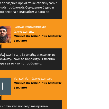
В последнее время тоже столкнулась с
этой проблемой. Ощущение будто я
поспешила с хиджабом и рано по...
HAMZA CHERNOMORCHENKO
30.01.2025, 15:22
Мнение по теме о 73-х течениях
в исламе
إمام احمد إما , Ва алейкум ассалам ва
рахматуЛлахи ва баракятух! Спасибо
брат за то что попробовал ...
إمام احمد إمام
29.01.2025, 00:43
Мнение по теме о 73-х течениях
в исламе
Мир тем кто последовал прямым