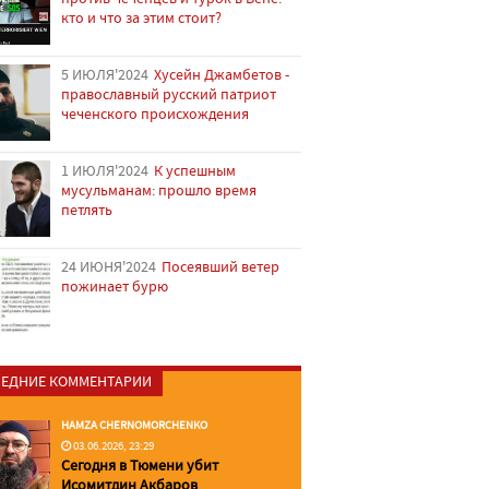
кто и что за этим стоит?
5 ИЮЛЯ'2024
Хусейн Джамбетов -
православный русский патриот
чеченского происхождения
1 ИЮЛЯ'2024
К успешным
мусульманам: прошло время
петлять
24 ИЮНЯ'2024
Посеявший ветер
пожинает бурю
ЕДНИЕ КОММЕНТАРИИ
HAMZA CHERNOMORCHENKO
03.06.2026, 23:29
Сегодня в Тюмени убит
Исомитдин Акбаров