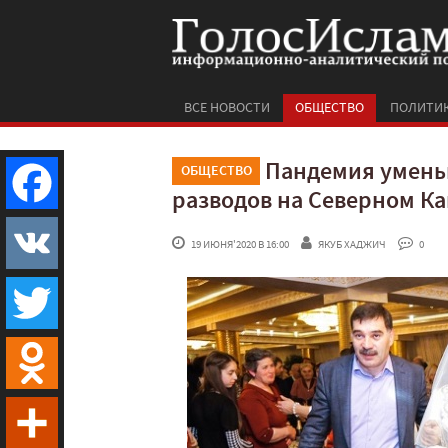
ВСЕ НОВОСТИ
ОБЩЕСТВО
ПОЛИТИ
Пандемия умень
ОБЩЕСТВО
разводов на Северном Ка
Facebook
 19 ИЮНЯ'2020 В 16:00
ЯКУБ ХАДЖИЧ
 0
VK
Twitter
Odnoklassniki